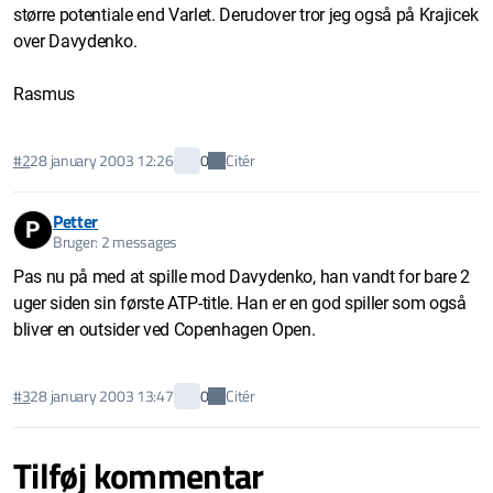
større potentiale end Varlet. Derudover tror jeg også på Krajicek
over Davydenko.
Rasmus
Citér
#2
28 january 2003 12:26
0
Petter
P
Bruger: 2 messages
Pas nu på med at spille mod Davydenko, han vandt for bare 2
uger siden sin første ATP-title. Han er en god spiller som også
bliver en outsider ved Copenhagen Open.
Citér
#3
28 january 2003 13:47
0
Tilføj kommentar