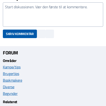
SKRIV KOMMENTAR
FORUM
Områder
Kampe/tips
Brugertips
Bookmakere
Diverse
Begynder
Relateret