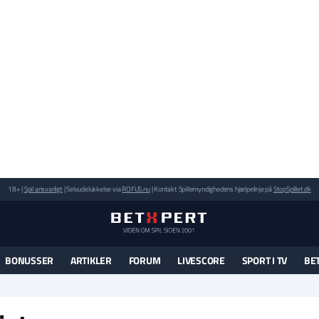
18+ |
Spil ansvarligt
| Selvudelukkelse via
ROFUS.nu
| Kontakt Spillemyndighedens hjælpelinje på
StopSpillet.dk
BONUSSER
ARTIKLER
FORUM
LIVESCORE
SPORT I TV
BE