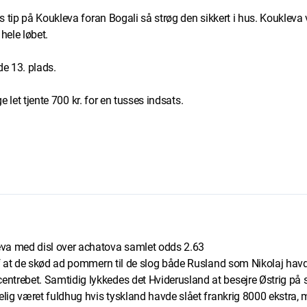
js tip på Koukleva foran Bogali så strøg den sikkert i hus. Koukleva 
hele løbet.
de 13. plads.
ige let tjente 700 kr. for en tusses indsats.
eva med disl over achatova samlet odds 2.63
 af at de skød ad pommern til de slog både Rusland som Nikolaj hav
trebet. Samtidig lykkedes det Hviderusland at besejre Østrig på s
kelig været fuldhug hvis tyskland havde slået frankrig 8000 ekstra,