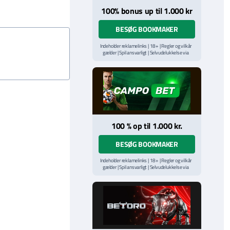
100% bonus up til 1.000 kr
BESØG BOOKMAKER
Indeholder reklamelinks | 18+ | Regler og vilkår
gælder | Spil ansvarligt | Selvudelukkelse via
ROFUS.nu
| Kontakt Spillemyndighedens
hjælpelinje på
StopSpillet.dk
Læs vilkår og betingelser
her
100 % op til 1.000 kr.
BESØG BOOKMAKER
Indeholder reklamelinks | 18+ | Regler og vilkår
gælder | Spil ansvarligt | Selvudelukkelse via
ROFUS.nu
| Kontakt Spillemyndighedens
hjælpelinje på
StopSpillet.dk
Læs vilkår og betingelser
her