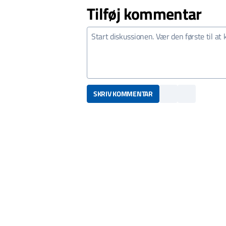
Tilføj kommentar
SKRIV KOMMENTAR