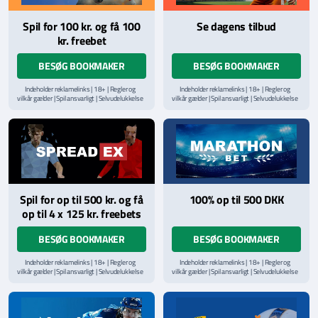
Spil for 100 kr. og få 100
Se dagens tilbud
kr. freebet
BESØG BOOKMAKER
BESØG BOOKMAKER
Indeholder reklamelinks | 18+ | Regler og
Indeholder reklamelinks | 18+ | Regler og
vilkår gælder | Spil ansvarligt | Selvudelukkelse
vilkår gælder | Spil ansvarligt | Selvudelukkelse
via
ROFUS.nu
| Kontakt Spillemyndighedens
via
ROFUS.nu
| Kontakt Spillemyndighedens
hjælpelinje på
StopSpillet.dk
hjælpelinje på
StopSpillet.dk
Læs vilkår og betingelser
her
Spil for op til 500 kr. og få
100% op til 500 DKK
op til 4 x 125 kr. freebets
BESØG BOOKMAKER
BESØG BOOKMAKER
Indeholder reklamelinks | 18+ | Regler og
Indeholder reklamelinks | 18+ | Regler og
vilkår gælder | Spil ansvarligt | Selvudelukkelse
vilkår gælder | Spil ansvarligt | Selvudelukkelse
via
ROFUS.nu
| Kontakt Spillemyndighedens
via
ROFUS.nu
| Kontakt Spillemyndighedens
hjælpelinje på
StopSpillet.dk
hjælpelinje på
StopSpillet.dk
Læs vilkår og betingelser
her