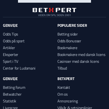
GENVEJE
POPULÆRE SIDER
Odds Tips
Betting sider
Odds på sport
Odds Bonusser
Artikler
Bookmakere
Eksperter
Bookmakere med dansk licens
Sport i TV
Casinoer med dansk licens
Center for Ludomani
Tilbud
GENVEJE
BETXPERT
Betting forum
Kontakt
Betwatcher
Om os
Statistik
Annoncering
Livescore
Vilkår & retningslinjer