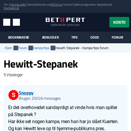
18+ |
Spil ansvarligt
| Selvudelukkelse via
ROFUS.nu
| Kontakt Spillemyndighedens hjælpelinje på
StopSpillet.dk
UK MENUEN
KONTO
MENU
SØG
BOOKMAKERE
BONUSSER
TIPS
ODDS
FORUM
Hjem
Forum
Kampe/tips
Hewitt-Stepanek - Kampe/tips forum
Hewitt-Stepanek
5
Visninger
Snoppy
S
Bruger: 25026 messages
Er det overhovedet sandsynligt at vinde hvis man spiller
på Stepanek ?
Har ikke set nogen kampe, men han har jo slået Kuerten.
Og kan Hewitt leve op til hjemme-publikums pres.