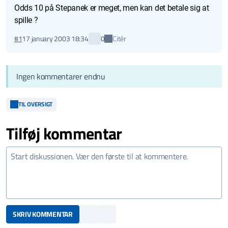
Odds 10 på Stepanek er meget, men kan det betale sig at
spille ?
Citér
#1
17 january 2003 18:34
0
Ingen kommentarer endnu
TIL OVERSIGT
Tilføj kommentar
SKRIV KOMMENTAR