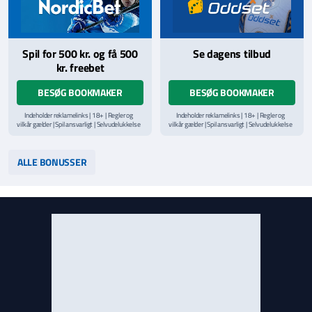
Spil for 500 kr. og få 500
Se dagens tilbud
kr. freebet
BESØG BOOKMAKER
BESØG BOOKMAKER
Indeholder reklamelinks | 18+ | Regler og
Indeholder reklamelinks | 18+ | Regler og
vilkår gælder | Spil ansvarligt | Selvudelukkelse
vilkår gælder | Spil ansvarligt | Selvudelukkelse
via
ROFUS.nu
| Kontakt Spillemyndighedens
via
ROFUS.nu
| Kontakt Spillemyndighedens
hjælpelinje på
StopSpillet.dk
hjælpelinje på
StopSpillet.dk
Læs vilkår og betingelser
her
Læs vilkår og betingelser
her
ALLE BONUSSER