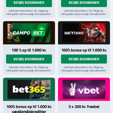
BESØG BOOKMAKER
BESØG BOOKMAKER
Indeholder reklamelinks | 18+ | Regler og
Indeholder reklamelinks | 18+ | Regler og
vilkår gælder | Spil ansvarligt | Selvudelukkelse
vilkår gælder | Spil ansvarligt | Selvudelukkelse
via
ROFUS.nu
| Kontakt Spillemyndighedens
via
ROFUS.nu
| Kontakt Spillemyndighedens
hjælpelinje på
StopSpillet.dk
hjælpelinje på
StopSpillet.dk
Læs vilkår og betingelser
her
Læs vilkår og betingelser
her
100 % op til 1.000 kr.
100% bonus op til 1.000 kr.
BESØG BOOKMAKER
BESØG BOOKMAKER
Indeholder reklamelinks | 18+ | Regler og
Indeholder reklamelinks | 18+ | Regler og
vilkår gælder | Spil ansvarligt | Selvudelukkelse
vilkår gælder | Spil ansvarligt | Selvudelukkelse
via
ROFUS.nu
| Kontakt Spillemyndighedens
via
ROFUS.nu
| Kontakt Spillemyndighedens
hjælpelinje på
StopSpillet.dk
hjælpelinje på
StopSpillet.dk
Læs vilkår og betingelser
her
Læs vilkår og betingelser
her
100% bonus op til 1.000 kr.
5 x 200 kr. freebet
væddemålskreditter