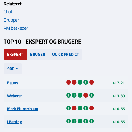
Relateret
Chat
Grupper
PM beskeder
TOP 10 - EKSPERT OG BRUGERE
EKSPERT
BRUGER
QUICK PREDICT
90D
Bauns
+17.21
Weberen
+13.30
Mark Blucerchiato
+10.65
I Betting
+10.65