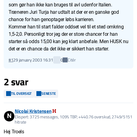
som gør han ikke kan bruges til avl udenfor Italien.
Træneren Juri Turja har udtalt at der er en ganske god
chance for han genoptager løbs karrieren.
Kommer han til start falder oddset vel til et sted omkring
1,5-2,0. Personligt tror jeg der er store chancer for han
starter så odds 15,00 kan jeg klart anbefale. Men HUSK nu
det er en chance da det ikke er sikkert han starter.
Citér
#1
29 january 2003 16:31
0
2 svar
TIL OVERSIGT
SENESTE
Nicolai Kristensen
N
Ekspert: 3725 messages, 109% TBP, +440.76 overskud, 2749/5151
hitrate
Hej Troels