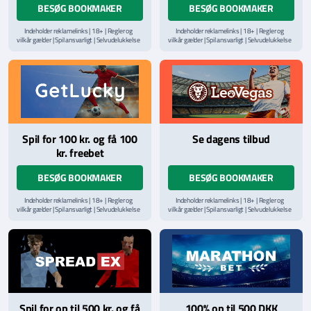
BESØG BOOKMAKER
BESØG BOOKMAKER
Indeholder reklamelinks | 18+ | Regler og
Indeholder reklamelinks | 18+ | Regler og
vilkår gælder | Spil ansvarligt | Selvudelukkelse
vilkår gælder | Spil ansvarligt | Selvudelukkelse
via
ROFUS.nu
| Kontakt Spillemyndighedens
via
ROFUS.nu
| Kontakt Spillemyndighedens
hjælpelinje på
StopSpillet.dk
hjælpelinje på
StopSpillet.dk
Læs vilkår og betingelser
her
Læs vilkår og betingelser
her
Spil for 100 kr. og få 100
Se dagens tilbud
kr. freebet
BESØG BOOKMAKER
BESØG BOOKMAKER
Indeholder reklamelinks | 18+ | Regler og
Indeholder reklamelinks | 18+ | Regler og
vilkår gælder | Spil ansvarligt | Selvudelukkelse
vilkår gælder | Spil ansvarligt | Selvudelukkelse
via
ROFUS.nu
| Kontakt Spillemyndighedens
via
ROFUS.nu
| Kontakt Spillemyndighedens
hjælpelinje på
StopSpillet.dk
hjælpelinje på
StopSpillet.dk
Læs vilkår og betingelser
her
Spil for op til 500 kr. og få
100% op til 500 DKK