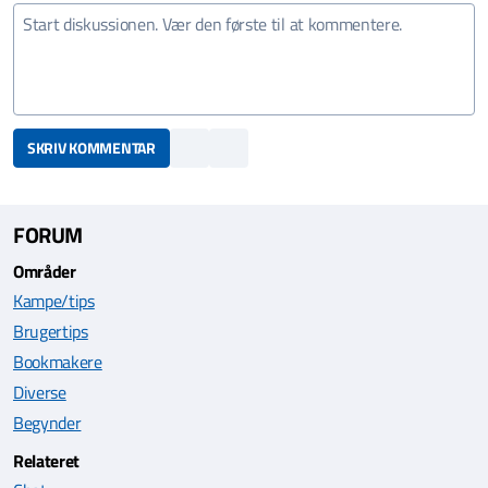
SKRIV KOMMENTAR
FORUM
Områder
Kampe/tips
Brugertips
Bookmakere
Diverse
Begynder
Relateret