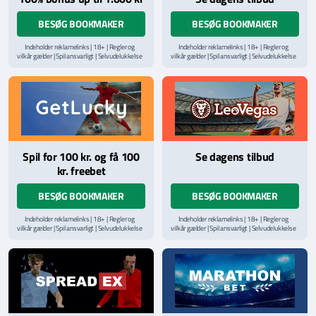
BESØG BOOKMAKER
BESØG BOOKMAKER
Indeholder reklamelinks | 18+ | Regler og
Indeholder reklamelinks | 18+ | Regler og
vilkår gælder | Spil ansvarligt | Selvudelukkelse
vilkår gælder | Spil ansvarligt | Selvudelukkelse
via
ROFUS.nu
| Kontakt Spillemyndighedens
via
ROFUS.nu
| Kontakt Spillemyndighedens
hjælpelinje på
StopSpillet.dk
hjælpelinje på
StopSpillet.dk
Læs vilkår og betingelser
her
Læs vilkår og betingelser
her
Spil for 100 kr. og få 100
Se dagens tilbud
kr. freebet
BESØG BOOKMAKER
BESØG BOOKMAKER
Indeholder reklamelinks | 18+ | Regler og
Indeholder reklamelinks | 18+ | Regler og
vilkår gælder | Spil ansvarligt | Selvudelukkelse
vilkår gælder | Spil ansvarligt | Selvudelukkelse
via
ROFUS.nu
| Kontakt Spillemyndighedens
via
ROFUS.nu
| Kontakt Spillemyndighedens
hjælpelinje på
StopSpillet.dk
hjælpelinje på
StopSpillet.dk
Læs vilkår og betingelser
her