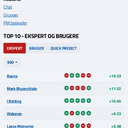
Chat
Grupper
PM beskeder
TOP 10 - EKSPERT OG BRUGERE
EKSPERT
BRUGER
QUICK PREDICT
90D
Bauns
+19.53
Mark Blucerchiato
+11.02
I Betting
+10.65
Weberen
+9.23
Lasse Meineche
+0.58