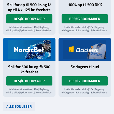
Spil for op til 500 kr. og få
100% op til 500 DKK
op til 4 x 125 kr. freebets
BESØG BOOKMAKER
BESØG BOOKMAKER
Indeholder reklamelinks | 18+ | Regler og
Indeholder reklamelinks | 18+ | Regler og
vilkår gælder | Spil ansvarligt | Selvudelukkelse
vilkår gælder | Spil ansvarligt | Selvudelukkelse
via
ROFUS.nu
| Kontakt Spillemyndighedens
via
ROFUS.nu
| Kontakt Spillemyndighedens
hjælpelinje på
StopSpillet.dk
hjælpelinje på
StopSpillet.dk
Læs vilkår og betingelser
her
Spil for 500 kr. og få 500
Se dagens tilbud
kr. freebet
BESØG BOOKMAKER
BESØG BOOKMAKER
Indeholder reklamelinks | 18+ | Regler og
Indeholder reklamelinks | 18+ | Regler og
vilkår gælder | Spil ansvarligt | Selvudelukkelse
vilkår gælder | Spil ansvarligt | Selvudelukkelse
via
ROFUS.nu
| Kontakt Spillemyndighedens
via
ROFUS.nu
| Kontakt Spillemyndighedens
hjælpelinje på
StopSpillet.dk
hjælpelinje på
StopSpillet.dk
Læs vilkår og betingelser
her
Læs vilkår og betingelser
her
ALLE BONUSSER