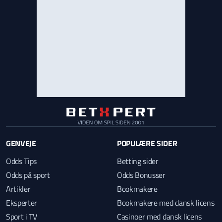
GENVEJE
POPULÆRE SIDER
Odds Tips
Betting sider
Odds på sport
Odds Bonusser
Artikler
Bookmakere
Eksperter
Bookmakere med dansk licens
Sport i TV
Casinoer med dansk licens