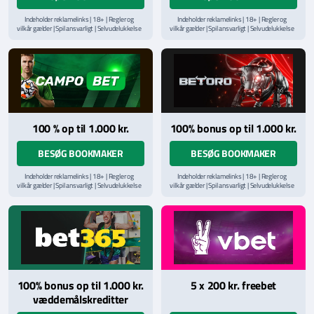
Indeholder reklamelinks | 18+ | Regler og
Indeholder reklamelinks | 18+ | Regler og
vilkår gælder | Spil ansvarligt | Selvudelukkelse
vilkår gælder | Spil ansvarligt | Selvudelukkelse
via
ROFUS.nu
| Kontakt Spillemyndighedens
via
ROFUS.nu
| Kontakt Spillemyndighedens
hjælpelinje på
StopSpillet.dk
hjælpelinje på
StopSpillet.dk
Læs vilkår og betingelser
her
Læs vilkår og betingelser
her
100 % op til 1.000 kr.
100% bonus op til 1.000 kr.
BESØG BOOKMAKER
BESØG BOOKMAKER
Indeholder reklamelinks | 18+ | Regler og
Indeholder reklamelinks | 18+ | Regler og
vilkår gælder | Spil ansvarligt | Selvudelukkelse
vilkår gælder | Spil ansvarligt | Selvudelukkelse
via
ROFUS.nu
| Kontakt Spillemyndighedens
via
ROFUS.nu
| Kontakt Spillemyndighedens
hjælpelinje på
StopSpillet.dk
hjælpelinje på
StopSpillet.dk
Læs vilkår og betingelser
her
Læs vilkår og betingelser
her
100% bonus op til 1.000 kr.
5 x 200 kr. freebet
væddemålskreditter