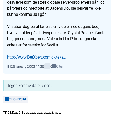
desværre kom de store globale server-problemer i går lidt
på tværs og medførte at Dagens Double desværre ikke
kunne komme ud i går.
Vi satser dog på at køre stilen videre med dagens bud,
hvor vi holder på at Liverpool klarer Crystal Palace i første
hug på udebane, mens Valencia i La Primera ganske
enkelt er for stærke for Sevilla.
http://www.BetXpert.com.dk/eks…
Citér
#1
26 january 2003 14:35
0
Ingen kommentarer endnu
TIL OVERSIGT
Tilføj kommentar