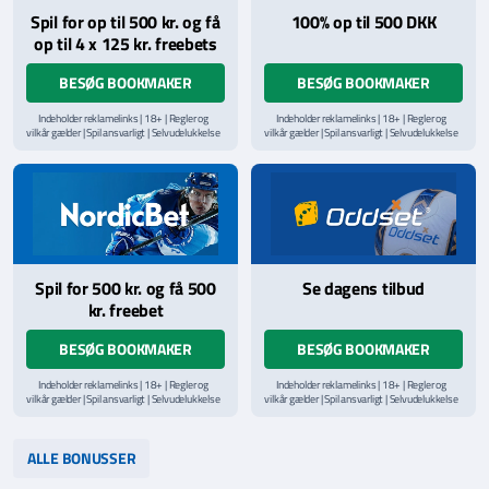
Spil for op til 500 kr. og få
100% op til 500 DKK
op til 4 x 125 kr. freebets
BESØG BOOKMAKER
BESØG BOOKMAKER
Indeholder reklamelinks | 18+ | Regler og
Indeholder reklamelinks | 18+ | Regler og
vilkår gælder | Spil ansvarligt | Selvudelukkelse
vilkår gælder | Spil ansvarligt | Selvudelukkelse
via
ROFUS.nu
| Kontakt Spillemyndighedens
via
ROFUS.nu
| Kontakt Spillemyndighedens
hjælpelinje på
StopSpillet.dk
hjælpelinje på
StopSpillet.dk
Læs vilkår og betingelser
her
Spil for 500 kr. og få 500
Se dagens tilbud
kr. freebet
BESØG BOOKMAKER
BESØG BOOKMAKER
Indeholder reklamelinks | 18+ | Regler og
Indeholder reklamelinks | 18+ | Regler og
vilkår gælder | Spil ansvarligt | Selvudelukkelse
vilkår gælder | Spil ansvarligt | Selvudelukkelse
via
ROFUS.nu
| Kontakt Spillemyndighedens
via
ROFUS.nu
| Kontakt Spillemyndighedens
hjælpelinje på
StopSpillet.dk
hjælpelinje på
StopSpillet.dk
Læs vilkår og betingelser
her
Læs vilkår og betingelser
her
ALLE BONUSSER