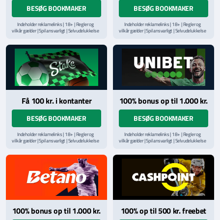
BESØG BOOKMAKER
BESØG BOOKMAKER
Indeholder reklamelinks | 18+ | Regler og
Indeholder reklamelinks | 18+ | Regler og
vilkår gælder | Spil ansvarligt | Selvudelukkelse
vilkår gælder | Spil ansvarligt | Selvudelukkelse
via
ROFUS.nu
| Kontakt Spillemyndighedens
via
ROFUS.nu
| Kontakt Spillemyndighedens
hjælpelinje på
StopSpillet.dk
hjælpelinje på
StopSpillet.dk
Læs vilkår og betingelser
her
Få 100 kr. i kontanter
100% bonus op til 1.000 kr.
BESØG BOOKMAKER
BESØG BOOKMAKER
Indeholder reklamelinks | 18+ | Regler og
Indeholder reklamelinks | 18+ | Regler og
vilkår gælder | Spil ansvarligt | Selvudelukkelse
vilkår gælder | Spil ansvarligt | Selvudelukkelse
via
ROFUS.nu
| Kontakt Spillemyndighedens
via
ROFUS.nu
| Kontakt Spillemyndighedens
hjælpelinje på
StopSpillet.dk
hjælpelinje på
StopSpillet.dk
Læs vilkår og betingelser
her
Læs vilkår og betingelser
her
100% bonus op til 1.000 kr.
100% op til 500 kr. freebet