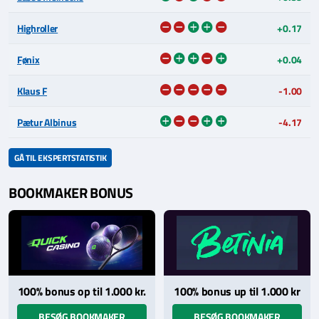
Highroller
+0.17
Fønix
+0.04
Klaus F
-1.00
Pætur Albinus
-4.17
GÅ TIL EKSPERTSTATISTIK
BOOKMAKER BONUS
100% bonus op til 1.000 kr.
100% bonus up til 1.000 kr
BESØG BOOKMAKER
BESØG BOOKMAKER