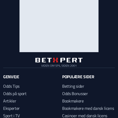
GENVEJE
POPULÆRE SIDER
Odds Tips
Betting sider
Odds på sport
Odds Bonusser
Artikler
Bookmakere
Eksperter
Bookmakere med dansk licens
Sport i TV
Casinoer med dansk licens