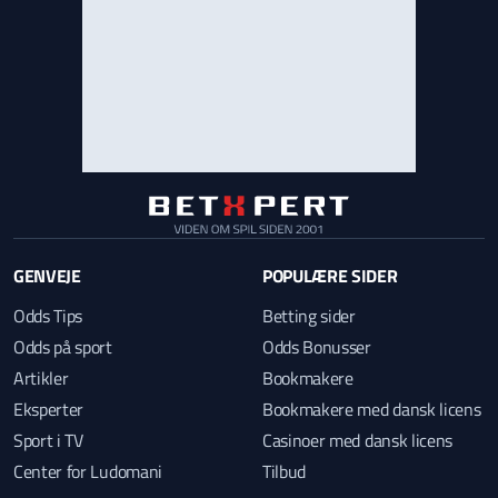
GENVEJE
POPULÆRE SIDER
Odds Tips
Betting sider
Odds på sport
Odds Bonusser
Artikler
Bookmakere
Eksperter
Bookmakere med dansk licens
Sport i TV
Casinoer med dansk licens
Center for Ludomani
Tilbud