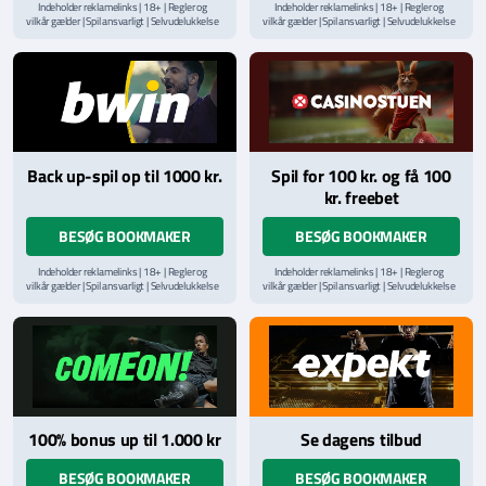
Indeholder reklamelinks | 18+ | Regler og
Indeholder reklamelinks | 18+ | Regler og
vilkår gælder | Spil ansvarligt | Selvudelukkelse
vilkår gælder | Spil ansvarligt | Selvudelukkelse
via
ROFUS.nu
| Kontakt Spillemyndighedens
via
ROFUS.nu
| Kontakt Spillemyndighedens
hjælpelinje på
StopSpillet.dk
hjælpelinje på
StopSpillet.dk
Læs vilkår og betingelser
her
Back up-spil op til 1000 kr.
Spil for 100 kr. og få 100
kr. freebet
BESØG BOOKMAKER
BESØG BOOKMAKER
Indeholder reklamelinks | 18+ | Regler og
Indeholder reklamelinks | 18+ | Regler og
vilkår gælder | Spil ansvarligt | Selvudelukkelse
vilkår gælder | Spil ansvarligt | Selvudelukkelse
via
ROFUS.nu
| Kontakt Spillemyndighedens
via
ROFUS.nu
| Kontakt Spillemyndighedens
hjælpelinje på
StopSpillet.dk
hjælpelinje på
StopSpillet.dk
Læs vilkår og betingelser
her
100% bonus up til 1.000 kr
Se dagens tilbud
BESØG BOOKMAKER
BESØG BOOKMAKER