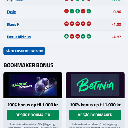
Fønix
-0.96
Klaus F
-1.00
Pætur Albinus
-4.17
GÅ TIL EKSPERTSTATISTIK
BOOKMAKER BONUS
100% bonus op til 1.000 kr.
100% bonus up til 1.000 kr
BESØG BOOKMAKER
BESØG BOOKMAKER
Indeholder reklamelinks | 18+ | Regler og
Indeholder reklamelinks | 18+ | Regler og
vilkår gælder | Spil ansvarligt | Selvudelukkelse
vilkår gælder | Spil ansvarligt | Selvudelukkelse