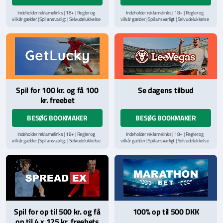
Indeholder reklamelinks | 18+ | Regler og
Indeholder reklamelinks | 18+ | Regler og
vilkår gælder | Spil ansvarligt | Selvudelukkelse
vilkår gælder | Spil ansvarligt | Selvudelukkelse
via
ROFUS.nu
| Kontakt Spillemyndighedens
via
ROFUS.nu
| Kontakt Spillemyndighedens
hjælpelinje på
StopSpillet.dk
hjælpelinje på
StopSpillet.dk
Læs vilkår og betingelser
her
Læs vilkår og betingelser
her
Spil for 100 kr. og få 100
Se dagens tilbud
kr. freebet
BESØG BOOKMAKER
BESØG BOOKMAKER
Indeholder reklamelinks | 18+ | Regler og
Indeholder reklamelinks | 18+ | Regler og
vilkår gælder | Spil ansvarligt | Selvudelukkelse
vilkår gælder | Spil ansvarligt | Selvudelukkelse
via
ROFUS.nu
| Kontakt Spillemyndighedens
via
ROFUS.nu
| Kontakt Spillemyndighedens
hjælpelinje på
StopSpillet.dk
hjælpelinje på
StopSpillet.dk
Læs vilkår og betingelser
her
Spil for op til 500 kr. og få
100% op til 500 DKK
op til 4 x 125 kr. freebets