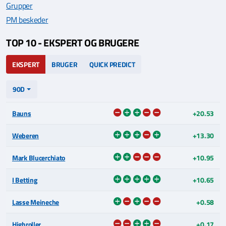
Grupper
PM beskeder
TOP 10 - EKSPERT OG BRUGERE
EKSPERT
BRUGER
QUICK PREDICT
90D
Bauns
+20.53
Weberen
+13.30
Mark Blucerchiato
+10.95
I Betting
+10.65
Lasse Meineche
+0.58
Highroller
+0.17