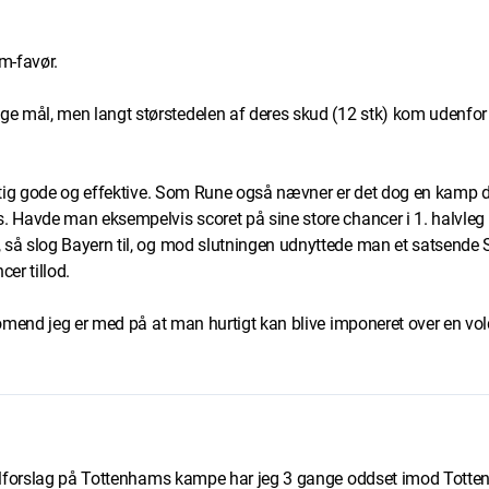
am-favør.
e mål, men langt størstedelen af deres skud (12 stk) kom udenfor 
rigtig gode og effektive. Som Rune også nævner er det dog en kamp d
's. Havde man eksempelvis scoret på sine store chancer i 1. halvl
, så slog Bayern til, og mod slutningen udnyttede man et satsend
er tillod.
, omend jeg er med på at man hurtigt kan blive imponeret over en v
 spilforslag på Tottenhams kampe har jeg 3 gange oddset imod Tott