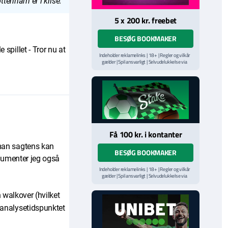
ottenham er i krise.
5 x 200 kr. freebet
BESØG BOOKMAKER
spillet - Tror nu at
Indeholder reklamelinks | 18+ | Regler og vilkår
gælder | Spil ansvarligt | Selvudelukkelse via
ROFUS.nu
| Kontakt Spillemyndighedens
hjælpelinje på
StopSpillet.dk
Læs vilkår og betingelser
her
Få 100 kr. i kontanter
 man sagtens kan
BESØG BOOKMAKER
argumenter jeg også
Indeholder reklamelinks | 18+ | Regler og vilkår
gælder | Spil ansvarligt | Selvudelukkelse via
ROFUS.nu
| Kontakt Spillemyndighedens
hjælpelinje på
StopSpillet.dk
n walkover (hvilket
Læs vilkår og betingelser
her
å analysetidspunktet