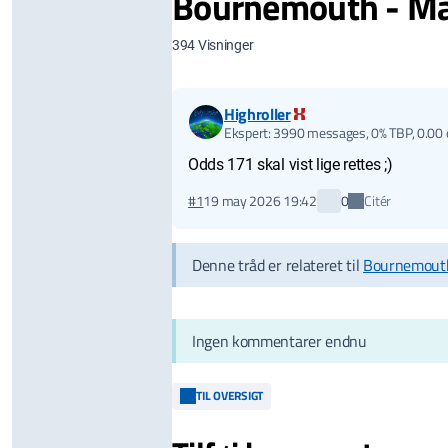
Bournemouth - Ma
394
Visninger
Highroller
Odds 171 skal vist lige rettes ;)
Citér
#1
19 may 2026 19:42
0
Denne tråd er relateret til
Bournemouth
Ingen kommentarer endnu
TIL OVERSIGT