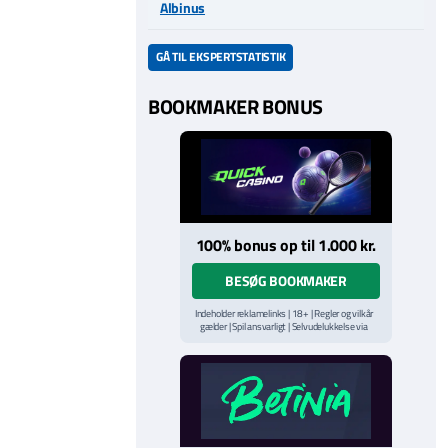
Albinus
GÅ TIL EKSPERTSTATISTIK
BOOKMAKER BONUS
100% bonus op til 1.000 kr.
BESØG BOOKMAKER
Indeholder reklamelinks | 18+ | Regler og vilkår
gælder | Spil ansvarligt | Selvudelukkelse via
ROFUS.nu
| Kontakt Spillemyndighedens
hjælpelinje på
StopSpillet.dk
Læs vilkår og betingelser
her