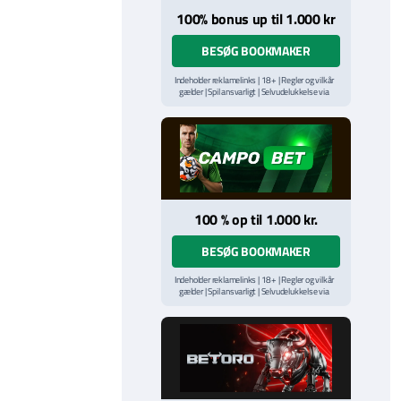
100% bonus up til 1.000 kr
BESØG BOOKMAKER
Indeholder reklamelinks | 18+ | Regler og vilkår
gælder | Spil ansvarligt | Selvudelukkelse via
ROFUS.nu
| Kontakt Spillemyndighedens
hjælpelinje på
StopSpillet.dk
Læs vilkår og betingelser
her
100 % op til 1.000 kr.
BESØG BOOKMAKER
Indeholder reklamelinks | 18+ | Regler og vilkår
gælder | Spil ansvarligt | Selvudelukkelse via
ROFUS.nu
| Kontakt Spillemyndighedens
hjælpelinje på
StopSpillet.dk
Læs vilkår og betingelser
her