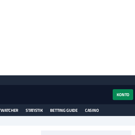
KONTO
TWATCHER
STATISTIK
BETTING GUIDE
CASINO