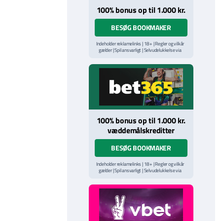
100% bonus op til 1.000 kr.
BESØG BOOKMAKER
Indeholder reklamelinks | 18+ | Regler og vilkår
gælder | Spil ansvarligt | Selvudelukkelse via
ROFUS.nu
| Kontakt Spillemyndighedens
hjælpelinje på
StopSpillet.dk
Læs vilkår og betingelser
her
100% bonus op til 1.000 kr.
væddemålskreditter
BESØG BOOKMAKER
Indeholder reklamelinks | 18+ | Regler og vilkår
gælder | Spil ansvarligt | Selvudelukkelse via
ROFUS.nu
| Kontakt Spillemyndighedens
hjælpelinje på
StopSpillet.dk