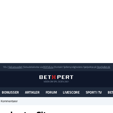
18+ |
Spil ansvarligt
| Selvudelukkelse via
ROFUS.nu
| Kontakt Spillemyndighedens hjælpelinje på
StopSpillet.dk
BONUSSER
ARTIKLER
FORUM
LIVESCORE
SPORT I TV
BE
 - Kommentarer