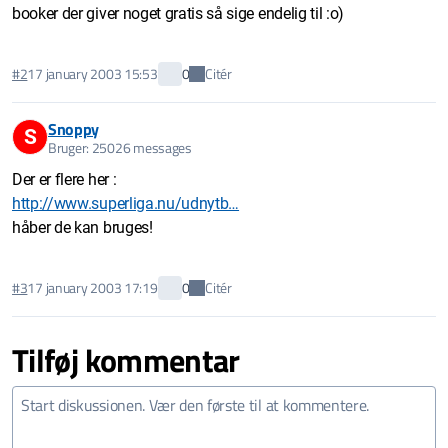
booker der giver noget gratis så sige endelig til :o)
Citér
#2
17 january 2003 15:53
0
Snoppy
S
Bruger: 25026 messages
Der er flere her :
http://www.superliga.nu/udnytb…
håber de kan bruges!
Citér
#3
17 january 2003 17:19
0
Tilføj kommentar