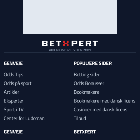
GENVEJE
POPULÆRE SIDER
Odds Tips
Betting sider
Odds på sport
Odds Bonusser
Artikler
Bookmakere
Eksperter
Bookmakere med dansk licens
Sport i TV
Casinoer med dansk licens
Center for Ludomani
Tilbud
GENVEJE
BETXPERT