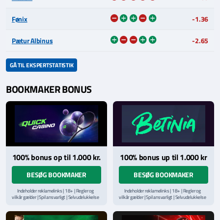
Fønix
-1.36
Pætur Albinus
-2.65
GÅ TIL EKSPERTSTATISTIK
BOOKMAKER BONUS
100% bonus op til 1.000 kr.
100% bonus up til 1.000 kr
BESØG BOOKMAKER
BESØG BOOKMAKER
Indeholder reklamelinks | 18+ | Regler og
Indeholder reklamelinks | 18+ | Regler og
vilkår gælder | Spil ansvarligt | Selvudelukkelse
vilkår gælder | Spil ansvarligt | Selvudelukkelse
via
ROFUS.nu
| Kontakt Spillemyndighedens
via
ROFUS.nu
| Kontakt Spillemyndighedens
hjælpelinje på
StopSpillet.dk
hjælpelinje på
StopSpillet.dk
Læs vilkår og betingelser
her
Læs vilkår og betingelser
her