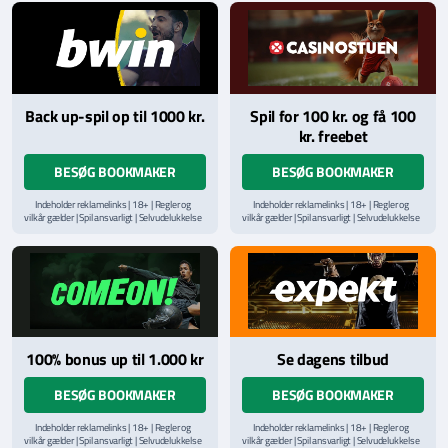
Læs vilkår og betingelser
her
Back up-spil op til 1000 kr.
Spil for 100 kr. og få 100
kr. freebet
BESØG BOOKMAKER
BESØG BOOKMAKER
Indeholder reklamelinks | 18+ | Regler og
Indeholder reklamelinks | 18+ | Regler og
vilkår gælder | Spil ansvarligt | Selvudelukkelse
vilkår gælder | Spil ansvarligt | Selvudelukkelse
via
ROFUS.nu
| Kontakt Spillemyndighedens
via
ROFUS.nu
| Kontakt Spillemyndighedens
hjælpelinje på
StopSpillet.dk
hjælpelinje på
StopSpillet.dk
Læs vilkår og betingelser
her
100% bonus up til 1.000 kr
Se dagens tilbud
BESØG BOOKMAKER
BESØG BOOKMAKER
Indeholder reklamelinks | 18+ | Regler og
Indeholder reklamelinks | 18+ | Regler og
vilkår gælder | Spil ansvarligt | Selvudelukkelse
vilkår gælder | Spil ansvarligt | Selvudelukkelse