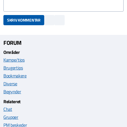
SKRIV KOMMENTAR
FORUM
Områder
Kampe/tips
Brugertips
Bookmakere
Diverse
Begynder
Relateret
Chat
Grupper
PM beskeder