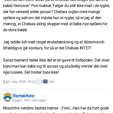
beløb fremover." Flot makker. Følger du slet ikke med i de rygter,
der har verseret siden januar? Chelsea rygtes med mange
spillere og selvom det måske kun er rygter, så er jeg af den
mening, at Chelsea aldrig stopper med at købe nye spillere for
de store beløb.
Jeg sidder lidt med noget ønsketænkning og at Abramovich
tilfældigvis gik konkurs, for så er det Chelsea INTET!
Synes bestemt heller ikke det er en gave til fodbolden. Det viser
bare man kan købe sig til succes og pludselig vrimler det med
rige russere. Det holder bare ikke!
Citér
#10
1 may 2005 10:43
0
ThomasRune
Bruger: 1061 messages
Mourinho verdens bedste træner....Fniis...Han har da haft gode