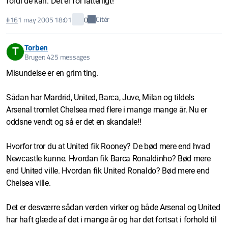
fordi de kan. Det er for latterligt!
Citér
#16
1 may 2005 18:01
0
Torben
T
Bruger: 425 messages
Misundelse er en grim ting.
Sådan har Mardrid, United, Barca, Juve, Milan og tildels
Arsenal tromlet Chelsea med flere i mange mange år. Nu er
oddsne vendt og så er det en skandale!!
Hvorfor tror du at United fik Rooney? De bød mere end hvad
Newcastle kunne. Hvordan fik Barca Ronaldinho? Bød mere
end United ville. Hvordan fik United Ronaldo? Bød mere end
Chelsea ville.
Det er desværre sådan verden virker og både Arsenal og United
har haft glæde af det i mange år og har det fortsat i forhold til