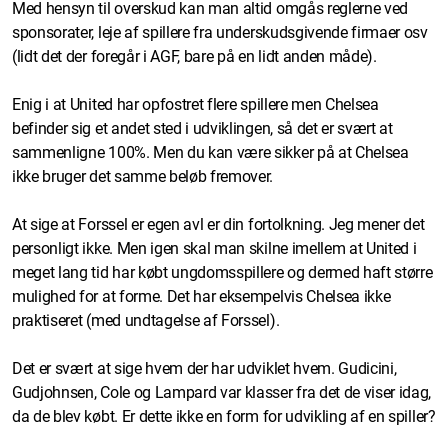
Med hensyn til overskud kan man altid omgås reglerne ved
sponsorater, leje af spillere fra underskudsgivende firmaer osv
(lidt det der foregår i AGF, bare på en lidt anden måde).
Enig i at United har opfostret flere spillere men Chelsea
befinder sig et andet sted i udviklingen, så det er svært at
sammenligne 100%. Men du kan være sikker på at Chelsea
ikke bruger det samme beløb fremover.
At sige at Forssel er egen avl er din fortolkning. Jeg mener det
personligt ikke. Men igen skal man skilne imellem at United i
meget lang tid har købt ungdomsspillere og dermed haft større
mulighed for at forme. Det har eksempelvis Chelsea ikke
praktiseret (med undtagelse af Forssel).
Det er svært at sige hvem der har udviklet hvem. Gudicini,
Gudjohnsen, Cole og Lampard var klasser fra det de viser idag,
da de blev købt. Er dette ikke en form for udvikling af en spiller?