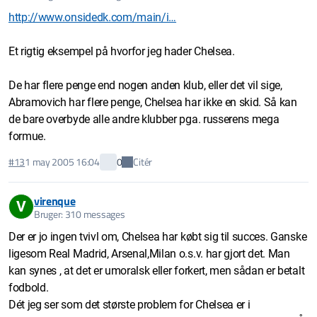
http://www.onsidedk.com/main/i…
Et rigtig eksempel på hvorfor jeg hader Chelsea.
De har flere penge end nogen anden klub, eller det vil sige,
Abramovich har flere penge, Chelsea har ikke en skid. Så kan
de bare overbyde alle andre klubber pga. russerens mega
formue.
Citér
#13
1 may 2005 16:04
0
virenque
V
Bruger: 310 messages
Der er jo ingen tvivl om, Chelsea har købt sig til succes. Ganske
ligesom Real Madrid, Arsenal,Milan o.s.v. har gjort det. Man
kan synes , at det er umoralsk eller forkert, men sådan er betalt
fodbold.
Dét jeg ser som det største problem for Chelsea er i