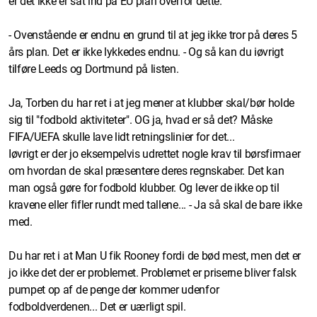
er det ikke er sat ind på EU plan overfor dette.
- Ovenstående er endnu en grund til at jeg ikke tror på deres 5
års plan. Det er ikke lykkedes endnu. - Og så kan du iøvrigt
tilføre Leeds og Dortmund på listen.
Ja, Torben du har ret i at jeg mener at klubber skal/bør holde
sig til "fodbold aktiviteter". OG ja, hvad er så det? Måske
FIFA/UEFA skulle lave lidt retningslinier for det...
Iøvrigt er der jo eksempelvis udrettet nogle krav til børsfirmaer
om hvordan de skal præsentere deres regnskaber. Det kan
man også gøre for fodbold klubber. Og lever de ikke op til
kravene eller fifler rundt med tallene... - Ja så skal de bare ikke
med.
Du har ret i at Man U fik Rooney fordi de bød mest, men det er
jo ikke det der er problemet. Problemet er priserne bliver falsk
pumpet op af de penge der kommer udenfor
fodboldverdenen... Det er uærligt spil.