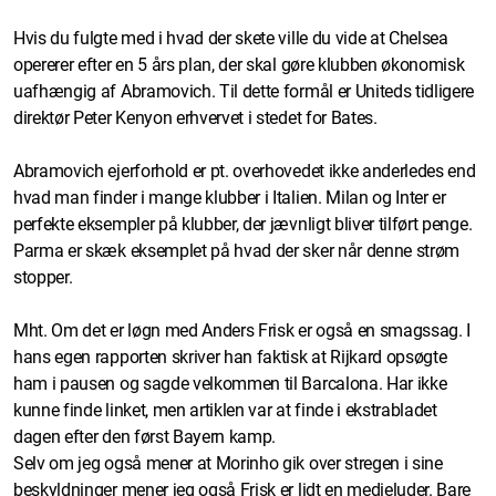
Hvis du fulgte med i hvad der skete ville du vide at Chelsea
opererer efter en 5 års plan, der skal gøre klubben økonomisk
uafhængig af Abramovich. Til dette formål er Uniteds tidligere
direktør Peter Kenyon erhvervet i stedet for Bates.
Abramovich ejerforhold er pt. overhovedet ikke anderledes end
hvad man finder i mange klubber i Italien. Milan og Inter er
perfekte eksempler på klubber, der jævnligt bliver tilført penge.
Parma er skæk eksemplet på hvad der sker når denne strøm
stopper.
Mht. Om det er løgn med Anders Frisk er også en smagssag. I
hans egen rapporten skriver han faktisk at Rijkard opsøgte
ham i pausen og sagde velkommen til Barcalona. Har ikke
kunne finde linket, men artiklen var at finde i ekstrabladet
dagen efter den først Bayern kamp.
Selv om jeg også mener at Morinho gik over stregen i sine
beskyldninger mener jeg også Frisk er lidt en medieluder. Bare