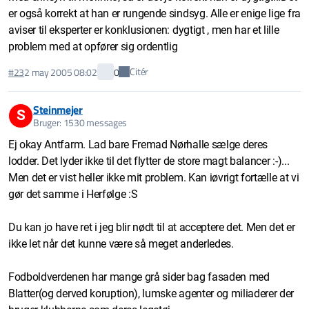
er også korrekt at han er rungende sindsyg. Alle er enige lige fra
aviser til eksperter er konklusionen: dygtigt , men har et lille
problem med at opfører sig ordentlig
Citér
#23
2 may 2005 08:02
0
Steinmejer
S
Bruger: 1530 messages
Ej okay Antfarm. Lad bare Fremad Nørhalle sælge deres
lodder. Det lyder ikke til det flytter de store magt balancer :-)...
Men det er vist heller ikke mit problem. Kan iøvrigt fortælle at vi
gør det samme i Herfølge :S
Du kan jo have ret i jeg blir nødt til at acceptere det. Men det er
ikke let når det kunne være så meget anderledes.
Fodboldverdenen har mange grå sider bag fasaden med
Blatter(og derved koruption), lumske agenter og miliaderer der