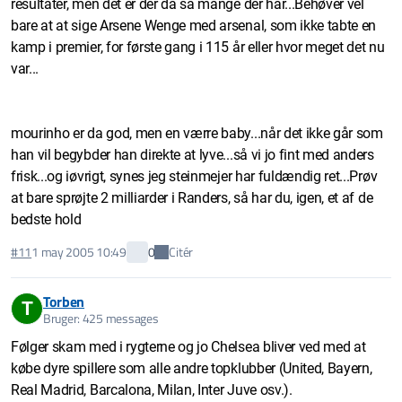
resultater, men det er der da så mange der har...Behøver vel
bare at at sige Arsene Wenge med arsenal, som ikke tabte en
kamp i premier, for første gang i 115 år eller hvor meget det nu
var...
mourinho er da god, men en værre baby...når det ikke går som
han vil begybder han direkte at lyve...så vi jo fint med anders
frisk...og iøvrigt, synes jeg steinmejer har fuldændig ret...Prøv
at bare sprøjte 2 milliarder i Randers, så har du, igen, et af de
bedste hold
Citér
#11
1 may 2005 10:49
0
Torben
T
Bruger: 425 messages
Følger skam med i rygterne og jo Chelsea bliver ved med at
købe dyre spillere som alle andre topklubber (United, Bayern,
Real Madrid, Barcalona, Milan, Inter Juve osv.).