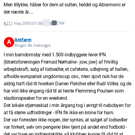
Men tillykke, håber for dem at sulten, heldet og Abramovic er
der næste år....
Citér
#21
2 may 2005 01:38
0
Antfarm
A
Bruger: 94 messages
I min barndomsby med 1.500 indbyggere lever IFN
(Idrætsforeningen Fremad Nørhalne - jow, jow) af frivillig
arbejdskraft, salg af lodsedler, et cafeteria, udlejning af hallen,
afholde europæisk ungdomscup osv., men sjovt nok har de
aldrig haft råd til hverken Darren Fletcher eller Rudi Völler, og de
har vist ikke engang råd til at hente Flemming Poulsen som
stadionspeaker for en weekend.
Det lokale stjerneskud i min årgang tog i øvrigt til nabobyen for
at få større udfordringer - IFN fik ikke en krone for ham.
Der var forresten ikke nogen, der syntes, at salget af lodsedler
var forkert, selv om pengene blev tjent på andet end fodbold -
det var bare en indtægtskilde, så klubben kunne få råd til at