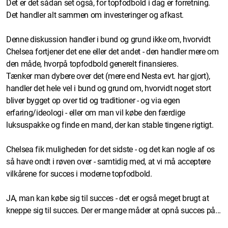
Det er det sådan set også, for topfodbold i dag er forretning.
Det handler alt sammen om investeringer og afkast.
Denne diskussion handler i bund og grund ikke om, hvorvidt
Chelsea fortjener det ene eller det andet - den handler mere om
den måde, hvorpå topfodbold generelt finansieres.
Tænker man dybere over det (mere end Nesta evt. har gjort),
handler det hele vel i bund og grund om, hvorvidt noget stort
bliver bygget op over tid og traditioner - og via egen
erfaring/ideologi - eller om man vil købe den færdige
luksuspakke og finde en mand, der kan stable tingene rigtigt.
Chelsea fik muligheden for det sidste - og det kan nogle af os
så have ondt i røven over - samtidig med, at vi må acceptere
vilkårene for succes i moderne topfodbold.
JA, man kan købe sig til succes - det er også meget brugt at
kneppe sig til succes. Der er mange måder at opnå succes på...