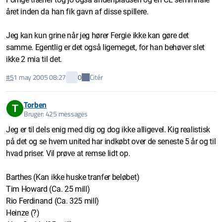
året inden da han fik gavn af disse spillere.
Jeg kan kun grine når jeg hører Fergie ikke kan gøre det
samme. Egentlig er det også ligemeget, for han behøver slet
ikke 2 mia til det.
Citér
#5
1 may 2005 08:27
0
Torben
T
Bruger: 425 messages
Jeg er til dels enig med dig og dog ikke alligevel. Kig realistisk
på det og se hvem united har indkøbt over de seneste 5 år og til
hvad priser. Vil prøve at remse lidt op.
Barthes (Kan ikke huske tranfer beløbet)
Tim Howard (Ca. 25 mill)
Rio Ferdinand (Ca. 325 mill)
Heinze (?)