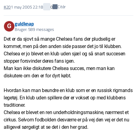
Citér
#20
1 may 2005 22:18
0
guldknap
G
Bruger: 589 messages
Det er da sjovt så mange Chelsea fans der pludselig er
kommet, men på den anden side passer det jo til klubben.
Chelsea er jo blevet en klub uden sjæl og så snart succesen
stopper forsvinder deres fans igen.
Man kan ikke diskutere Chelsea succes, men man kan
diskutere om den er for dyrt købt.
Hvordan kan man beundre en klub som er en russisk rigmands
legetøj. En klub uden spillere der er vokset op med klubbens
traditioner.
Chelsea er blevet en ren underholdningsmaskine, nærmest et
cirkus. Selvom fodbolden desværre er på vej den vej er det nu
alligevel sørgeligt at se det i den her grad.