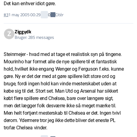
Det kan enhver idiot gøre.
Citér
#3
1 may 2005 00:29
0
Ziggydk
Z
Bruger: 285 messages
Steinmejer - hvad med at tage et realistisk syn på tingene.
Mourinho har formet alle de nye spillere til et fantastisk
hold, hvilket ikke engang Wenger og Ferguson f.eks. kunne
gøre. Ny er det der med at gøre spillere lidt store ord og
bruge, fordi ingen hold kan vinde mesterskabet uden at
købe sig til det. Stort set. Man Utd og Arsenal har sikkert
købt flere spillere end Chelsea, bare over længere sigt,
men det lægger folk desværre ikke så meget mærke til.
Men helt fortjent mesterskab til Chelsea er det. Ingen tvivl
derom. Ydermere tror jeg ikke dette bliver det eneste PL
trofæ Chelsea vinder.