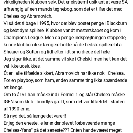
virkeligheden klubben selv. Det er ekstremt usikkert at være SÅ
afhængig af een mands tegnebog, som det er tilfældet med
Chelsea og Abramovich.
Vi så det tilbage i 1995, hvor der blev postet penge i Blackburn
og købt dyre spillere. Klubben vandt mesterskabet og kom i
Champions League. Men da penge-indsprøjtningen stoppede,
kunne klubben ikke længere holde på de bedste spillere bl.a.
Shearer og Sutton og lidt efter lidt smuldrede det hele.
Jeg siger ikke, at det samme vil ske i Chelski, men helt kan det
vel ikke udelukkes.
Ét er i alle tilfælde sikkert, Abramovich har ikke nok i Chelsea.
For en playboy, som ham, er den samme ting ikke spændende
ret længe.
Om to år vil han måske ind i Formel 1 og står Chelsea måske
IGEN som klub i bundløs gæld, som det var tilfældet i starten
af 1990´erne.
Så nyd det, så længe det varer!!
Er jeg den eneste , eller er der blevet forbavsende mange
Chelsea-"fans" på det seneste??? Enten har de været meget