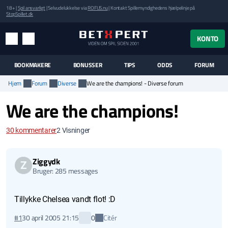
18+ |
Spil ansvarligt
| Selvudelukkelse via
ROFUS.nu
| Kontakt Spillemyndighedens hjælpelinje på
StopSpillet.dk
UK MENUEN
KONTO
MENU
SØG
BOOKMAKERE
BONUSSER
TIPS
ODDS
FORUM
Hjem
Forum
Diverse
We are the champions! - Diverse forum
We are the champions!
30
kommentarer
2
Visninger
Ziggydk
Z
Bruger: 285 messages
Tillykke Chelsea vandt flot! :D
Citér
#1
30 april 2005 21:15
0