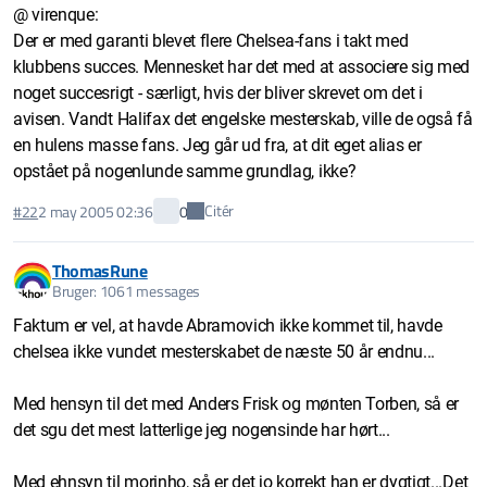
@ virenque:
Der er med garanti blevet flere Chelsea-fans i takt med
klubbens succes. Mennesket har det med at associere sig med
noget succesrigt - særligt, hvis der bliver skrevet om det i
avisen. Vandt Halifax det engelske mesterskab, ville de også få
en hulens masse fans. Jeg går ud fra, at dit eget alias er
opstået på nogenlunde samme grundlag, ikke?
Citér
#22
2 may 2005 02:36
0
ThomasRune
Bruger: 1061 messages
Faktum er vel, at havde Abramovich ikke kommet til, havde
chelsea ikke vundet mesterskabet de næste 50 år endnu...
Med hensyn til det med Anders Frisk og mønten Torben, så er
det sgu det mest latterlige jeg nogensinde har hørt...
Med ehnsyn til morinho, så er det jo korrekt han er dygtigt...Det