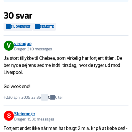
30 svar
TIL OVERSIGT
SENESTE
virenque
V
Bruger: 310 messages
Ja stort tillykke til Chelsea, som virkelig har fortjent titlen. De
bør nyde sejrens sødme indtil tirsdag, hvor de ryger ud mod
Liverpool.
Go´week-end!!
Citér
#2
30 april 2005 23:36
0
Steinmejer
S
Bruger: 1530 messages
Fortjent er det ikke når man har brugt 2 mia. kr på at købe det! -