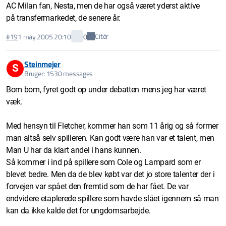
AC Milan fan, Nesta, men de har også været yderst aktive
på transfermarkedet, de senere år.
Citér
#19
1 may 2005 20:10
0
Steinmejer
S
Bruger: 1530 messages
Bom bom, fyret godt op under debatten mens jeg har været
væk.
Med hensyn til Fletcher, kommer han som 11 årig og så former
man altså selv spilleren. Kan godt være han var et talent, men
Man U har da klart andel i hans kunnen.
Så kommer i ind på spillere som Cole og Lampard som er
blevet bedre. Men da de blev købt var det jo store talenter der i
forvejen var spået den fremtid som de har fået. De var
endvidere etaplerede spillere som havde slået igennem så man
kan da ikke kalde det for ungdomsarbejde.