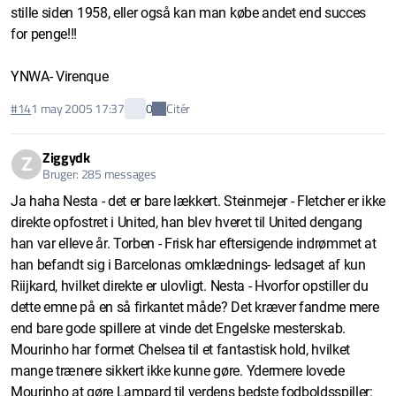
stille siden 1958, eller også kan man købe andet end succes
for penge!!!
YNWA- Virenque
Citér
#14
1 may 2005 17:37
0
Ziggydk
Z
Bruger: 285 messages
Ja haha Nesta - det er bare lækkert. Steinmejer - Fletcher er ikke
direkte opfostret i United, han blev hveret til United dengang
han var elleve år. Torben - Frisk har eftersigende indrømmet at
han befandt sig i Barcelonas omklædnings- ledsaget af kun
Riijkard, hvilket direkte er ulovligt. Nesta - Hvorfor opstiller du
dette emne på en så firkantet måde? Det kræver fandme mere
end bare gode spillere at vinde det Engelske mesterskab.
Mourinho har formet Chelsea til et fantastisk hold, hvilket
mange trænere sikkert ikke kunne gøre. Ydermere lovede
Mourinho at gøre Lampard til verdens bedste fodboldsspiller: