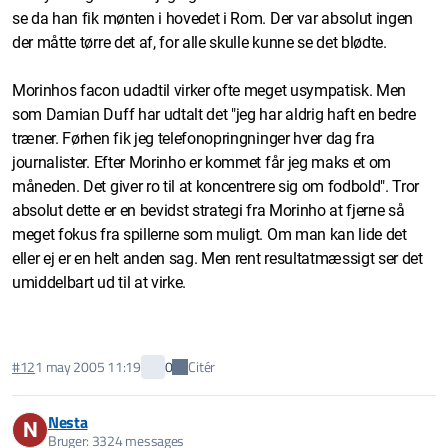
se da han fik mønten i hovedet i Rom. Der var absolut ingen
der måtte tørre det af, for alle skulle kunne se det blødte.
Morinhos facon udadtil virker ofte meget usympatisk. Men
som Damian Duff har udtalt det "jeg har aldrig haft en bedre
træner. Førhen fik jeg telefonopringninger hver dag fra
journalister. Efter Morinho er kommet får jeg maks et om
måneden. Det giver ro til at koncentrere sig om fodbold". Tror
absolut dette er en bevidst strategi fra Morinho at fjerne så
meget fokus fra spillerne som muligt. Om man kan lide det
eller ej er en helt anden sag. Men rent resultatmæssigt ser det
umiddelbart ud til at virke.
Citér
#12
1 may 2005 11:19
0
Nesta
N
Bruger: 3324 messages