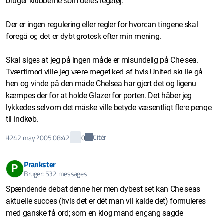
bruger klubberne som deres legetøj.
Der er ingen regulering eller regler for hvordan tingene skal
foregå og det er dybt grotesk efter min mening.
Skal siges at jeg på ingen måde er misundelig på Chelsea.
Tværtimod ville jeg være meget ked af hvis United skulle gå
hen og vinde på den måde Chelsea har gjort det og ligenu
kæmpes der for at holde Glazer for porten. Det håber jeg
lykkedes selvom det måske ville betyde væsentligt flere penge
til indkøb.
Citér
#24
2 may 2005 08:42
0
Prankster
P
Bruger: 532 messages
Spændende debat denne her men dybest set kan Chelseas
aktuelle succes (hvis det er dét man vil kalde det) formuleres
med ganske få ord; som en klog mand engang sagde: