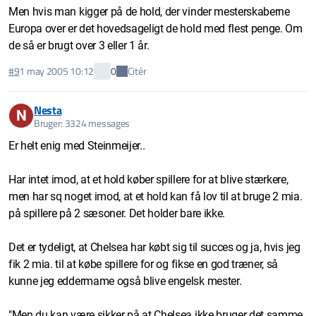
Men hvis man kigger på de hold, der vinder mesterskaberne
Europa over er det hovedsageligt de hold med flest penge. Om
de så er brugt over 3 eller 1 år.
Citér
#9
1 may 2005 10:12
0
Nesta
N
Bruger: 3324 messages
Er helt enig med Steinmeijer..
Har intet imod, at et hold køber spillere for at blive stærkere,
men har sq noget imod, at et hold kan få lov til at bruge 2 mia.
på spillere på 2 sæsoner. Det holder bare ikke.
Det er tydeligt, at Chelsea har købt sig til succes og ja, hvis jeg
fik 2 mia. til at købe spillere for og fikse en god træner, så
kunne jeg eddermame også blive engelsk mester.
"Men du kan være sikker på at Chelsea ikke bruger det samme