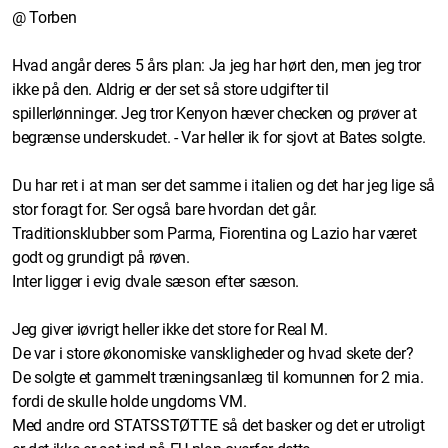
@ Torben
Hvad angår deres 5 års plan: Ja jeg har hørt den, men jeg tror
ikke på den. Aldrig er der set så store udgifter til
spillerlønninger. Jeg tror Kenyon hæver checken og prøver at
begrænse underskudet. - Var heller ik for sjovt at Bates solgte.
Du har ret i at man ser det samme i italien og det har jeg lige så
stor foragt for. Ser også bare hvordan det går.
Traditionsklubber som Parma, Fiorentina og Lazio har været
godt og grundigt på røven.
Inter ligger i evig dvale sæson efter sæson.
Jeg giver iøvrigt heller ikke det store for Real M.
De var i store økonomiske vanskligheder og hvad skete der?
De solgte et gammelt træningsanlæg til komunnen for 2 mia.
fordi de skulle holde ungdoms VM.
Med andre ord STATSSTØTTE så det basker og det er utroligt