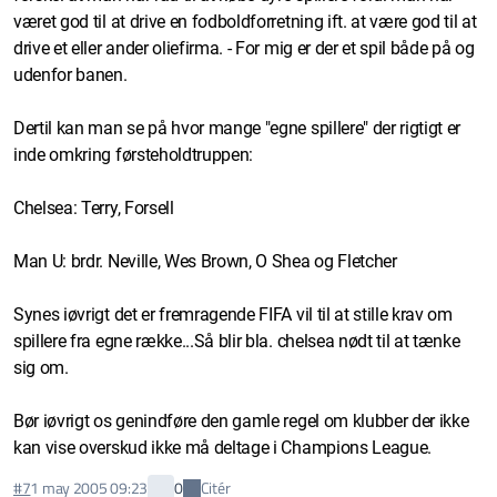
været god til at drive en fodboldforretning ift. at være god til at
drive et eller ander oliefirma. - For mig er der et spil både på og
udenfor banen.
Dertil kan man se på hvor mange "egne spillere" der rigtigt er
inde omkring førsteholdtruppen:
Chelsea: Terry, Forsell
Man U: brdr. Neville, Wes Brown, O Shea og Fletcher
Synes iøvrigt det er fremragende FIFA vil til at stille krav om
spillere fra egne række...Så blir bla. chelsea nødt til at tænke
sig om.
Bør iøvrigt os genindføre den gamle regel om klubber der ikke
kan vise overskud ikke må deltage i Champions League.
Citér
#7
1 may 2005 09:23
0