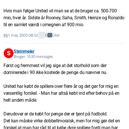
Hvis man følger United vil man se at de bruger ca. 500-700
mio, hver år. Sidste år Rooney, Saha, Smith, Heinze og Ronaldo
til en samlet værdi i omegnen af 900 mio.
Citér
#6
1 may 2005 08:52
0
Steinmejer
S
Bruger: 1530 messages
Først og fremmest vil jeg sige at det storhold som der
dominerede i 90 ikke kostede de penge du nævner nu.
United har købt de spillere over flere år og det gør for mig en
væsentlig forskel. - Man har altså købt ind efter behov på en
helt anden måde.
Derudover er de købt for penge der er tjent på fodbold.
Det kan måske virke dobbeltmoralsk, men for mig gør det en
forskel at man har råd til at købe dyre spillere fordi man har