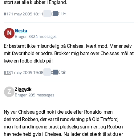
stort set alle klubber i England.
Citér
#17
1 may 2005 18:11
0
Nesta
N
Bruger: 3324 messages
Er bestemt ikke misundelig på Chelsea, tværtimod. Mener selv
mit favorithold er bedre. Brokker mig bare over Chelseas mål at
køre en fodboldklub på!
Citér
#18
1 may 2005 19:08
0
Ziggydk
Z
Bruger: 285 messages
Ny var Chelsea godt nok ikke ude efter Ronaldo, men
derimod Robben, der var til rundvisning på Old Trafford,
men forhandlingerne brast pludselig sammen, og Robben
havnede heldigvis i Chelsea. Nu lader det stærk til at du er