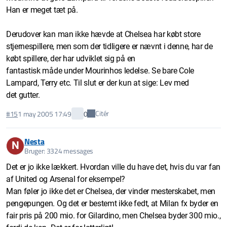
Han er meget tæt på.
Derudover kan man ikke hævde at Chelsea har købt store
stjernespillere, men som der tidligere er nævnt i denne, har de
købt spillere, der har udviklet sig på en
fantastisk måde under Mourinhos ledelse. Se bare Cole
Lampard, Terry etc. Til slut er der kun at sige: Lev med
det gutter.
Citér
#15
1 may 2005 17:49
0
Nesta
N
Bruger: 3324 messages
Det er jo ikke lækkert. Hvordan ville du have det, hvis du var fan
af United og Arsenal for eksempel?
Man føler jo ikke det er Chelsea, der vinder mesterskabet, men
pengepungen. Og det er bestemt ikke fedt, at Milan fx byder en
fair pris på 200 mio. for Gilardino, men Chelsea byder 300 mio.,