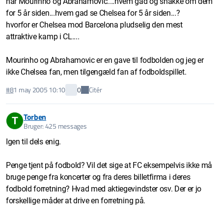
har Mourinho og Abrahamovic....hvem gad og snakke om dem
for 5 år siden...hvem gad se Chelsea for 5 år siden...?
hvorfor er Chelsea mod Barcelona pludselig den mest
attraktive kamp i CL....
Mourinho og Abrahamovic er en gave til fodbolden og jeg er
ikke Chelsea fan, men tilgengæld fan af fodboldspillet.
Citér
#8
1 may 2005 10:10
0
Torben
T
Bruger: 425 messages
Igen til dels enig.
Penge tjent på fodbold? Vil det sige at FC eksempelvis ikke må
bruge penge fra koncerter og fra deres billetfirma i deres
fodbold forretning? Hvad med aktiegevindster osv. Der er jo
forskellige måder at drive en forretning på.