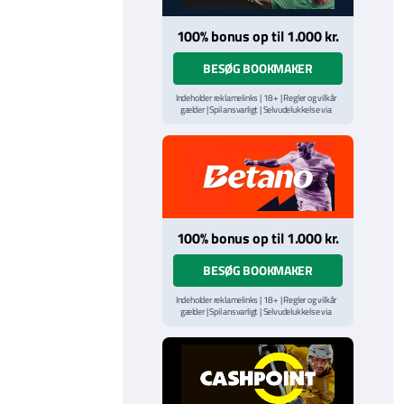
100% bonus op til 1.000 kr.
BESØG BOOKMAKER
Indeholder reklamelinks | 18+ | Regler og vilkår
gælder | Spil ansvarligt | Selvudelukkelse via
ROFUS.nu
| Kontakt Spillemyndighedens
hjælpelinje på
StopSpillet.dk
Læs vilkår og betingelser
her
100% bonus op til 1.000 kr.
BESØG BOOKMAKER
Indeholder reklamelinks | 18+ | Regler og vilkår
gælder | Spil ansvarligt | Selvudelukkelse via
ROFUS.nu
| Kontakt Spillemyndighedens
hjælpelinje på
StopSpillet.dk