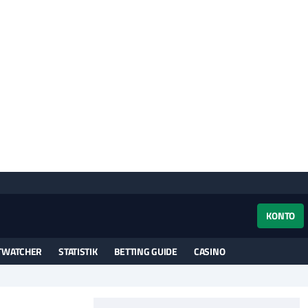
KONTO
TWATCHER
STATISTIK
BETTING GUIDE
CASINO