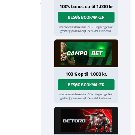
100% bonus up til 1.000 kr
BESØG BOOKMAKER
Indeholder reklamelinks | 18+ | Regler og vilkår
gælder | Spil ansvarligt | Selvudelukkelse via
ROFUS.nu
| Kontakt Spillemyndighedens
hjælpelinje på
StopSpillet.dk
Læs vilkår og betingelser
her
100 % op til 1.000 kr.
BESØG BOOKMAKER
Indeholder reklamelinks | 18+ | Regler og vilkår
gælder | Spil ansvarligt | Selvudelukkelse via
ROFUS.nu
| Kontakt Spillemyndighedens
hjælpelinje på
StopSpillet.dk
Læs vilkår og betingelser
her