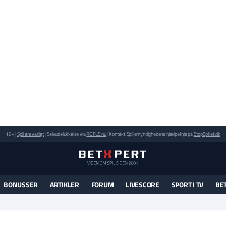
18+ |
Spil ansvarligt
| Selvudelukkelse via
ROFUS.nu
| Kontakt Spillemyndighedens hjælpelinje på
StopSpillet.dk
BONUSSER
ARTIKLER
FORUM
LIVESCORE
SPORT I TV
BE