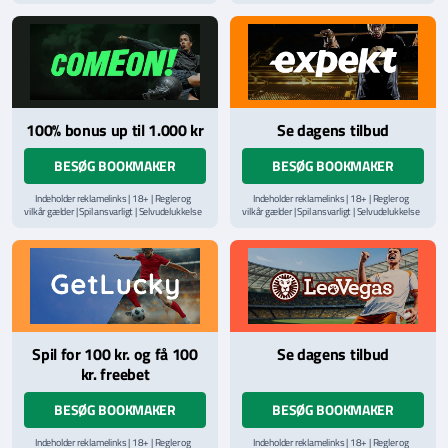
via
ROFUS.nu
| Kontakt Spillemyndighedens
via
ROFUS.nu
| Kontakt Spillemyndighedens
hjælpelinje på
StopSpillet.dk
hjælpelinje på
StopSpillet.dk
Læs vilkår og betingelser
her
100% bonus up til 1.000 kr
Se dagens tilbud
BESØG BOOKMAKER
BESØG BOOKMAKER
Indeholder reklamelinks | 18+ | Regler og
Indeholder reklamelinks | 18+ | Regler og
vilkår gælder | Spil ansvarligt | Selvudelukkelse
vilkår gælder | Spil ansvarligt | Selvudelukkelse
via
ROFUS.nu
| Kontakt Spillemyndighedens
via
ROFUS.nu
| Kontakt Spillemyndighedens
hjælpelinje på
StopSpillet.dk
hjælpelinje på
StopSpillet.dk
Læs vilkår og betingelser
her
Læs vilkår og betingelser
her
Spil for 100 kr. og få 100
Se dagens tilbud
kr. freebet
BESØG BOOKMAKER
BESØG BOOKMAKER
Indeholder reklamelinks | 18+ | Regler og
Indeholder reklamelinks | 18+ | Regler og