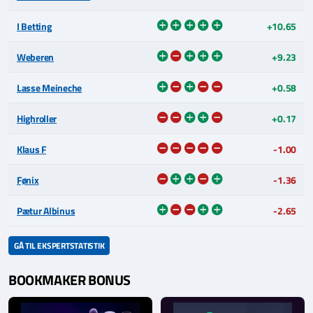
I Betting
+10.65
Weberen
+9.23
Lasse Meineche
+0.58
Highroller
+0.17
Klaus F
-1.00
Fønix
-1.36
Pætur Albinus
-2.65
GÅ TIL EKSPERTSTATISTIK
BOOKMAKER BONUS