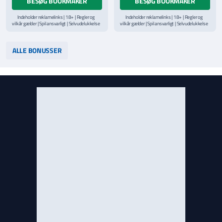
BESØG BOOKMAKER
BESØG BOOKMAKER
Indeholder reklamelinks | 18+ | Regler og
Indeholder reklamelinks | 18+ | Regler og
vilkår gælder | Spil ansvarligt | Selvudelukkelse
vilkår gælder | Spil ansvarligt | Selvudelukkelse
via
ROFUS.nu
| Kontakt Spillemyndighedens
via
ROFUS.nu
| Kontakt Spillemyndighedens
hjælpelinje på
StopSpillet.dk
hjælpelinje på
StopSpillet.dk
Læs vilkår og betingelser
her
Læs vilkår og betingelser
her
ALLE BONUSSER