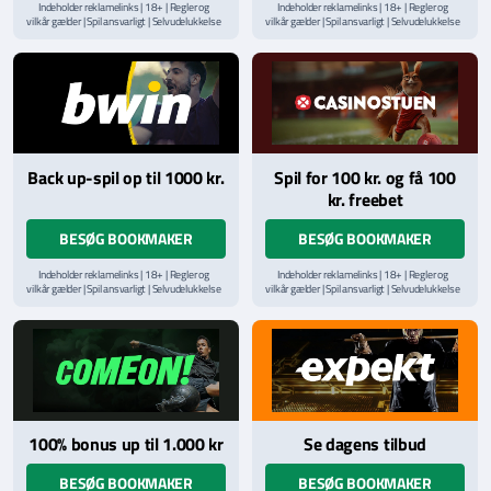
Indeholder reklamelinks | 18+ | Regler og
Indeholder reklamelinks | 18+ | Regler og
vilkår gælder | Spil ansvarligt | Selvudelukkelse
vilkår gælder | Spil ansvarligt | Selvudelukkelse
via
ROFUS.nu
| Kontakt Spillemyndighedens
via
ROFUS.nu
| Kontakt Spillemyndighedens
hjælpelinje på
StopSpillet.dk
hjælpelinje på
StopSpillet.dk
Læs vilkår og betingelser
her
Back up-spil op til 1000 kr.
Spil for 100 kr. og få 100
kr. freebet
BESØG BOOKMAKER
BESØG BOOKMAKER
Indeholder reklamelinks | 18+ | Regler og
Indeholder reklamelinks | 18+ | Regler og
vilkår gælder | Spil ansvarligt | Selvudelukkelse
vilkår gælder | Spil ansvarligt | Selvudelukkelse
via
ROFUS.nu
| Kontakt Spillemyndighedens
via
ROFUS.nu
| Kontakt Spillemyndighedens
hjælpelinje på
StopSpillet.dk
hjælpelinje på
StopSpillet.dk
Læs vilkår og betingelser
her
100% bonus up til 1.000 kr
Se dagens tilbud
BESØG BOOKMAKER
BESØG BOOKMAKER