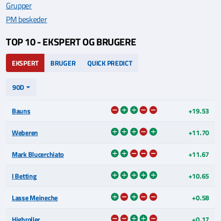
Grupper
PM beskeder
TOP 10 - EKSPERT OG BRUGERE
EKSPERT
BRUGER
QUICK PREDICT
90D
Bauns
+19.53
Weberen
+11.70
Mark Blucerchiato
+11.67
I Betting
+10.65
Lasse Meineche
+0.58
Highroller
+0.17