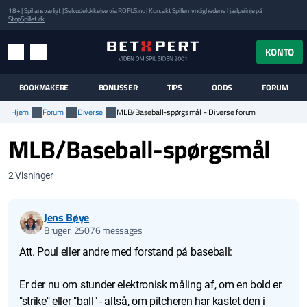
18+ |
Spil ansvarligt
| Selvudelukkelse via
ROFUS.nu
| Kontakt Spillemyndighedens hjælpelinje på
StopSpillet.dk
UK MENUEN
KONTO
MENU
SØG
BOOKMAKERE
BONUSSER
TIPS
ODDS
FORUM
Hjem
Forum
Diverse
MLB/Baseball-spørgsmål - Diverse forum
MLB/Baseball-spørgsmål
2
Visninger
Jens Bøye
Bruger: 25076 messages
Att. Poul eller andre med forstand på baseball:
Er der nu om stunder elektronisk måling af, om en bold er
"strike" eller "ball" - altså, om pitcheren har kastet den i