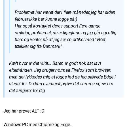
Problemet har været der i flere måneder, jeg har siden
februar ikke har kunne logge på:)
Har også kontaktet deres support flere gange
omkring problemet, de er ligeglade og jeg går egentlig
bare og venter på at jeg ser en artikel med "VBet
trækker sig fra Danmark"
Kæft hvor er det vildt... Baren er godt nok sat lavt
efterhånden. Jeg bruger normalt Firefox som browser,
men det lykkedes mig at logge ind da jeg prøvede Edge i
stedet for. Du kan eventuelt prøve det samme og se om
det fungerer for dig
Jeg har prøvet ALT :D
Windows PC med Chrome og Edge.