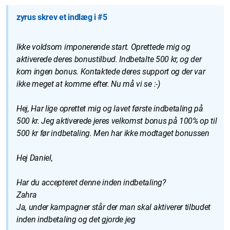
zyrus skrev et indlæg i #5
Ikke voldsom imponerende start. Oprettede mig og
aktiverede deres bonustilbud. Indbetalte 500 kr, og der
kom ingen bonus. Kontaktede deres support og der var
ikke meget at komme efter. Nu må vi se :-)
Hej, Har lige oprettet mig og lavet første indbetaling på
500 kr. Jeg aktiverede jeres velkomst bonus på 100% op til
500 kr før indbetaling. Men har ikke modtaget bonussen
Hej Daniel,
Har du accepteret denne inden indbetaling?
Zahra
Ja, under kampagner står der man skal aktiverer tilbudet
inden indbetaling og det gjorde jeg