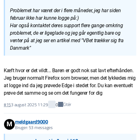
Problemet har været der i flere måneder, jeg har siden
februar ikke har kunne logge på:)
Har også kontaktet deres support flere gange omkring
problemet, de er ligeglade og jeg går egentlig bare og
venter på at jeg ser en artikel med "VBet trækker sig fra
Danmark"
Kæft hvor er det vildt... Baren er godt nok sat lavt efterhånden.
Jeg bruger normalt Firefox som browser, men det lykkedes mig
at logge ind da jeg prøvede Edge i stedet for. Du kan eventuelt
prøve det samme og se om det fungerer for dig
Citér
#15
3 august 2025 11:29
0
meldgaard9000
M
Bruger: 53 messages