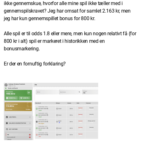
ikke gennemskue, hvorfor alle mine spil ikke tæller med i
gennemspilskravet? Jeg har omsat for samlet 2.163 kr, men
jeg har kun gennemspillet bonus for 800 kr.
Alle spil er til odds 1.8 eller mere, men kun nogen relativt få (for
800 kr i alt) spil er markeret i historikken med en
bonusmarkering.
Er der en fornuftig forklaring?