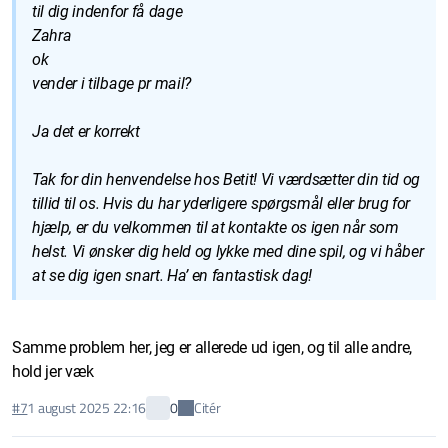
til dig indenfor få dage
Zahra
ok
vender i tilbage pr mail?
Ja det er korrekt
Tak for din henvendelse hos Betit! Vi værdsætter din tid og
tillid til os. Hvis du har yderligere spørgsmål eller brug for
hjælp, er du velkommen til at kontakte os igen når som
helst. Vi ønsker dig held og lykke med dine spil, og vi håber
at se dig igen snart. Ha’ en fantastisk dag!
Samme problem her, jeg er allerede ud igen, og til alle andre,
hold jer væk
Citér
#7
1 august 2025 22:16
0