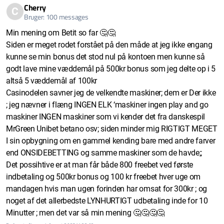
Cherry
C
Bruger: 100 messages
Min mening om Betit so far 🤔🤔
Siden er meget rodet forstået på den måde at jeg ikke engang
kunne se min bonus det stod nul på kontoen men kunne så
godt lave mine væddemål på 500kr bonus som jeg delte op i 5
altså 5 væddemål af 100kr
Casinodelen savner jeg de velkendte maskiner; dem er Der ikke
; jeg nævner i flæng INGEN ELK ‘maskiner ingen play and go
maskiner INGEN maskiner som vi kender det fra danskespil
MrGreen Unibet betano osv; siden minder mig RIGTIGT MEGET
I sin opbygning om en gammel kending bare med andre farver
end ONSIDEBETTING og samme maskiner som de havde;;
Det possihtive er at man får både 800 freebet ved første
indbetaling og 500kr bonus og 100 kr freebet hver uge om
mandagen hvis man ugen forinden har omsat for 300kr ; og
noget af det allerbedste LYNHURTIGT udbetaling inde for 10
Minutter ; men det var så min mening 🤔🤔🤔🤔