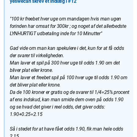
yeswecan skrev et indlæg i #12
"100 kr freebet hver uge om mandagen hvis man ugen
forinden har omsat for 300kr ; og noget af det allerbedste
LYNHURTIGT udbetaling inde for 10 Minutter"
Gad vide om man kan spekulere i det, kun for at få odds
der svarer til virkeligheden.
Man laver et spil på 300 hver uge til odds 1.90 om det
bliver plat eller krone.
Man laver et freebet spil på 100 hver uge til odds 1.90 om
det bliver plat eller krone.
Da de 100 kroner er gratis og de svarer til 1/4=25% procent
af ens indskud, kan man smide dem oven på odds 1.90
og se hvad det giver i reel odds, det giver odds:
1.90+0.25=2.15
Så i stedet for at have fået odds 1.90, fik man hele odds
2.15.