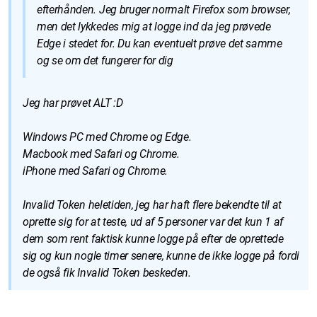
efterhånden. Jeg bruger normalt Firefox som browser,
men det lykkedes mig at logge ind da jeg prøvede
Edge i stedet for. Du kan eventuelt prøve det samme
og se om det fungerer for dig
Jeg har prøvet ALT :D
Windows PC med Chrome og Edge.
Macbook med Safari og Chrome.
iPhone med Safari og Chrome.
Invalid Token heletiden, jeg har haft flere bekendte til at
oprette sig for at teste, ud af 5 personer var det kun 1 af
dem som rent faktisk kunne logge på efter de oprettede
sig og kun nogle timer senere, kunne de ikke logge på fordi
de også fik Invalid Token beskeden.