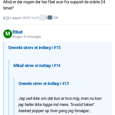
Altså er der nogen der har fået svar fra support de sidste 24
timer?
Citér
#19
3 august 2025 14:31
0
Mikail
M
Bruger: 6 messages
Qweetix skrev et indlæg i #15
Mikail skrev et indlæg i #14
Qweetix skrev et indlæg i #13
Jeg ved ikke om det kun er hos mig, men nu kan
jeg heller ikke logge ind mere. "Invalid token"
besked popper op hver gang jeg forsøger...