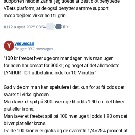
supporten hedder Zahra, jeg troede at Betit blot benyttede
VBets platform, at de også benytter samme support
medarbejdere virker helt til grin.
Citér
#11
2 august 2025 03:54
0
yeswecan
Y
Bruger: 332 messages
"100 kr freebet hver uge om mandagen hvis man ugen
forinden har omsat for 300kr ; og noget af det allerbedste
LYNHURTIGT udbetaling inde for 10 Minutter"
Gad vide om man kan spekulere i det, kun for at få odds der
svarer til virkeligheden.
Man laver et spil på 300 hver uge til odds 1.90 om det bliver
plat eller krone.
Man laver et freebet spil på 100 hver uge til odds 1.90 om det
bliver plat eller krone.
Da de 100 kroner er gratis og de svarer til 1/4=25% procent af