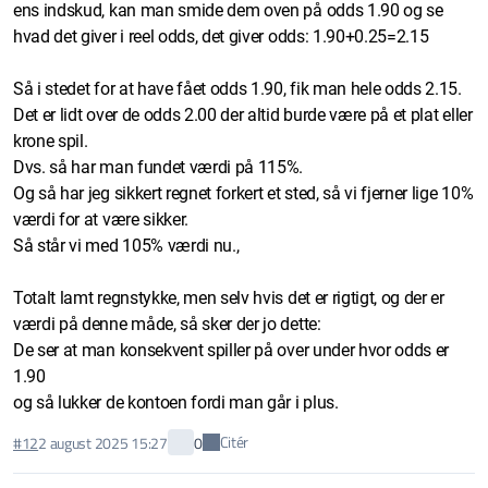
ens indskud, kan man smide dem oven på odds 1.90 og se
hvad det giver i reel odds, det giver odds: 1.90+0.25=2.15
Så i stedet for at have fået odds 1.90, fik man hele odds 2.15.
Det er lidt over de odds 2.00 der altid burde være på et plat eller
krone spil.
Dvs. så har man fundet værdi på 115%.
Og så har jeg sikkert regnet forkert et sted, så vi fjerner lige 10%
værdi for at være sikker.
Så står vi med 105% værdi nu.,
Totalt lamt regnstykke, men selv hvis det er rigtigt, og der er
værdi på denne måde, så sker der jo dette:
De ser at man konsekvent spiller på over under hvor odds er
1.90
og så lukker de kontoen fordi man går i plus.
Citér
#12
2 august 2025 15:27
0