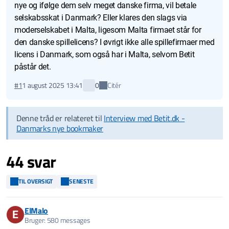
nye og ifølge dem selv meget danske firma, vil betale
selskabsskat i Danmark? Eller klares den slags via
moderselskabet i Malta, ligesom Malta firmaet står for
den danske spillelicens? I øvrigt ikke alle spillefirmaer med
licens i Danmark, som også har i Malta, selvom Betit
påstår det.
Citér
#1
1 august 2025 13:41
0
Denne tråd er relateret til
Interview med Betit.dk -
Danmarks nye bookmaker
44 svar
TIL OVERSIGT
SENESTE
ElMalo
E
Bruger: 580 messages