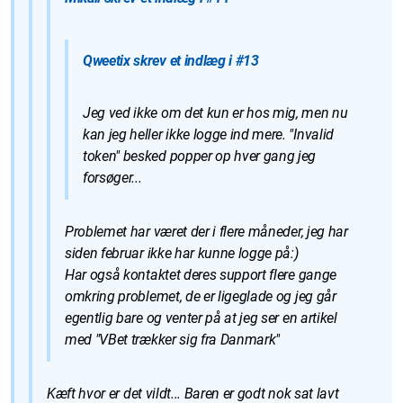
Qweetix skrev et indlæg i #13
Jeg ved ikke om det kun er hos mig, men nu
kan jeg heller ikke logge ind mere. "Invalid
token" besked popper op hver gang jeg
forsøger...
Problemet har været der i flere måneder, jeg har
siden februar ikke har kunne logge på:)
Har også kontaktet deres support flere gange
omkring problemet, de er ligeglade og jeg går
egentlig bare og venter på at jeg ser en artikel
med "VBet trækker sig fra Danmark"
Kæft hvor er det vildt... Baren er godt nok sat lavt