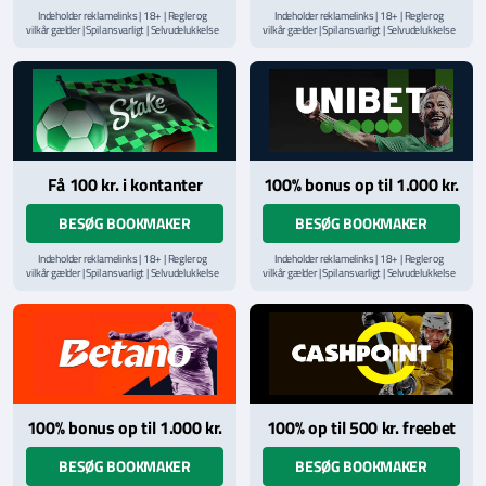
Indeholder reklamelinks | 18+ | Regler og
Indeholder reklamelinks | 18+ | Regler og
vilkår gælder | Spil ansvarligt | Selvudelukkelse
vilkår gælder | Spil ansvarligt | Selvudelukkelse
via
ROFUS.nu
| Kontakt Spillemyndighedens
via
ROFUS.nu
| Kontakt Spillemyndighedens
hjælpelinje på
StopSpillet.dk
hjælpelinje på
StopSpillet.dk
Læs vilkår og betingelser
her
Få 100 kr. i kontanter
100% bonus op til 1.000 kr.
BESØG BOOKMAKER
BESØG BOOKMAKER
Indeholder reklamelinks | 18+ | Regler og
Indeholder reklamelinks | 18+ | Regler og
vilkår gælder | Spil ansvarligt | Selvudelukkelse
vilkår gælder | Spil ansvarligt | Selvudelukkelse
via
ROFUS.nu
| Kontakt Spillemyndighedens
via
ROFUS.nu
| Kontakt Spillemyndighedens
hjælpelinje på
StopSpillet.dk
hjælpelinje på
StopSpillet.dk
Læs vilkår og betingelser
her
Læs vilkår og betingelser
her
100% bonus op til 1.000 kr.
100% op til 500 kr. freebet
BESØG BOOKMAKER
BESØG BOOKMAKER