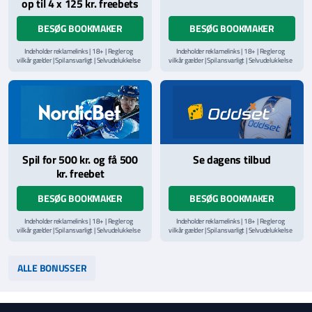
op til 4 x 125 kr. freebets
BESØG BOOKMAKER
BESØG BOOKMAKER
Indeholder reklamelinks | 18+ | Regler og
Indeholder reklamelinks | 18+ | Regler og
vilkår gælder | Spil ansvarligt | Selvudelukkelse
vilkår gælder | Spil ansvarligt | Selvudelukkelse
via
ROFUS.nu
| Kontakt Spillemyndighedens
via
ROFUS.nu
| Kontakt Spillemyndighedens
hjælpelinje på
StopSpillet.dk
hjælpelinje på
StopSpillet.dk
Læs vilkår og betingelser
her
Spil for 500 kr. og få 500
Se dagens tilbud
kr. freebet
BESØG BOOKMAKER
BESØG BOOKMAKER
Indeholder reklamelinks | 18+ | Regler og
Indeholder reklamelinks | 18+ | Regler og
vilkår gælder | Spil ansvarligt | Selvudelukkelse
vilkår gælder | Spil ansvarligt | Selvudelukkelse
via
ROFUS.nu
| Kontakt Spillemyndighedens
via
ROFUS.nu
| Kontakt Spillemyndighedens
hjælpelinje på
StopSpillet.dk
hjælpelinje på
StopSpillet.dk
Læs vilkår og betingelser
her
Læs vilkår og betingelser
her
ALLE BONUSSER