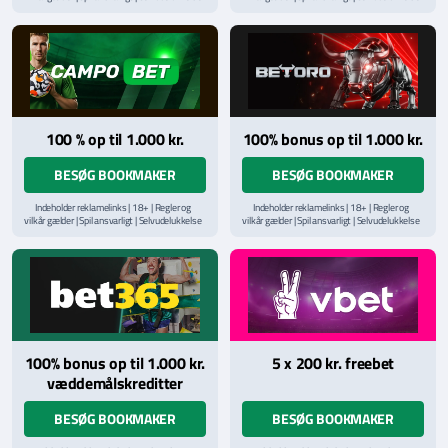
via
ROFUS.nu
| Kontakt Spillemyndighedens
via
ROFUS.nu
| Kontakt Spillemyndighedens
hjælpelinje på
StopSpillet.dk
hjælpelinje på
StopSpillet.dk
Læs vilkår og betingelser
her
Læs vilkår og betingelser
her
100 % op til 1.000 kr.
100% bonus op til 1.000 kr.
BESØG BOOKMAKER
BESØG BOOKMAKER
Indeholder reklamelinks | 18+ | Regler og
Indeholder reklamelinks | 18+ | Regler og
vilkår gælder | Spil ansvarligt | Selvudelukkelse
vilkår gælder | Spil ansvarligt | Selvudelukkelse
via
ROFUS.nu
| Kontakt Spillemyndighedens
via
ROFUS.nu
| Kontakt Spillemyndighedens
hjælpelinje på
StopSpillet.dk
hjælpelinje på
StopSpillet.dk
Læs vilkår og betingelser
her
Læs vilkår og betingelser
her
100% bonus op til 1.000 kr.
5 x 200 kr. freebet
væddemålskreditter
BESØG BOOKMAKER
BESØG BOOKMAKER