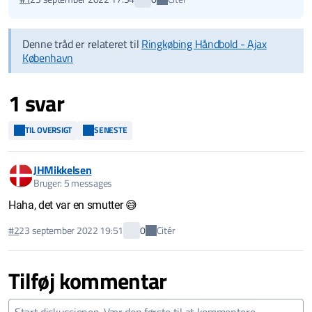
Denne tråd er relateret til
Ringkøbing Håndbold - Ajax
København
1 svar
TIL OVERSIGT
SENESTE
JHMikkelsen
Bruger: 5 messages
Haha, det var en smutter 😅
Citér
#2
23 september 2022 19:51
0
Tilføj kommentar