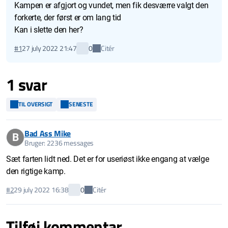
Kampen er afgjort og vundet, men fik desværre valgt den
forkerte, der først er om lang tid
Kan i slette den her?
Citér
#1
27 july 2022 21:47
0
1 svar
TIL OVERSIGT
SENESTE
Bad Ass Mike
B
Bruger: 2236 messages
Sæt farten lidt ned. Det er for useriøst ikke engang at vælge
den rigtige kamp.
Citér
#2
29 july 2022 16:38
0
Tilføj kommentar