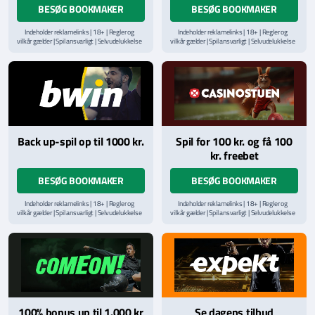
BESØG BOOKMAKER
BESØG BOOKMAKER
Indeholder reklamelinks | 18+ | Regler og
Indeholder reklamelinks | 18+ | Regler og
vilkår gælder | Spil ansvarligt | Selvudelukkelse
vilkår gælder | Spil ansvarligt | Selvudelukkelse
via
ROFUS.nu
| Kontakt Spillemyndighedens
via
ROFUS.nu
| Kontakt Spillemyndighedens
hjælpelinje på
StopSpillet.dk
hjælpelinje på
StopSpillet.dk
Læs vilkår og betingelser
her
Back up-spil op til 1000 kr.
Spil for 100 kr. og få 100
kr. freebet
BESØG BOOKMAKER
BESØG BOOKMAKER
Indeholder reklamelinks | 18+ | Regler og
Indeholder reklamelinks | 18+ | Regler og
vilkår gælder | Spil ansvarligt | Selvudelukkelse
vilkår gælder | Spil ansvarligt | Selvudelukkelse
via
ROFUS.nu
| Kontakt Spillemyndighedens
via
ROFUS.nu
| Kontakt Spillemyndighedens
hjælpelinje på
StopSpillet.dk
hjælpelinje på
StopSpillet.dk
Læs vilkår og betingelser
her
100% bonus up til 1.000 kr
Se dagens tilbud