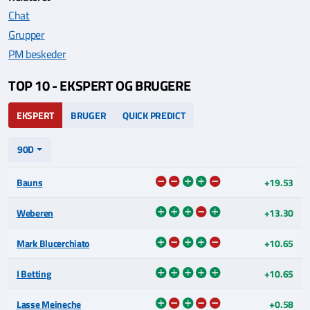
Chat
Grupper
PM beskeder
TOP 10 - EKSPERT OG BRUGERE
EKSPERT
BRUGER
QUICK PREDICT
90D
Bauns
+19.53
Weberen
+13.30
Mark Blucerchiato
+10.65
I Betting
+10.65
Lasse Meineche
+0.58