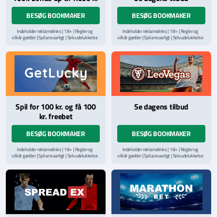
BESØG BOOKMAKER
BESØG BOOKMAKER
Indeholder reklamelinks | 18+ | Regler og
Indeholder reklamelinks | 18+ | Regler og
vilkår gælder | Spil ansvarligt | Selvudelukkelse
vilkår gælder | Spil ansvarligt | Selvudelukkelse
via
ROFUS.nu
| Kontakt Spillemyndighedens
via
ROFUS.nu
| Kontakt Spillemyndighedens
hjælpelinje på
StopSpillet.dk
hjælpelinje på
StopSpillet.dk
Læs vilkår og betingelser
her
Læs vilkår og betingelser
her
Spil for 100 kr. og få 100
Se dagens tilbud
kr. freebet
BESØG BOOKMAKER
BESØG BOOKMAKER
Indeholder reklamelinks | 18+ | Regler og
Indeholder reklamelinks | 18+ | Regler og
vilkår gælder | Spil ansvarligt | Selvudelukkelse
vilkår gælder | Spil ansvarligt | Selvudelukkelse
via
ROFUS.nu
| Kontakt Spillemyndighedens
via
ROFUS.nu
| Kontakt Spillemyndighedens
hjælpelinje på
StopSpillet.dk
hjælpelinje på
StopSpillet.dk
Læs vilkår og betingelser
her