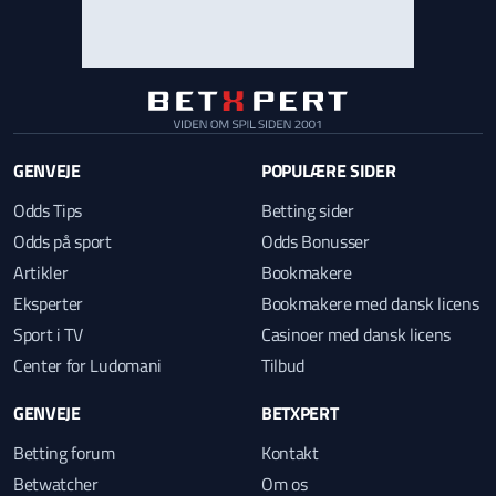
GENVEJE
POPULÆRE SIDER
Odds Tips
Betting sider
Odds på sport
Odds Bonusser
Artikler
Bookmakere
Eksperter
Bookmakere med dansk licens
Sport i TV
Casinoer med dansk licens
Center for Ludomani
Tilbud
GENVEJE
BETXPERT
Betting forum
Kontakt
Betwatcher
Om os