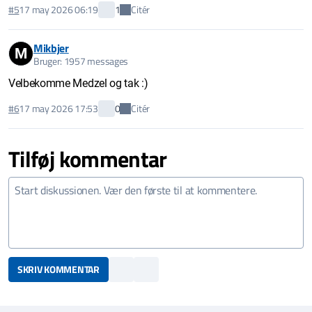
Citér
#5
17 may 2026 06:19
1
Mikbjer
M
Bruger: 1957 messages
Velbekomme Medzel og tak :)
Citér
#6
17 may 2026 17:53
0
Tilføj kommentar
SKRIV KOMMENTAR