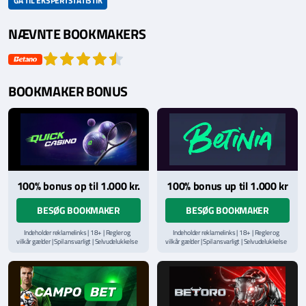
GÅ TIL EKSPERTSTATISTIK
NÆVNTE BOOKMAKERS
Bedømmelse: 4.4 ud af 5
Betano
BOOKMAKER BONUS
100% bonus op til 1.000 kr.
100% bonus up til 1.000 kr
BESØG BOOKMAKER
BESØG BOOKMAKER
Indeholder reklamelinks | 18+ | Regler og
Indeholder reklamelinks | 18+ | Regler og
vilkår gælder | Spil ansvarligt | Selvudelukkelse
vilkår gælder | Spil ansvarligt | Selvudelukkelse
via
ROFUS.nu
| Kontakt Spillemyndighedens
via
ROFUS.nu
| Kontakt Spillemyndighedens
hjælpelinje på
StopSpillet.dk
hjælpelinje på
StopSpillet.dk
Læs vilkår og betingelser
her
Læs vilkår og betingelser
her