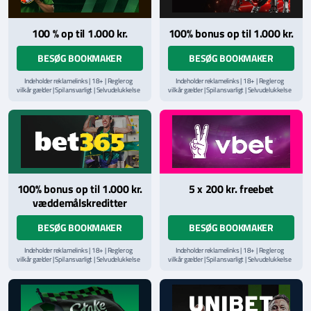
100 % op til 1.000 kr.
100% bonus op til 1.000 kr.
BESØG BOOKMAKER
BESØG BOOKMAKER
Indeholder reklamelinks | 18+ | Regler og
Indeholder reklamelinks | 18+ | Regler og
vilkår gælder | Spil ansvarligt | Selvudelukkelse
vilkår gælder | Spil ansvarligt | Selvudelukkelse
via
ROFUS.nu
| Kontakt Spillemyndighedens
via
ROFUS.nu
| Kontakt Spillemyndighedens
hjælpelinje på
StopSpillet.dk
hjælpelinje på
StopSpillet.dk
Læs vilkår og betingelser
her
Læs vilkår og betingelser
her
100% bonus op til 1.000 kr.
5 x 200 kr. freebet
væddemålskreditter
BESØG BOOKMAKER
BESØG BOOKMAKER
Indeholder reklamelinks | 18+ | Regler og
Indeholder reklamelinks | 18+ | Regler og
vilkår gælder | Spil ansvarligt | Selvudelukkelse
vilkår gælder | Spil ansvarligt | Selvudelukkelse
via
ROFUS.nu
| Kontakt Spillemyndighedens
via
ROFUS.nu
| Kontakt Spillemyndighedens
hjælpelinje på
StopSpillet.dk
hjælpelinje på
StopSpillet.dk
Læs vilkår og betingelser
her