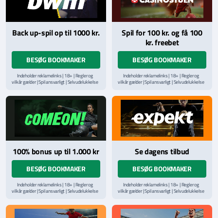
Back up-spil op til 1000 kr.
Spil for 100 kr. og få 100
kr. freebet
BESØG BOOKMAKER
BESØG BOOKMAKER
Indeholder reklamelinks | 18+ | Regler og
Indeholder reklamelinks | 18+ | Regler og
vilkår gælder | Spil ansvarligt | Selvudelukkelse
vilkår gælder | Spil ansvarligt | Selvudelukkelse
via
ROFUS.nu
| Kontakt Spillemyndighedens
via
ROFUS.nu
| Kontakt Spillemyndighedens
hjælpelinje på
StopSpillet.dk
hjælpelinje på
StopSpillet.dk
Læs vilkår og betingelser
her
100% bonus up til 1.000 kr
Se dagens tilbud
BESØG BOOKMAKER
BESØG BOOKMAKER
Indeholder reklamelinks | 18+ | Regler og
Indeholder reklamelinks | 18+ | Regler og
vilkår gælder | Spil ansvarligt | Selvudelukkelse
vilkår gælder | Spil ansvarligt | Selvudelukkelse
via
ROFUS.nu
| Kontakt Spillemyndighedens
via
ROFUS.nu
| Kontakt Spillemyndighedens
hjælpelinje på
StopSpillet.dk
hjælpelinje på
StopSpillet.dk
Læs vilkår og betingelser
her
Læs vilkår og betingelser
her