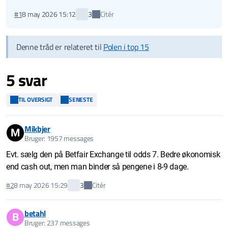
Citér
#1
8 may 2026 15:12
3
Denne tråd er relateret til
Polen i top 15
5 svar
TIL OVERSIGT
SENESTE
Mikbjer
M
Bruger: 1957 messages
Evt. sælg den på Betfair Exchange til odds 7. Bedre økonomisk
end cash out, men man binder så pengene i 8-9 dage.
Citér
#2
8 may 2026 15:29
3
betahl
B
Bruger: 237 messages