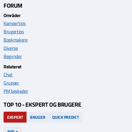
FORUM
Områder
Kampe/tips
Brugertips
Bookmakere
Diverse
Begynder
Relateret
Chat
Grupper
PM beskeder
TOP 10 - EKSPERT OG BRUGERE
EKSPERT
BRUGER
QUICK PREDICT
90D