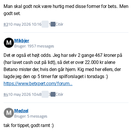
Man skal godt nok være hurtig med disse former for bets.. Men
godt set.
Citér
#3
10 may 2026 10:16
1
Mikbjer
M
Bruger: 1957 messages
Det er også et højt odds. Jeg har selv 2 gange 467 kroner på
(har lavet cash out på lidt), så det er over 22.000 kr alene
Betano mister der, hvis den går hjem. Kig med her ellers, der
lagde jeg den op 5 timer før spilforslaget i torsdags :)
https://www.betxpert.com/forum…
Citér
#4
10 may 2026 10:48
3
Medzel
M
Bruger: 5 messages
tak for tippet, godt ramt :)