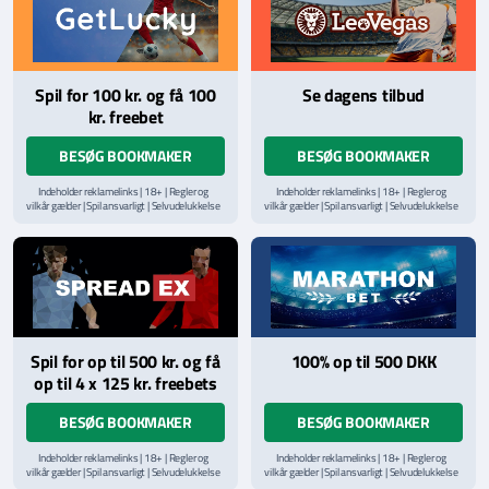
Spil for 100 kr. og få 100
Se dagens tilbud
kr. freebet
BESØG BOOKMAKER
BESØG BOOKMAKER
Indeholder reklamelinks | 18+ | Regler og
Indeholder reklamelinks | 18+ | Regler og
vilkår gælder | Spil ansvarligt | Selvudelukkelse
vilkår gælder | Spil ansvarligt | Selvudelukkelse
via
ROFUS.nu
| Kontakt Spillemyndighedens
via
ROFUS.nu
| Kontakt Spillemyndighedens
hjælpelinje på
StopSpillet.dk
hjælpelinje på
StopSpillet.dk
Læs vilkår og betingelser
her
Spil for op til 500 kr. og få
100% op til 500 DKK
op til 4 x 125 kr. freebets
BESØG BOOKMAKER
BESØG BOOKMAKER
Indeholder reklamelinks | 18+ | Regler og
Indeholder reklamelinks | 18+ | Regler og
vilkår gælder | Spil ansvarligt | Selvudelukkelse
vilkår gælder | Spil ansvarligt | Selvudelukkelse
via
ROFUS.nu
| Kontakt Spillemyndighedens
via
ROFUS.nu
| Kontakt Spillemyndighedens