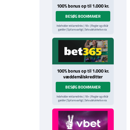
100% bonus op til 1.000 kr.
BESØG BOOKMAKER
Indeholder reklamelinks | 18+ | Regler og vilkår
gælder | Spil ansvarligt | Selvudelukkelse via
ROFUS.nu
| Kontakt Spillemyndighedens
hjælpelinje på
StopSpillet.dk
Læs vilkår og betingelser
her
100% bonus op til 1.000 kr.
væddemålskreditter
BESØG BOOKMAKER
Indeholder reklamelinks | 18+ | Regler og vilkår
gælder | Spil ansvarligt | Selvudelukkelse via
ROFUS.nu
| Kontakt Spillemyndighedens
hjælpelinje på
StopSpillet.dk