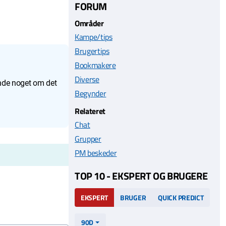
FORUM
Områder
Kampe/tips
Brugertips
Bookmakere
Diverse
Begynder
Relateret
Chat
Grupper
PM beskeder
TOP 10 - EKSPERT OG BRUGERE
EKSPERT
BRUGER
QUICK PREDICT
90D