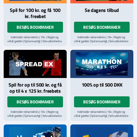
Spil for 100 kr. og få 100
Se dagens tilbud
kr. freebet
BESØG BOOKMAKER
BESØG BOOKMAKER
Indeholder reklamelinks | 18+ | Regler og
Indeholder reklamelinks | 18+ | Regler og
vilkår gælder | Spil ansvarligt | Selvudelukkelse
vilkår gælder | Spil ansvarligt | Selvudelukkelse
via
ROFUS.nu
| Kontakt Spillemyndighedens
via
ROFUS.nu
| Kontakt Spillemyndighedens
hjælpelinje på
StopSpillet.dk
hjælpelinje på
StopSpillet.dk
Læs vilkår og betingelser
her
Spil for op til 500 kr. og få
100% op til 500 DKK
op til 4 x 125 kr. freebets
BESØG BOOKMAKER
BESØG BOOKMAKER
Indeholder reklamelinks | 18+ | Regler og
Indeholder reklamelinks | 18+ | Regler og
vilkår gælder | Spil ansvarligt | Selvudelukkelse
vilkår gælder | Spil ansvarligt | Selvudelukkelse
via
ROFUS.nu
| Kontakt Spillemyndighedens
via
ROFUS.nu
| Kontakt Spillemyndighedens
hjælpelinje på
StopSpillet.dk
hjælpelinje på
StopSpillet.dk
Læs vilkår og betingelser
her