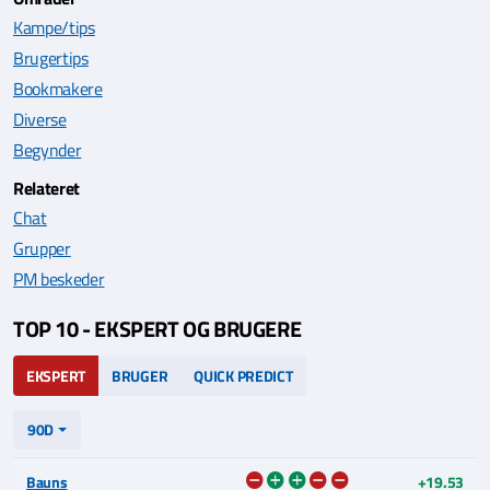
Kampe/tips
Brugertips
Bookmakere
Diverse
Begynder
Relateret
Chat
Grupper
PM beskeder
TOP 10 - EKSPERT OG BRUGERE
EKSPERT
BRUGER
QUICK PREDICT
90D
Bauns
+19.53