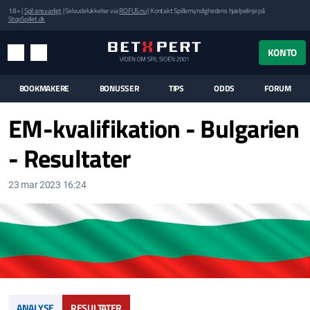
18+ |
Spil ansvarligt
| Selvudelukkelse via
ROFUS.nu
| Kontakt Spillemyndighedens hjælpelinje på
StopSpillet.dk
UK MENUEN
KONTO
MENU
SØG
BOOKMAKERE
BONUSSER
TIPS
ODDS
FORUM
EM-kvalifikation - Bulgarien
- Resultater
23 mar 2023 16:24
ANALYSE
RESULTATER