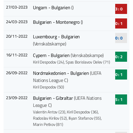
27/03-2023
Ungarn - Bulgarien
()
3 : 0
24/03-2023
Bulgarien - Montenegro
()
0 : 1
20/11-2022
Luxembourg - Bulgarien
0 : 0
(Venskabskampe)
16/11-2022
Cypern - Bulgarien
(Venskabskampe)
0 : 2
Kiril Despodov (24)
, Spas Borislavov Delev (71)
26/09-2022
Nordmakedonien - Bulgarien
(UEFA
0 : 1
Nations League C)
Kiril Despodov (50)
23/09-2022
Bulgarien - Gibraltar
(UEFA Nations
5 : 1
League C)
Valentin Antov (23)
, Kiril Despodov (36)
,
Radoslav Kirilov (52)
, Iliyan Stefanov (55)
,
Marin Petkov (81)