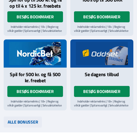
op til 4 x 125 kr. freebets
BESØG BOOKMAKER
BESØG BOOKMAKER
Indeholder reklamelinks | 18+ | Regler og
Indeholder reklamelinks | 18+ | Regler og
vilkår gælder | Spil ansvarligt | Selvudelukkelse
vilkår gælder | Spil ansvarligt | Selvudelukkelse
via
ROFUS.nu
| Kontakt Spillemyndighedens
via
ROFUS.nu
| Kontakt Spillemyndighedens
hjælpelinje på
StopSpillet.dk
hjælpelinje på
StopSpillet.dk
Læs vilkår og betingelser
her
Spil for 500 kr. og få 500
Se dagens tilbud
kr. freebet
BESØG BOOKMAKER
BESØG BOOKMAKER
Indeholder reklamelinks | 18+ | Regler og
Indeholder reklamelinks | 18+ | Regler og
vilkår gælder | Spil ansvarligt | Selvudelukkelse
vilkår gælder | Spil ansvarligt | Selvudelukkelse
via
ROFUS.nu
| Kontakt Spillemyndighedens
via
ROFUS.nu
| Kontakt Spillemyndighedens
hjælpelinje på
StopSpillet.dk
hjælpelinje på
StopSpillet.dk
Læs vilkår og betingelser
her
Læs vilkår og betingelser
her
ALLE BONUSSER