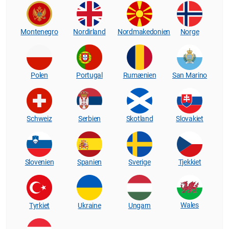
Montenegro
Nordirland
Nordmakedonien
Norge
Polen
Portugal
Rumænien
San Marino
Schweiz
Serbien
Skotland
Slovakiet
Slovenien
Spanien
Sverige
Tjekkiet
Wales
Tyrkiet
Ukraine
Ungarn