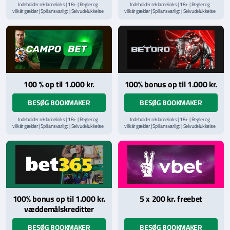
Indeholder reklamelinks | 18+ | Regler og
Indeholder reklamelinks | 18+ | Regler og
vilkår gælder | Spil ansvarligt | Selvudelukkelse
vilkår gælder | Spil ansvarligt | Selvudelukkelse
via
ROFUS.nu
| Kontakt Spillemyndighedens
via
ROFUS.nu
| Kontakt Spillemyndighedens
hjælpelinje på
StopSpillet.dk
hjælpelinje på
StopSpillet.dk
Læs vilkår og betingelser
her
Læs vilkår og betingelser
her
100 % op til 1.000 kr.
100% bonus op til 1.000 kr.
BESØG BOOKMAKER
BESØG BOOKMAKER
Indeholder reklamelinks | 18+ | Regler og
Indeholder reklamelinks | 18+ | Regler og
vilkår gælder | Spil ansvarligt | Selvudelukkelse
vilkår gælder | Spil ansvarligt | Selvudelukkelse
via
ROFUS.nu
| Kontakt Spillemyndighedens
via
ROFUS.nu
| Kontakt Spillemyndighedens
hjælpelinje på
StopSpillet.dk
hjælpelinje på
StopSpillet.dk
Læs vilkår og betingelser
her
Læs vilkår og betingelser
her
100% bonus op til 1.000 kr.
5 x 200 kr. freebet
væddemålskreditter
BESØG BOOKMAKER
BESØG BOOKMAKER