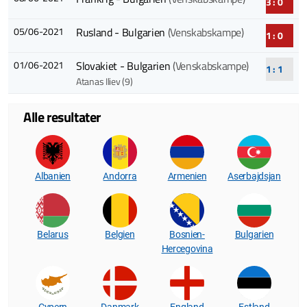
3 : 0
05/06-2021
Rusland - Bulgarien
(Venskabskampe)
1 : 0
01/06-2021
Slovakiet - Bulgarien
(Venskabskampe)
1 : 1
Atanas Iliev (9)
Alle resultater
Albanien
Andorra
Armenien
Aserbajdsjan
Belarus
Belgien
Bosnien-
Bulgarien
Hercegovina