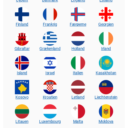
Cypern
Danmark
England
Estland
Finland
Frankrig
Færøerne
Georgien
Gibraltar
Grækenland
Holland
Irland
Island
Israel
Italien
Kasakhstan
Kosovo
Kroatien
Letland
Liechtenstein
Litauen
Luxembourg
Malta
Moldova