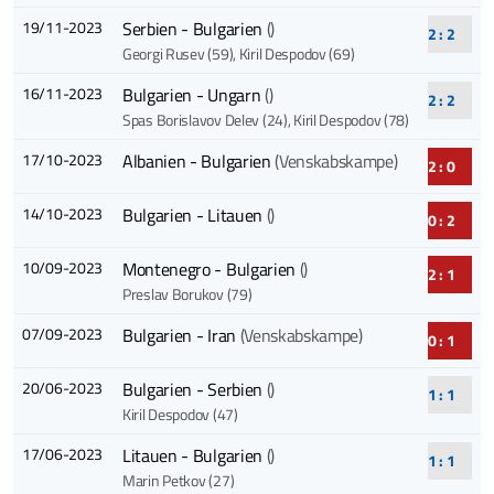
19/11-2023
Serbien - Bulgarien
()
2 : 2
Georgi Rusev (59)
, Kiril Despodov (69)
16/11-2023
Bulgarien - Ungarn
()
2 : 2
Spas Borislavov Delev (24)
, Kiril Despodov (78)
17/10-2023
Albanien - Bulgarien
(Venskabskampe)
2 : 0
14/10-2023
Bulgarien - Litauen
()
0 : 2
10/09-2023
Montenegro - Bulgarien
()
2 : 1
Preslav Borukov (79)
07/09-2023
Bulgarien - Iran
(Venskabskampe)
0 : 1
20/06-2023
Bulgarien - Serbien
()
1 : 1
Kiril Despodov (47)
17/06-2023
Litauen - Bulgarien
()
1 : 1
Marin Petkov (27)