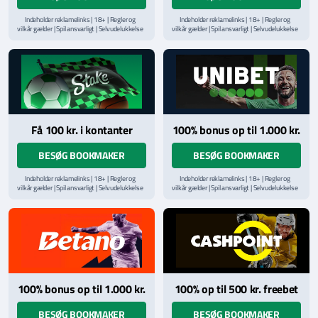
Indeholder reklamelinks | 18+ | Regler og
Indeholder reklamelinks | 18+ | Regler og
vilkår gælder | Spil ansvarligt | Selvudelukkelse
vilkår gælder | Spil ansvarligt | Selvudelukkelse
via
ROFUS.nu
| Kontakt Spillemyndighedens
via
ROFUS.nu
| Kontakt Spillemyndighedens
hjælpelinje på
StopSpillet.dk
hjælpelinje på
StopSpillet.dk
Læs vilkår og betingelser
her
Få 100 kr. i kontanter
100% bonus op til 1.000 kr.
BESØG BOOKMAKER
BESØG BOOKMAKER
Indeholder reklamelinks | 18+ | Regler og
Indeholder reklamelinks | 18+ | Regler og
vilkår gælder | Spil ansvarligt | Selvudelukkelse
vilkår gælder | Spil ansvarligt | Selvudelukkelse
via
ROFUS.nu
| Kontakt Spillemyndighedens
via
ROFUS.nu
| Kontakt Spillemyndighedens
hjælpelinje på
StopSpillet.dk
hjælpelinje på
StopSpillet.dk
Læs vilkår og betingelser
her
Læs vilkår og betingelser
her
100% bonus op til 1.000 kr.
100% op til 500 kr. freebet
BESØG BOOKMAKER
BESØG BOOKMAKER