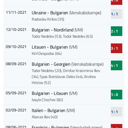
11/11-2021
Ukraine - Bulgarien
(Venskabskampe)
1 : 1
Radoslav Kirilov (35)
12/10-2021
Bulgarien - Nordirland
(VM)
2 : 1
Todor Nedelev (53)
, Todor Nedelev (63)
09/10-2021
Litauen - Bulgarien
(VM)
3 : 1
Kiril Despodov (64)
08/09-2021
Bulgarien - Georgien
(Venskabskampe)
4 : 1
Todor Nedelev (20)
, Dimitar Krasimirov Iliev
(34)
, Spas Borislavov Delev (44)
, Andrea
Hristov (52)
05/09-2021
Bulgarien - Litauen
(VM)
1 : 0
Ivaylo Chochev (82)
02/09-2021
Italien - Bulgarien
(VM)
1 : 1
Atanas Iliev (40)
08/06-2021
Frankrig - Bulgarien
(Venskabskampe)