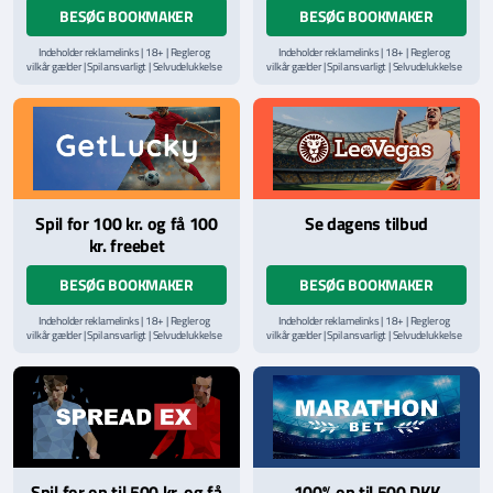
BESØG BOOKMAKER
BESØG BOOKMAKER
Indeholder reklamelinks | 18+ | Regler og
Indeholder reklamelinks | 18+ | Regler og
vilkår gælder | Spil ansvarligt | Selvudelukkelse
vilkår gælder | Spil ansvarligt | Selvudelukkelse
via
ROFUS.nu
| Kontakt Spillemyndighedens
via
ROFUS.nu
| Kontakt Spillemyndighedens
hjælpelinje på
StopSpillet.dk
hjælpelinje på
StopSpillet.dk
Læs vilkår og betingelser
her
Læs vilkår og betingelser
her
Spil for 100 kr. og få 100
Se dagens tilbud
kr. freebet
BESØG BOOKMAKER
BESØG BOOKMAKER
Indeholder reklamelinks | 18+ | Regler og
Indeholder reklamelinks | 18+ | Regler og
vilkår gælder | Spil ansvarligt | Selvudelukkelse
vilkår gælder | Spil ansvarligt | Selvudelukkelse
via
ROFUS.nu
| Kontakt Spillemyndighedens
via
ROFUS.nu
| Kontakt Spillemyndighedens
hjælpelinje på
StopSpillet.dk
hjælpelinje på
StopSpillet.dk
Læs vilkår og betingelser
her
Spil for op til 500 kr. og få
100% op til 500 DKK