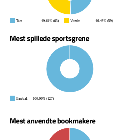
Tabt
49.61% (63)
Vundet
46.46% (59)
Mest spillede sportsgrene
Baseball
100.00% (127)
Mest anvendte bookmakere