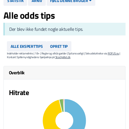
STATISTIK
ARKIV
FØLG DENNE BRUGER
Alle odds tips
Der blev ikke fundet nogle aktuelle tips.
ALLE EKSPERTTIPS
OPRET TIP
Indeholder reklamelinks | 18+ | Regler og vilkår gælder | Spil ansvarligt | Selvudelukkelse via
ROFUS.nu
|
Kontakt Spillemyndighedens hjælpelinje på
StopSpillet.dk
Overblik
Hitrate