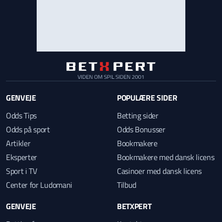
GENVEJE
POPULÆRE SIDER
Odds Tips
Betting sider
Odds på sport
Odds Bonusser
Artikler
Bookmakere
Eksperter
Bookmakere med dansk licens
Sport i TV
Casinoer med dansk licens
Center for Ludomani
Tilbud
GENVEJE
BETXPERT