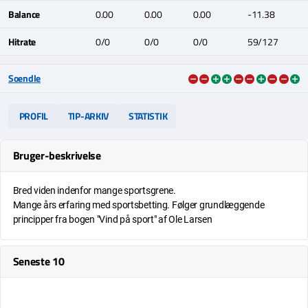
Balance
0.00
0.00
0.00
-11.38
Hitrate
0/0
0/0
0/0
59/127
Soendle
PROFIL
TIP-ARKIV
STATISTIK
Bruger-beskrivelse
Bred viden indenfor mange sportsgrene.
Mange års erfaring med sportsbetting. Følger grundlæggende
principper fra bogen "Vind på sport" af Ole Larsen
Seneste 10