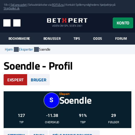
18+ |
Spil ansvarligt
| Selvudelukkelse via
ROFUS.nu
| Kontakt Spillemyndighedens hjælpelinje på
StopSpillet.dk
UK MENUEN
KONTO
MENU
SØG
BOOKMAKERE
BONUSSER
TIPS
ODDS
FORUM
Hjem
Eksperter
Soendle
Soendle - Profil
EKSPERT
BRUGER
Ekspert
Soendle
S
127
-11.38
91%
29
TIP
OVERSKUD
TBP
FØLGER