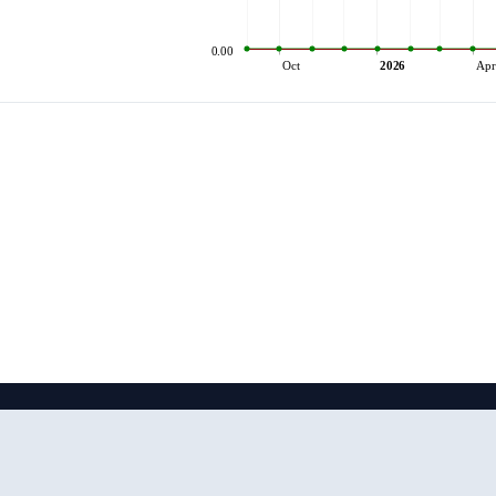
0.00
Oct
2026
Apr