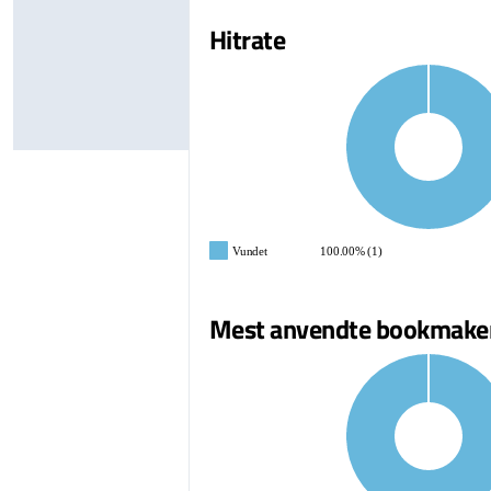
Hitrate
Vundet
100.00% (1)
Mest anvendte bookmake