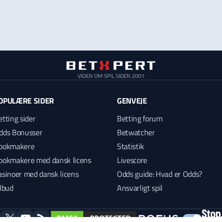
OPULÆRE SIDER
GENVEJE
etting sider
Betting forum
dds Bonusser
Betwatcher
ookmakere
Statistik
ookmakere med dansk licens
Livescore
asinoer med dansk licens
Odds guide: Hvad er Odds?
ilbud
Ansvarligt spil
book
twitter
youtube
RSS