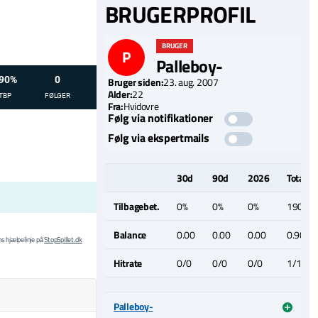
BRUGERPROFIL
BRUGER
P
Palleboy-
90%
0
Bruger siden:
23. aug. 2007
Alder:
22
TBP
FØLGER
Fra:
Hvidovre
Følg via notifikationer
Følg via ekspertmails
30d
90d
2026
Total
Tilbagebet.
0%
0%
0%
190%
Balance
0.00
0.00
0.00
0.90
s hjælpelinje på
StopSpillet.dk
Hitrate
0/0
0/0
0/0
1/1
Palleboy-