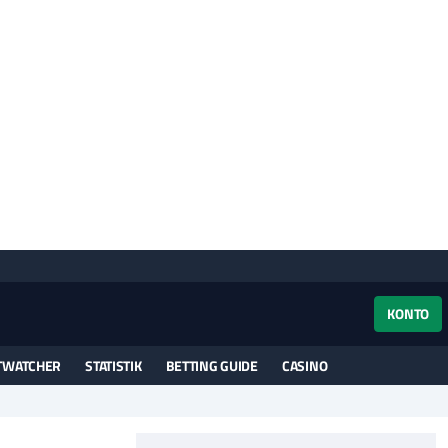
KONTO
TWATCHER
STATISTIK
BETTING GUIDE
CASINO