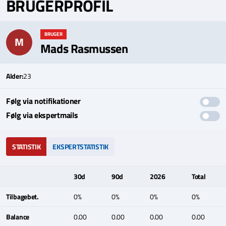
BRUGERPROFIL
BRUGER
M
Mads Rasmussen
Alder:
23
Følg via notifikationer
Følg via ekspertmails
STATISTIK
EKSPERTSTATISTIK
30d
90d
2026
Total
Tilbagebet.
0%
0%
0%
0%
Balance
0.00
0.00
0.00
0.00