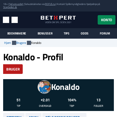
18+ |
Spil ansvarligt
| Selvudelukkelse via
ROFUS.nu
| Kontakt Spillemyndighedens hjælpelinje på
StopSpillet.dk
UK MENUEN
KONTO
MENU
SØG
BOOKMAKERE
BONUSSER
TIPS
ODDS
FORUM
Hjem
Brugere
Konaldo
Konaldo - Profil
BRUGER
Konaldo
51
+2.01
104%
13
TIP
OVERSKUD
TBP
FØLGER