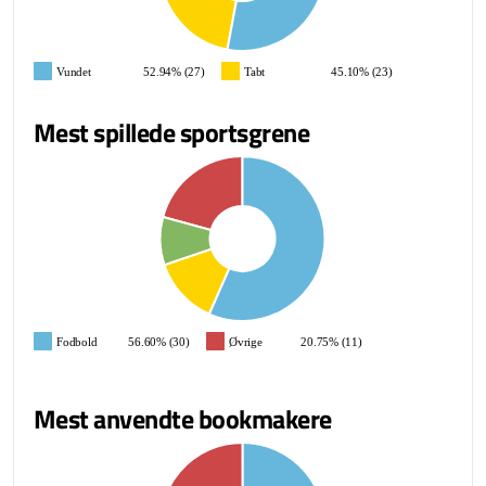
Vundet
52.94% (27)
Tabt
45.10% (23)
Mest spillede sportsgrene
Fodbold
56.60% (30)
Øvrige
20.75% (11)
Mest anvendte bookmakere