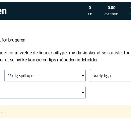
en
0
0.00
TIP
OVERSKUD
 for brugeren.
for at vælge de ligaer, spiltyper mv du ønsker at se statistik for. 
for at se hvilke kampe og tips måneden indeholder.
s.