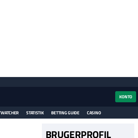
KONTO
TWATCHER
STATISTIK
BETTING GUIDE
CASINO
BRUGERPROFIL