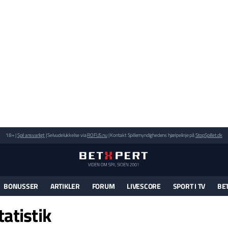
18+ |
Spil ansvarligt
| Selvudelukkelse via
ROFUS.nu
| Kontakt Spillemyndighedens hjælpelinje på
StopSpillet.dk
BONUSSER
ARTIKLER
FORUM
LIVESCORE
SPORT I TV
BE
atistik