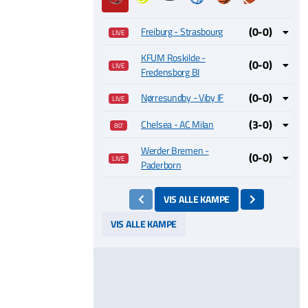
(0-0)
Freiburg - Strasbourg
LIVE
KFUM Roskilde -
(0-0)
LIVE
Fredensborg BI
(0-0)
Nørresundby - Viby IF
LIVE
(3-0)
Chelsea - AC Milan
80'
Werder Bremen -
(0-0)
LIVE
Paderborn
VIS ALLE KAMPE
VIS ALLE KAMPE