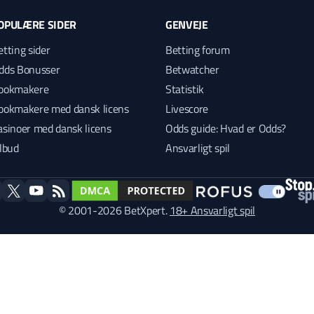
OPULÆRE SIDER
GENVEJE
etting sider
Betting forum
dds Bonusser
Betwatcher
ookmakere
Statistik
ookmakere med dansk licens
Livescore
asinoer med dansk licens
Odds guide: Hvad er Odds?
ilbud
Ansvarligt spil
book
twitter
youtube
RSS
© 2001-2026 BetXpert.
18+ Ansvarligt spil