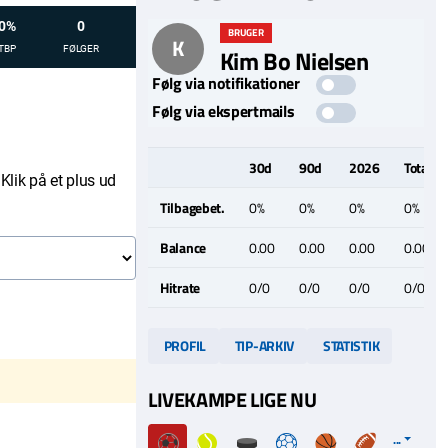
0%
0
BRUGER
K
Kim Bo Nielsen
TBP
FØLGER
Følg via notifikationer
Følg via ekspertmails
30d
90d
2026
Total
Klik på et plus ud
Tilbagebet.
0%
0%
0%
0%
Balance
0.00
0.00
0.00
0.00
Hitrate
0/0
0/0
0/0
0/0
PROFIL
TIP-ARKIV
STATISTIK
LIVEKAMPE LIGE NU
...