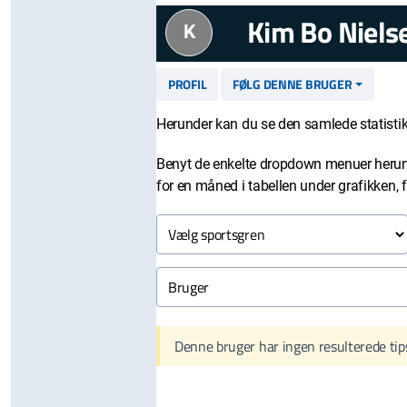
Kim Bo Niels
K
PROFIL
FØLG DENNE BRUGER
Herunder kan du se den samlede statistik
Benyt de enkelte dropdown menuer herunder 
for en måned i tabellen under grafikken, 
Denne bruger har ingen resulterede tip