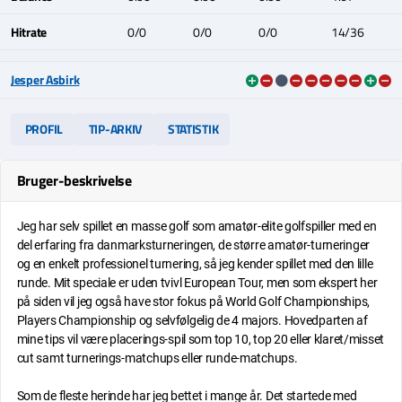
Hitrate
0/0
0/0
0/0
14/36
Jesper Asbirk
PROFIL
TIP-ARKIV
STATISTIK
Bruger-beskrivelse
Jeg har selv spillet en masse golf som amatør-elite golfspiller med en
del erfaring fra danmarksturneringen, de større amatør-turneringer
og en enkelt professionel turnering, så jeg kender spillet med den lille
runde. Mit speciale er uden tvivl European Tour, men som ekspert her
på siden vil jeg også have stor fokus på World Golf Championships,
Players Championship og selvfølgelig de 4 majors. Hovedparten af
mine tips vil være placerings-spil som top 10, top 20 eller klaret/misset
cut samt turnerings-matchups eller runde-matchups.
Som de fleste herinde har jeg bettet i mange år. Det startede med