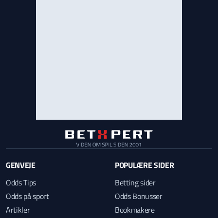
GENVEJE
POPULÆRE SIDER
Odds Tips
Betting sider
Odds på sport
Odds Bonusser
Artikler
Bookmakere