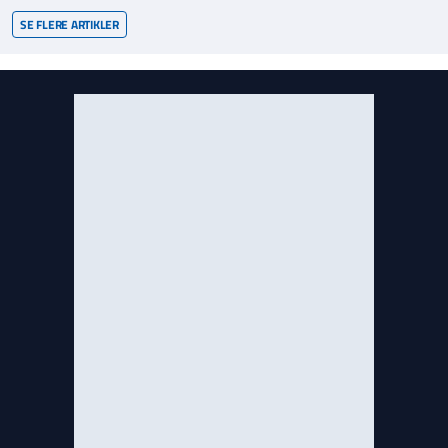
SE FLERE ARTIKLER