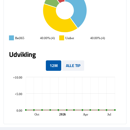
Bet365
40.00% (4)
Unibet
40.00% (4)
Udvikling
12M
ALLE TIP
+10.00
+5.00
0.00
Oct
2026
Apr
Jul