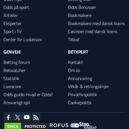
Odds på sport
Odds Bonusser
Artikler
Bookmakere
Eksperter
Bookmakere med dansk licens
Sport i TV
Casinoer med dansk licens
Center for Ludomani
Tilbud
GENVEJE
BETXPERT
Betting forum
Kontakt
Betwatcher
Om os
Statistik
Annoncering
Livescore
Vilkår & retningslinjer
Odds guide: Hvad er Odds?
Privatlivspolitik
Ansvarligt spil
Cookiepolitik
facebook
twitter
youtube
RSS