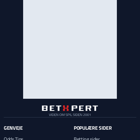
GENVEJE
POPULÆRE SIDER
Odds Tips
Betting sider