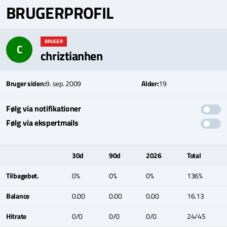
BRUGERPROFIL
BRUGER
C
chriztianhen
Bruger siden:
9. sep. 2009
Alder:
19
Følg via notifikationer
Følg via ekspertmails
30d
90d
2026
Total
Tilbagebet.
0%
0%
0%
136%
Balance
0.00
0.00
0.00
16.13
Hitrate
0/0
0/0
0/0
24/45