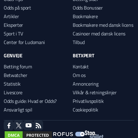
Odds på sport
Odds Bonusser
Artikler
Bookmakere
Eksperter
Bookmakere med dansk licens
Sport i TV
Casinoer med dansk licens
Center for Ludomani
Tilbud
GENVEJE
BETXPERT
Betting forum
Kontakt
Betwatcher
Om os
Statistik
Annoncering
Livescore
Vilkår & retningslinjer
Odds guide: Hvad er Odds?
Privatlivspolitik
Ansvarligt spil
Cookiepolitik
facebook
twitter
youtube
RSS