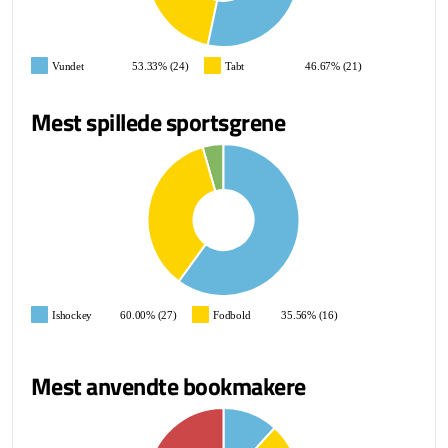
Vundet
53.33% (24)
Tabt
46.67% (21)
Mest spillede sportsgrene
Ishockey
60.00% (27)
Fodbold
35.56% (16)
Mest anvendte bookmakere