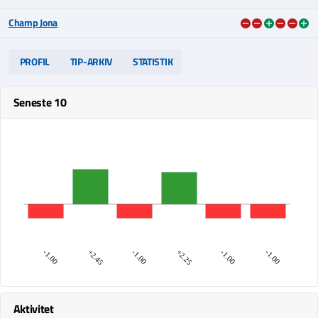
Champ Jona
PROFIL
TIP-ARKIV
STATISTIK
Seneste 10
-1.00
+2.45
-1.00
+2.25
-1.00
-1.00
Aktivitet