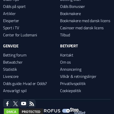
Odds på sport
Odds Bonusser
Artikler
Bookmakere
Eksperter
Bookmakere med dansk licens
Sport i TV
Casinoer med dansk licens
Center for Ludomani
Tilbud
GENVEJE
BETXPERT
Betting forum
Kontakt
Betwatcher
Om os
Statistik
Annoncering
Livescore
Vilkår & retningslinjer
Odds guide: Hvad er Odds?
Privatlivspolitik
Ansvarligt spil
Cookiepolitik
facebook
twitter
youtube
RSS