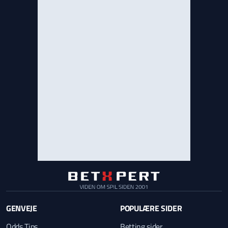
GENVEJE
POPULÆRE SIDER
Odds Tips
Betting sider