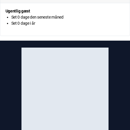
Ugentlig gæst
Set 0 dage den seneste måned
Set 0 dage i år