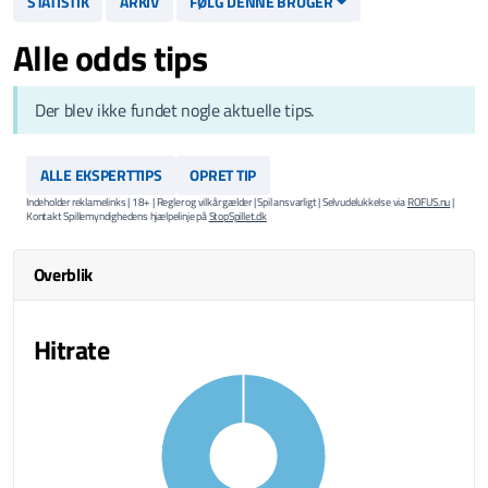
STATISTIK
ARKIV
FØLG DENNE BRUGER
Alle odds tips
Der blev ikke fundet nogle aktuelle tips.
ALLE EKSPERTTIPS
OPRET TIP
Indeholder reklamelinks | 18+ | Regler og vilkår gælder | Spil ansvarligt | Selvudelukkelse via
ROFUS.nu
|
Kontakt Spillemyndighedens hjælpelinje på
StopSpillet.dk
Overblik
Hitrate