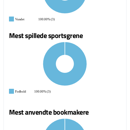
Vundet
100.00% (3)
Mest spillede sportsgrene
Fodbold
100.00% (3)
Mest anvendte bookmakere