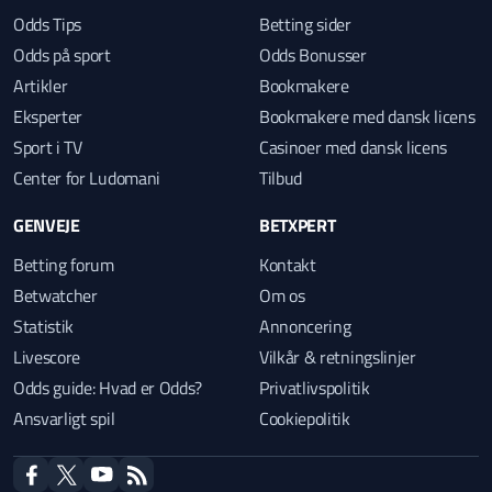
Odds Tips
Betting sider
Odds på sport
Odds Bonusser
Artikler
Bookmakere
Eksperter
Bookmakere med dansk licens
Sport i TV
Casinoer med dansk licens
Center for Ludomani
Tilbud
GENVEJE
BETXPERT
Betting forum
Kontakt
Betwatcher
Om os
Statistik
Annoncering
Livescore
Vilkår & retningslinjer
Odds guide: Hvad er Odds?
Privatlivspolitik
Ansvarligt spil
Cookiepolitik
facebook
twitter
youtube
RSS