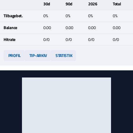
30d
90d
2026
Total
Tilbagebet.
0%
0%
0%
0%
Balance
0.00
0.00
0.00
0.00
Hitrate
0/0
0/0
0/0
0/0
PROFIL
TIP-ARKIV
STATISTIK