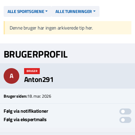
ALLE SPORTSGRENE
ALLE TURNERINGER
Denne bruger har ingen arkiverede tip her.
BRUGERPROFIL
BRUGER
A
Anton291
Bruger siden:
18. mar. 2026
Følg via notifikationer
Følg via ekspertmails