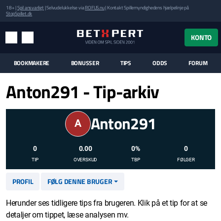
18+ |
Spil ansvarligt
| Selvudelukkelse via
ROFUS.nu
| Kontakt Spillemyndighedens hjælpelinje på
StopSpillet.dk
UK MENUEN
KONTO
MENU
SØG
BOOKMAKERE
BONUSSER
TIPS
ODDS
FORUM
Anton291 - Tip-arkiv
Anton291
A
0
0.00
0%
0
TIP
OVERSKUD
TBP
FØLGER
PROFIL
FØLG DENNE BRUGER
Herunder ses tidligere tips fra brugeren. Klik på et tip for at se
detaljer om tippet, læse analysen mv.