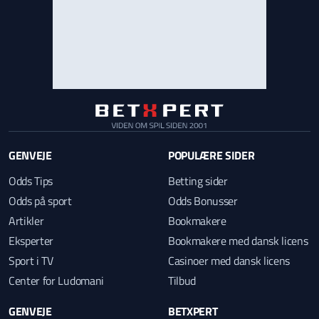
GENVEJE
POPULÆRE SIDER
Odds Tips
Betting sider
Odds på sport
Odds Bonusser
Artikler
Bookmakere
Eksperter
Bookmakere med dansk licens
Sport i TV
Casinoer med dansk licens
Center for Ludomani
Tilbud
GENVEJE
BETXPERT