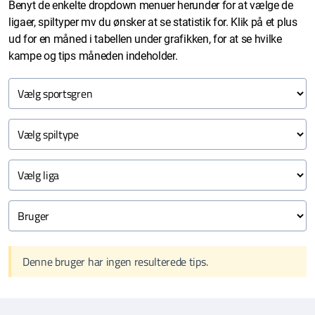
Benyt de enkelte dropdown menuer herunder for at vælge de
ligaer, spiltyper mv du ønsker at se statistik for. Klik på et plus
ud for en måned i tabellen under grafikken, for at se hvilke
kampe og tips måneden indeholder.
Denne bruger har ingen resulterede tips.