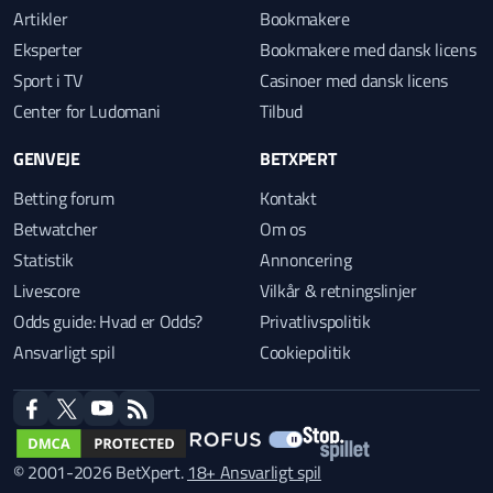
Artikler
Bookmakere
Eksperter
Bookmakere med dansk licens
Sport i TV
Casinoer med dansk licens
Center for Ludomani
Tilbud
GENVEJE
BETXPERT
Betting forum
Kontakt
Betwatcher
Om os
Statistik
Annoncering
Livescore
Vilkår & retningslinjer
Odds guide: Hvad er Odds?
Privatlivspolitik
Ansvarligt spil
Cookiepolitik
facebook
twitter
youtube
RSS
© 2001-2026 BetXpert.
18+ Ansvarligt spil