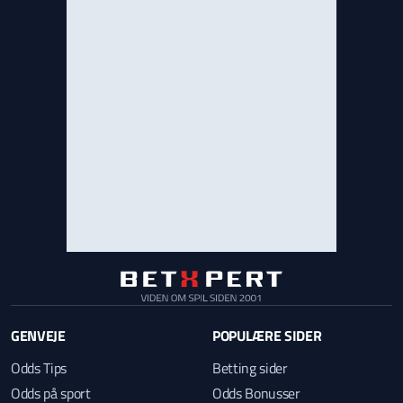
GENVEJE
POPULÆRE SIDER
Odds Tips
Betting sider
Odds på sport
Odds Bonusser