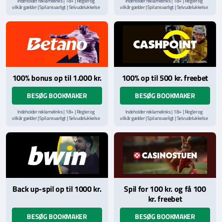
Indeholder reklamelinks | 18+ | Regler og
Indeholder reklamelinks | 18+ | Regler og
vilkår gælder | Spil ansvarligt | Selvudelukkelse
vilkår gælder | Spil ansvarligt | Selvudelukkelse
via
ROFUS.nu
| Kontakt Spillemyndighedens
via
ROFUS.nu
| Kontakt Spillemyndighedens
hjælpelinje på
StopSpillet.dk
hjælpelinje på
StopSpillet.dk
Læs vilkår og betingelser
her
Læs vilkår og betingelser
her
100% bonus op til 1.000 kr.
100% op til 500 kr. freebet
BESØG BOOKMAKER
BESØG BOOKMAKER
Indeholder reklamelinks | 18+ | Regler og
Indeholder reklamelinks | 18+ | Regler og
vilkår gælder | Spil ansvarligt | Selvudelukkelse
vilkår gælder | Spil ansvarligt | Selvudelukkelse
via
ROFUS.nu
| Kontakt Spillemyndighedens
via
ROFUS.nu
| Kontakt Spillemyndighedens
hjælpelinje på
StopSpillet.dk
hjælpelinje på
StopSpillet.dk
Læs vilkår og betingelser
her
Back up-spil op til 1000 kr.
Spil for 100 kr. og få 100
kr. freebet
BESØG BOOKMAKER
BESØG BOOKMAKER