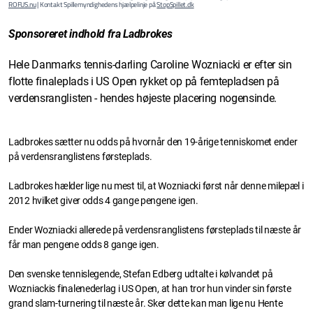
ROFUS.nu
| Kontakt Spillemyndighedens hjælpelinje på
StopSpillet.dk
Sponsoreret indhold fra Ladbrokes
Hele Danmarks tennis-darling Caroline Wozniacki er efter sin
flotte finaleplads i US Open rykket op på femtepladsen på
verdensranglisten - hendes højeste placering nogensinde.
Ladbrokes sætter nu odds på hvornår den 19-årige tenniskomet ender
på verdensranglistens førsteplads.
Ladbrokes hælder lige nu mest til, at Wozniacki først når denne milepæl i
2012 hvilket giver odds 4 gange pengene igen.
Ender Wozniacki allerede på verdensranglistens førsteplads til næste år
får man pengene odds 8 gange igen.
Den svenske tennislegende, Stefan Edberg udtalte i kølvandet på
Wozniackis finalenederlag i US Open, at han tror hun vinder sin første
grand slam-turnering til næste år. Sker dette kan man lige nu Hente