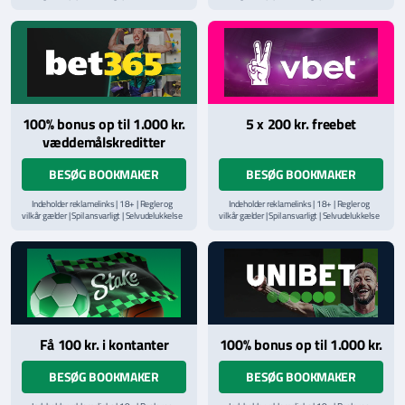
via
ROFUS.nu
| Kontakt Spillemyndighedens
via
ROFUS.nu
| Kontakt Spillemyndighedens
hjælpelinje på
StopSpillet.dk
hjælpelinje på
StopSpillet.dk
Læs vilkår og betingelser
her
Læs vilkår og betingelser
her
100% bonus op til 1.000 kr.
5 x 200 kr. freebet
væddemålskreditter
BESØG BOOKMAKER
BESØG BOOKMAKER
Indeholder reklamelinks | 18+ | Regler og
Indeholder reklamelinks | 18+ | Regler og
vilkår gælder | Spil ansvarligt | Selvudelukkelse
vilkår gælder | Spil ansvarligt | Selvudelukkelse
via
ROFUS.nu
| Kontakt Spillemyndighedens
via
ROFUS.nu
| Kontakt Spillemyndighedens
hjælpelinje på
StopSpillet.dk
hjælpelinje på
StopSpillet.dk
Læs vilkår og betingelser
her
Få 100 kr. i kontanter
100% bonus op til 1.000 kr.
BESØG BOOKMAKER
BESØG BOOKMAKER