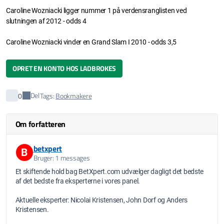
Caroline Wozniacki ligger nummer 1 på verdensranglisten ved
slutningen af 2012 - odds 4
Caroline Wozniacki vinder en Grand Slam I 2010 - odds 3,5
OPRET EN KONTO HOS LADBROKES
Del
0
Tags:
Bookmakere
Om forfatteren
betxpert
B
Bruger: 1 messages
Et skiftende hold bag BetXpert.com udvælger dagligt det bedste
af det bedste fra eksperterne i vores panel.
Aktuelle eksperter: Nicolai Kristensen, John Dorf og Anders
Kristensen.