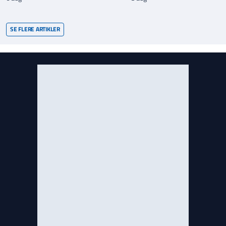
SE FLERE ARTIKLER