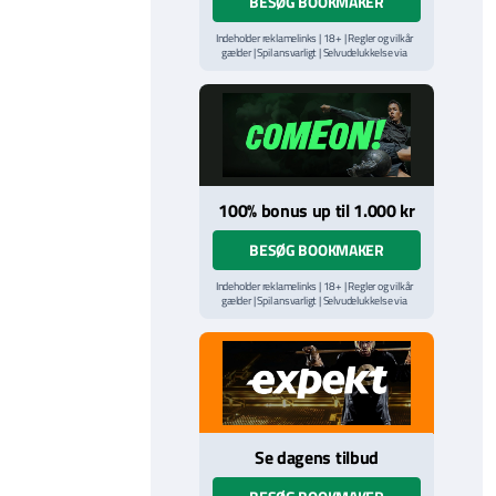
BESØG BOOKMAKER
Indeholder reklamelinks | 18+ | Regler og vilkår
gælder | Spil ansvarligt | Selvudelukkelse via
ROFUS.nu
| Kontakt Spillemyndighedens
hjælpelinje på
StopSpillet.dk
100% bonus up til 1.000 kr
BESØG BOOKMAKER
Indeholder reklamelinks | 18+ | Regler og vilkår
gælder | Spil ansvarligt | Selvudelukkelse via
ROFUS.nu
| Kontakt Spillemyndighedens
hjælpelinje på
StopSpillet.dk
Læs vilkår og betingelser
her
Se dagens tilbud