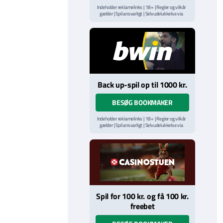
Indeholder reklamelinks | 18+ | Regler og vilkår
gælder | Spil ansvarligt | Selvudelukkelse via
ROFUS.nu
| Kontakt Spillemyndighedens
hjælpelinje på
StopSpillet.dk
Læs vilkår og betingelser
her
Back up-spil op til 1000 kr.
BESØG BOOKMAKER
Indeholder reklamelinks | 18+ | Regler og vilkår
gælder | Spil ansvarligt | Selvudelukkelse via
ROFUS.nu
| Kontakt Spillemyndighedens
hjælpelinje på
StopSpillet.dk
Læs vilkår og betingelser
her
Spil for 100 kr. og få 100 kr.
freebet