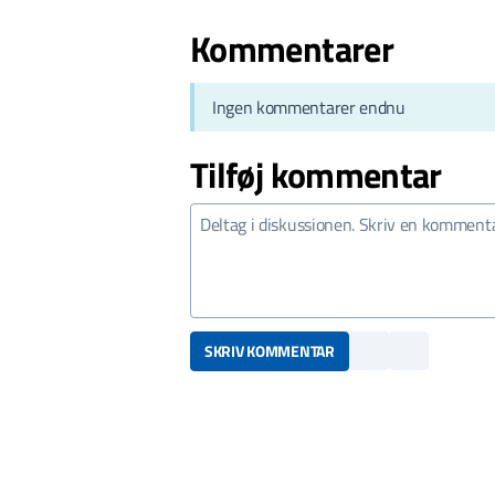
Kommentarer
Ingen kommentarer endnu
Tilføj kommentar
SKRIV KOMMENTAR