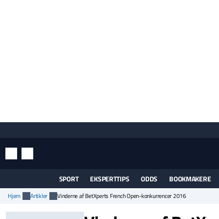
SØG
INDSTILLINGER
SPORT
EKSPERTTIPS
ODDS
BOOKMAKERE
Hjem
Artikler
Vinderne af BetXperts French Open-konkurrencer 2016