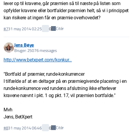
lever op til kravene, går præmien så til næste på listen som
opfylder kravene eller bortfalder præmien helt, så vi i princippet
kan risikere at ingen får en præmie overhovedet?
Citér
#7
31 may 2014 02:25
0
Jens Bøye
Bruger: 25076 messages
http://www.betxpert.com/konkur…
"Bortfald af præmier, runde-konkurrencer
I tilfælde af at en deltager på en præmiegivende placering i en
runde-konkurrence ved rundens afslutning ikke efterlever
kravene nævnt i pkt. 1 og pkt. 17, vil præmien bortfalde."
Mvh
Jens, BetXpert
Citér
#8
31 may 2014 06:46
0