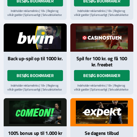
BESØG BOOKMAKER
BESØG BOOKMAKER
Indeholder reklamelinks | 18+ | Regler og
Indeholder reklamelinks | 18+ | Regler og
vilkår gælder | Spil ansvarligt | Selvudelukkelse
vilkår gælder | Spil ansvarligt | Selvudelukkelse
via
ROFUS.nu
| Kontakt Spillemyndighedens
via
ROFUS.nu
| Kontakt Spillemyndighedens
hjælpelinje på
StopSpillet.dk
hjælpelinje på
StopSpillet.dk
Læs vilkår og betingelser
her
Back up-spil op til 1000 kr.
Spil for 100 kr. og få 100
kr. freebet
BESØG BOOKMAKER
BESØG BOOKMAKER
Indeholder reklamelinks | 18+ | Regler og
Indeholder reklamelinks | 18+ | Regler og
vilkår gælder | Spil ansvarligt | Selvudelukkelse
vilkår gælder | Spil ansvarligt | Selvudelukkelse
via
ROFUS.nu
| Kontakt Spillemyndighedens
via
ROFUS.nu
| Kontakt Spillemyndighedens
hjælpelinje på
StopSpillet.dk
hjælpelinje på
StopSpillet.dk
Læs vilkår og betingelser
her
100% bonus up til 1.000 kr
Se dagens tilbud