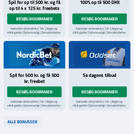
Spil for op til 500 kr. og få
100% op til 500 DKK
op til 4 x 125 kr. freebets
BESØG BOOKMAKER
BESØG BOOKMAKER
Indeholder reklamelinks | 18+ | Regler og
Indeholder reklamelinks | 18+ | Regler og
vilkår gælder | Spil ansvarligt | Selvudelukkelse
vilkår gælder | Spil ansvarligt | Selvudelukkelse
via
ROFUS.nu
| Kontakt Spillemyndighedens
via
ROFUS.nu
| Kontakt Spillemyndighedens
hjælpelinje på
StopSpillet.dk
hjælpelinje på
StopSpillet.dk
Læs vilkår og betingelser
her
Spil for 500 kr. og få 500
Se dagens tilbud
kr. freebet
BESØG BOOKMAKER
BESØG BOOKMAKER
Indeholder reklamelinks | 18+ | Regler og
Indeholder reklamelinks | 18+ | Regler og
vilkår gælder | Spil ansvarligt | Selvudelukkelse
vilkår gælder | Spil ansvarligt | Selvudelukkelse
via
ROFUS.nu
| Kontakt Spillemyndighedens
via
ROFUS.nu
| Kontakt Spillemyndighedens
hjælpelinje på
StopSpillet.dk
hjælpelinje på
StopSpillet.dk
Læs vilkår og betingelser
her
Læs vilkår og betingelser
her
ALLE BONUSSER