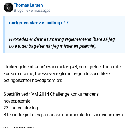
Thomas Larsen
Bruger: 676 messages
nortgreen skrev et indlæg i #7
Hvorledes er denne turnering reglementeret (bare så jeg
ikke tuder bagefter når jeg misser en præmie).
I forlængelse af Jens' svar i indlæg #8, som gælder for runde-
konkurrencerne, foreskriver reglerne følgende specifikke
betingelser for hovedpræmien:
Specifikt vedr. VM 2014 Challenge konkurrencens
hovedpræmie
23. Indregistrering
Bilen indregistreres på danske nummerplader i vinderens navn.