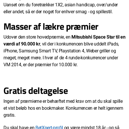
Uanset om du foretrækker 1X2, asian handicap, over/under
eller andet, så er der noget for enhver smag - og spillestil.
Masser af lækre præmier
Udover den store hovedpræmie, en
Mitsubishi Space Star til en
værdi af 90.000 kr
, vil der i konkurrencen blive uddelt iPads,
iPhone, Samsung Smart TV, Playstation 4, Weber griller og
meget, meget mere. I hver af de 4 runde-konkurrencer under
VM 2014, er der præmier for 10.000 kr.
Gratis deltagelse
Ingen af præmierne er behæftet med krav om at du skal spille
et vist beløb hos en bookmaker. Konkurrencen er helt igennem
gratis.
Du skal have en
BetXpert-profil
og være mindst 18 år - og så