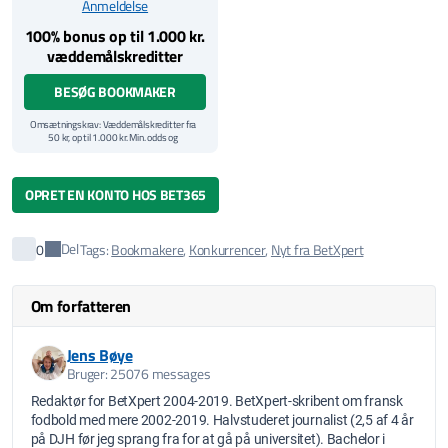
Anmeldelse
100% bonus op til 1.000 kr.
væddemålskreditter
BESØG BOOKMAKER
Omsætningskrav: Væddemålskreditter fra
50 kr, op til 1.000 kr. Min. odds og
væddemålsundtagelser gælder. Gevinster er
eksklusive indsats for væddemålskreditter.
Bonuskode: Benyt bonuskoden BETX1000
når du opretter en konto hos Bet365 for at
OPRET EN KONTO HOS BET365
opnå den bedste bonus Yderligere vilkår
Kun tilgængeligt for nye kunder.
Regler og vilkår: Vi henviser til
Bet365
Del
0
Tags:
Bookmakere
,
Konkurrencer
,
Nyt fra BetXpert
hjemmeside for samtlige gældende vilkår og
betingelser for denne bonus.
Om forfatteren
Jens Bøye
Bruger: 25076 messages
Redaktør for BetXpert 2004-2019. BetXpert-skribent om fransk
fodbold med mere 2002-2019. Halvstuderet journalist (2,5 af 4 år
på DJH før jeg sprang fra for at gå på universitet). Bachelor i