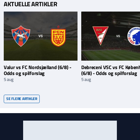
AKTUELLE ARTIKLER
Valur vs FC Nordsjælland (6/8) -
Debreceni VSC vs FC Køben
Odds og spilforslag
(6/8) - Odds og spilforslag
5 aug
5 aug
SE FLERE ARTIKLER