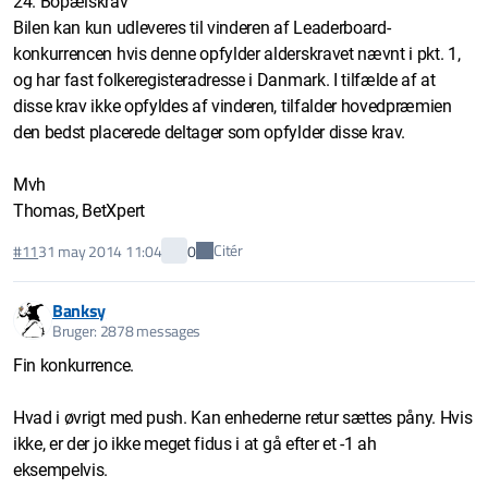
24. Bopælskrav
Bilen kan kun udleveres til vinderen af Leaderboard-
konkurrencen hvis denne opfylder alderskravet nævnt i pkt. 1,
og har fast folkeregisteradresse i Danmark. I tilfælde af at
disse krav ikke opfyldes af vinderen, tilfalder hovedpræmien
den bedst placerede deltager som opfylder disse krav.
Mvh
Thomas, BetXpert
Citér
#11
31 may 2014 11:04
0
Banksy
Bruger: 2878 messages
Fin konkurrence.
Hvad i øvrigt med push. Kan enhederne retur sættes påny. Hvis
ikke, er der jo ikke meget fidus i at gå efter et -1 ah
eksempelvis.