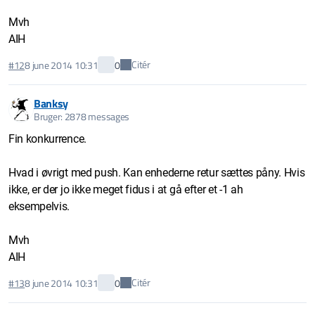
Mvh
AIH
Citér
#12
8 june 2014 10:31
0
Banksy
Bruger: 2878 messages
Fin konkurrence.
Hvad i øvrigt med push. Kan enhederne retur sættes påny. Hvis
ikke, er der jo ikke meget fidus i at gå efter et -1 ah
eksempelvis.
Mvh
AIH
Citér
#13
8 june 2014 10:31
0