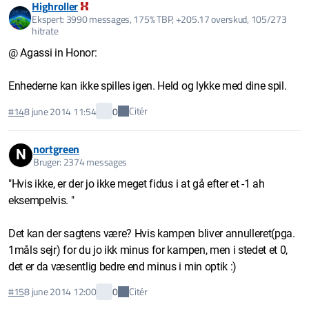
Highroller
Ekspert: 3990 messages, 175% TBP, +205.17 overskud, 105/273
hitrate
@ Agassi in Honor:
Enhederne kan ikke spilles igen. Held og lykke med dine spil.
Citér
#14
8 june 2014 11:54
0
nortgreen
N
Bruger: 2374 messages
"Hvis ikke, er der jo ikke meget fidus i at gå efter et -1 ah
eksempelvis. "
Det kan der sagtens være? Hvis kampen bliver annulleret(pga.
1måls sejr) for du jo ikk minus for kampen, men i stedet et 0,
det er da væsentlig bedre end minus i min optik :)
Citér
#15
8 june 2014 12:00
0