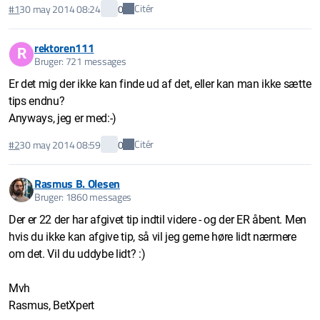
Citér
#1
30 may 2014 08:24
0
rektoren111
R
Bruger: 721 messages
Er det mig der ikke kan finde ud af det, eller kan man ikke sætte
tips endnu?
Anyways, jeg er med:-)
Citér
#2
30 may 2014 08:59
0
Rasmus B. Olesen
Bruger: 1860 messages
Der er 22 der har afgivet tip indtil videre - og der ER åbent. Men
hvis du ikke kan afgive tip, så vil jeg gerne høre lidt nærmere
om det. Vil du uddybe lidt? :)
Mvh
Rasmus, BetXpert