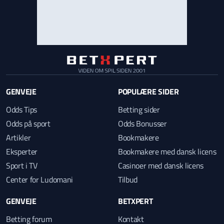
GENVEJE
POPULÆRE SIDER
Odds Tips
Betting sider
Odds på sport
Odds Bonusser
Artikler
Bookmakere
Eksperter
Bookmakere med dansk licens
Sport i TV
Casinoer med dansk licens
Center for Ludomani
Tilbud
GENVEJE
BETXPERT
Betting forum
Kontakt