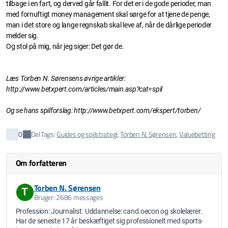
tilbage i en fart, og derved går fallit. For det er i de gode perioder, man
med fornuftigt money management skal sørge for at tjene de penge,
man i det store og lange regnskab skal leve af, når de dårlige perioder
melder sig.
Og stol på mig, når jeg siger: Det gør de.
Læs Torben N. Sørensens øvrige artikler:
http://www.betxpert.com/articles/main.asp?cat=spil
Og se hans spilforslag: http://www.betxpert.com/ekspert/torben/
Del
0
Tags:
Guides og spilstrategi
,
Torben N. Sørensen
,
Valuebetting
Om forfatteren
Torben N. Sørensen
T
Bruger: 2686 messages
Profession: Journalist. Uddannelse: cand.oecon og skolelærer.
Har de seneste 17 år beskæftiget sig professionelt med sports-