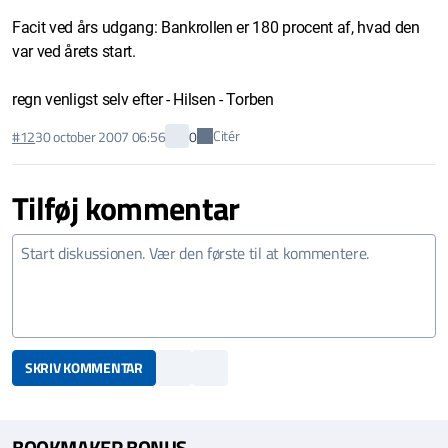
Facit ved års udgang: Bankrollen er 180 procent af, hvad den
var ved årets start.
regn venligst selv efter - Hilsen - Torben
Citér
#12
30 october 2007 06:56
0
Tilføj kommentar
SKRIV KOMMENTAR
BOOKMAKER BONUS