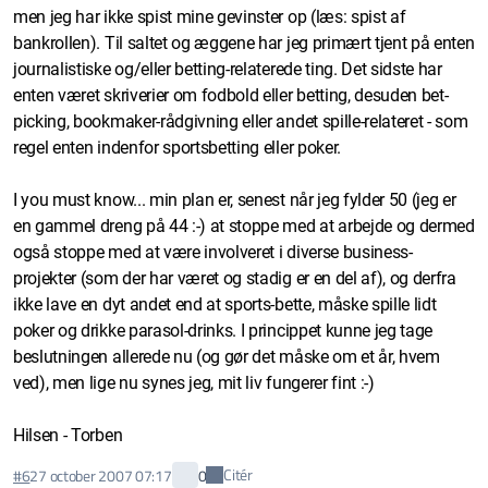
men jeg har ikke spist mine gevinster op (læs: spist af
bankrollen). Til saltet og æggene har jeg primært tjent på enten
journalistiske og/eller betting-relaterede ting. Det sidste har
enten været skriverier om fodbold eller betting, desuden bet-
picking, bookmaker-rådgivning eller andet spille-relateret - som
regel enten indenfor sportsbetting eller poker.
I you must know... min plan er, senest når jeg fylder 50 (jeg er
en gammel dreng på 44 :-) at stoppe med at arbejde og dermed
også stoppe med at være involveret i diverse business-
projekter (som der har været og stadig er en del af), og derfra
ikke lave en dyt andet end at sports-bette, måske spille lidt
poker og drikke parasol-drinks. I princippet kunne jeg tage
beslutningen allerede nu (og gør det måske om et år, hvem
ved), men lige nu synes jeg, mit liv fungerer fint :-)
Hilsen - Torben
Citér
#6
27 october 2007 07:17
0