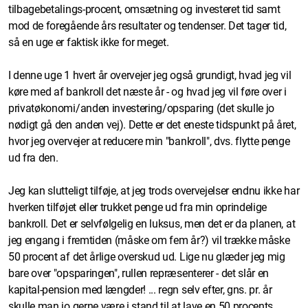
tilbagebetalings-procent, omsætning og investeret tid samt
mod de foregående års resultater og tendenser. Det tager tid,
så en uge er faktisk ikke for meget.
I denne uge 1 hvert år overvejer jeg også grundigt, hvad jeg vil
køre med af bankroll det næste år - og hvad jeg vil føre over i
privatøkonomi/anden investering/opsparing (det skulle jo
nødigt gå den anden vej). Dette er det eneste tidspunkt på året,
hvor jeg overvejer at reducere min "bankroll", dvs. flytte penge
ud fra den.
Jeg kan slutteligt tilføje, at jeg trods overvejelser endnu ikke har
hverken tilføjet eller trukket penge ud fra min oprindelige
bankroll. Det er selvfølgelig en luksus, men det er da planen, at
jeg engang i fremtiden (måske om fem år?) vil trække måske
50 procent af det årlige overskud ud. Lige nu glæder jeg mig
bare over "opsparingen", rullen repræsenterer - det slår en
kapital-pension med længder! ... regn selv efter, gns. pr. år
skulle man jo gerne være i stand til at lave en 50 procents