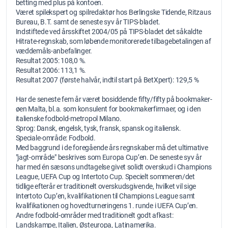
betting med plus på kontoen.
Været spilekspert og spilredaktør hos Berlingske Tidende, Ritzaus
Bureau, B.T. samt de seneste syv år TIPS-bladet.
Indstiftede ved årsskiftet 2004/05 på TIPS-bladet det såkaldte
Hitrate-regnskab, som løbende monitorerede tilbagebetalingen af
væddemåls-anbefalinger.
Resultat 2005: 108,0 %.
Resultat 2006: 113,1 %.
Resultat 2007 (første halvår, indtil start på BetXpert): 129,5 %
Har de seneste fem år været bosiddende fifty/fifty på bookmaker-
øen Malta, bl.a. som konsulent for bookmakerfirmaer, og i den
italienske fodbold-metropol Milano.
Sprog: Dansk, engelsk, tysk, fransk, spansk og italiensk.
Speciale-område: Fodbold.
Med baggrund i de foregående års regnskaber må det ultimative
"jagt-område" beskrives som Europa Cup’en. De seneste syv år
har med én sæsons undtagelse givet solidt overskud i Champions
League, UEFA Cup og Intertoto Cup. Specielt sommeren/det
tidlige efterår er traditionelt overskudsgivende, hvilket vil sige
Intertoto Cup’en, kvalifikationen til Champions League samt
kvalifikationen og hovedturneringens 1. runde i UEFA Cup’en.
Andre fodbold-områder med traditionelt godt afkast:
Landskampe, Italien, Østeuropa, Latinamerika.