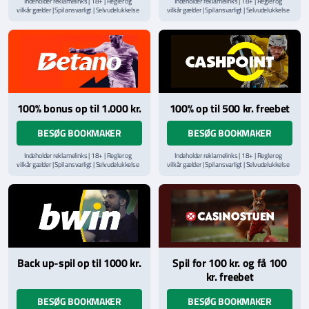
Indeholder reklamelinks | 18+ | Regler og
Indeholder reklamelinks | 18+ | Regler og
vilkår gælder | Spil ansvarligt | Selvudelukkelse
vilkår gælder | Spil ansvarligt | Selvudelukkelse
via
ROFUS.nu
| Kontakt Spillemyndighedens
via
ROFUS.nu
| Kontakt Spillemyndighedens
hjælpelinje på
StopSpillet.dk
hjælpelinje på
StopSpillet.dk
Læs vilkår og betingelser
her
Læs vilkår og betingelser
her
100% bonus op til 1.000 kr.
100% op til 500 kr. freebet
BESØG BOOKMAKER
BESØG BOOKMAKER
Indeholder reklamelinks | 18+ | Regler og
Indeholder reklamelinks | 18+ | Regler og
vilkår gælder | Spil ansvarligt | Selvudelukkelse
vilkår gælder | Spil ansvarligt | Selvudelukkelse
via
ROFUS.nu
| Kontakt Spillemyndighedens
via
ROFUS.nu
| Kontakt Spillemyndighedens
hjælpelinje på
StopSpillet.dk
hjælpelinje på
StopSpillet.dk
Læs vilkår og betingelser
her
Back up-spil op til 1000 kr.
Spil for 100 kr. og få 100
kr. freebet
BESØG BOOKMAKER
BESØG BOOKMAKER