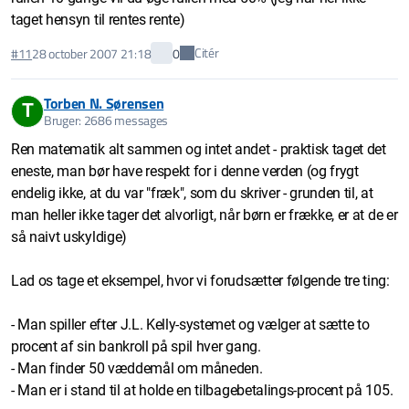
taget hensyn til rentes rente)
Citér
#11
28 october 2007 21:18
0
Torben N. Sørensen
T
Bruger: 2686 messages
Ren matematik alt sammen og intet andet - praktisk taget det
eneste, man bør have respekt for i denne verden (og frygt
endelig ikke, at du var "fræk", som du skriver - grunden til, at
man heller ikke tager det alvorligt, når børn er frække, er at de er
så naivt uskyldige)
Lad os tage et eksempel, hvor vi forudsætter følgende tre ting:
- Man spiller efter J.L. Kelly-systemet og vælger at sætte to
procent af sin bankroll på spil hver gang.
- Man finder 50 væddemål om måneden.
- Man er i stand til at holde en tilbagebetalings-procent på 105.