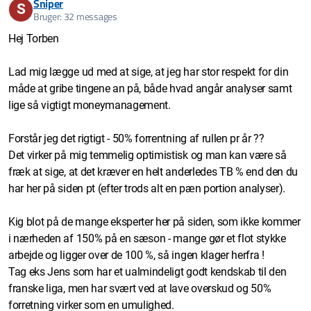
Sniper
S
Bruger: 32 messages
Hej Torben
Lad mig lægge ud med at sige, at jeg har stor respekt for din
måde at gribe tingene an på, både hvad angår analyser samt
lige så vigtigt moneymanagement.
Forstår jeg det rigtigt - 50% forrentning af rullen pr år ??
Det virker på mig temmelig optimistisk og man kan være så
fræk at sige, at det kræver en helt anderledes TB % end den du
har her på siden pt (efter trods alt en pæn portion analyser).
Kig blot på de mange eksperter her på siden, som ikke kommer
i nærheden af 150% på en sæson - mange gør et flot stykke
arbejde og ligger over de 100 %, så ingen klager herfra !
Tag eks Jens som har et ualmindeligt godt kendskab til den
franske liga, men har svært ved at lave overskud og 50%
forretning virker som en umulighed.