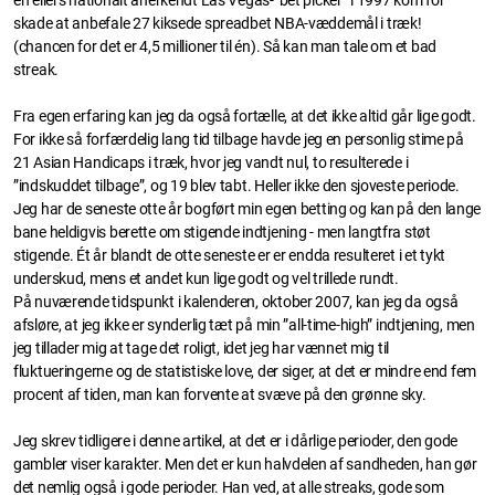
skade at anbefale 27 kiksede spreadbet NBA-væddemål i træk!
(chancen for det er 4,5 millioner til én). Så kan man tale om et bad
streak.
Fra egen erfaring kan jeg da også fortælle, at det ikke altid går lige godt.
For ikke så forfærdelig lang tid tilbage havde jeg en personlig stime på
21 Asian Handicaps i træk, hvor jeg vandt nul, to resulterede i
”indskuddet tilbage”, og 19 blev tabt. Heller ikke den sjoveste periode.
Jeg har de seneste otte år bogført min egen betting og kan på den lange
bane heldigvis berette om stigende indtjening - men langtfra støt
stigende. Ét år blandt de otte seneste er er endda resulteret i et tykt
underskud, mens et andet kun lige godt og vel trillede rundt.
På nuværende tidspunkt i kalenderen, oktober 2007, kan jeg da også
afsløre, at jeg ikke er synderlig tæt på min ”all-time-high” indtjening, men
jeg tillader mig at tage det roligt, idet jeg har vænnet mig til
fluktueringerne og de statistiske love, der siger, at det er mindre end fem
procent af tiden, man kan forvente at svæve på den grønne sky.
Jeg skrev tidligere i denne artikel, at det er i dårlige perioder, den gode
gambler viser karakter. Men det er kun halvdelen af sandheden, han gør
det nemlig også i gode perioder. Han ved, at alle streaks, gode som