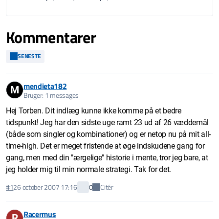
Kommentarer
SENESTE
mendieta182
M
Bruger: 1 messages
Hej Torben. Dit indlæg kunne ikke komme på et bedre
tidspunkt! Jeg har den sidste uge ramt 23 ud af 26 væddemål
(både som singler og kombinationer) og er netop nu på mit all-
time-high. Det er meget fristende at øge indskudene gang for
gang, men med din "ærgelige" historie i mente, tror jeg bare, at
jeg holder mig til min normale strategi. Tak for det.
Citér
#1
26 october 2007 17:16
0
Racermus
R