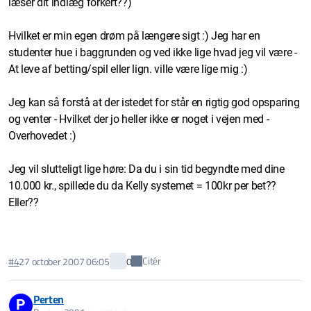
læser dit indlæg forkert??)
Hvilket er min egen drøm på længere sigt :) Jeg har en
studenter hue i baggrunden og ved ikke lige hvad jeg vil være -
At leve af betting/spil eller lign. ville være lige mig :)
Jeg kan så forstå at der istedet for står en rigtig god opsparing
og venter - Hvilket der jo heller ikke er noget i vejen med -
Overhovedet :)
Jeg vil slutteligt lige høre: Da du i sin tid begyndte med dine
10.000 kr., spillede du da Kelly systemet = 100kr per bet??
Eller??
Citér
#4
27 october 2007 06:05
0
Perten
P