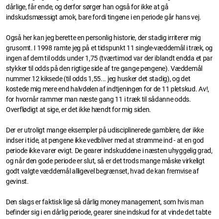
dårlige, får ende, og derfor sørger han også for ikke at gå
indskudsmæssigt amok, bare fordi tingene i en periode går hans vej.
Også her kan jeg berette en personlig historie, der stadig irriterer mig
grusomt. I 1998 ramte jeg på et tidspunkt 11 single-væddemål i træk, og
ingen af dem til odds under 1,75 (tværtimod var der iblandt endda et par
stykker til odds på den rigtige side af tre gange pengene). Væddemål
nummer 12 kiksede (til odds 1,55... jeg husker det stadig), og det
kostede mig mere end halvdelen af indtjeningen for de 11 pletskud. Av!,
for hvornår rammer man næste gang 11 i træk til sådanne odds.
Overflødigt at sige, er det ikke hændt for mig siden.
Der er utroligt mange eksempler på udisciplinerede gamblere, der ikke
indser i tide, at pengene ikke vedbliver med at strømme ind - at en god
periode ikke varer evigt. De gearer indskuddene i næsten uhyggelig grad,
og når den gode periode er slut, så er det trods mange måske virkeligt
godt valgte væddemål alligevel begrænset, hvad de kan fremvise af
gevinst.
Den slags er faktisk lige så dårlig money management, som hvis man
befinder sig i en dårlig periode, gearer sine indskud for at vinde det tabte