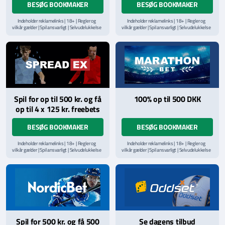
BESØG BOOKMAKER
BESØG BOOKMAKER
Indeholder reklamelinks | 18+ | Regler og
Indeholder reklamelinks | 18+ | Regler og
vilkår gælder | Spil ansvarligt | Selvudelukkelse
vilkår gælder | Spil ansvarligt | Selvudelukkelse
via
ROFUS.nu
| Kontakt Spillemyndighedens
via
ROFUS.nu
| Kontakt Spillemyndighedens
hjælpelinje på
StopSpillet.dk
hjælpelinje på
StopSpillet.dk
Læs vilkår og betingelser
her
Spil for op til 500 kr. og få
100% op til 500 DKK
op til 4 x 125 kr. freebets
BESØG BOOKMAKER
BESØG BOOKMAKER
Indeholder reklamelinks | 18+ | Regler og
Indeholder reklamelinks | 18+ | Regler og
vilkår gælder | Spil ansvarligt | Selvudelukkelse
vilkår gælder | Spil ansvarligt | Selvudelukkelse
via
ROFUS.nu
| Kontakt Spillemyndighedens
via
ROFUS.nu
| Kontakt Spillemyndighedens
hjælpelinje på
StopSpillet.dk
hjælpelinje på
StopSpillet.dk
Læs vilkår og betingelser
her
Spil for 500 kr. og få 500
Se dagens tilbud