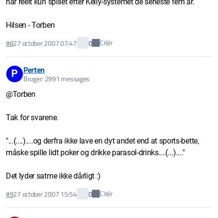
har reelt kun spillet efter Kelly-systemet de seneste fem år.
Hilsen - Torben
Citér
#8
27 october 2007 07:47
0
Perten
P
Bruger: 2991 messages
@Torben
Tak for svarene.
"...(....)....og derfra ikke lave en dyt andet end at sports-bette,
måske spille lidt poker og drikke parasol-drinks....(...)...."
Det lyder satme ikke dårligt :)
Citér
#9
27 october 2007 15:54
0