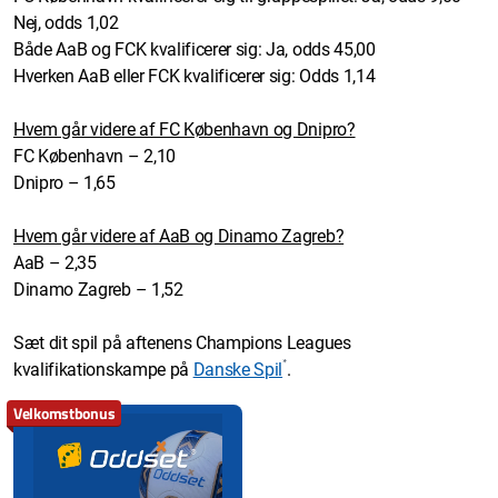
Nej, odds 1,02
Både AaB og FCK kvalificerer sig: Ja, odds 45,00
Hverken AaB eller FCK kvalificerer sig: Odds 1,14
Hvem går videre af FC København og Dnipro?
FC København – 2,10
Dnipro – 1,65
Hvem går videre af AaB og Dinamo Zagreb?
AaB – 2,35
Dinamo Zagreb – 1,52
Sæt dit spil på aftenens Champions Leagues
*
kvalifikationskampe på
Danske Spil
.
Velkomstbonus