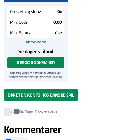
Omsætningskrav
0x
Min. Odds
0.00
Min. Bonus
0 kr
Anmeldelse
Se dagens tilbud
BESØG BOOKMAKER
Regler og vilkår: Vi henviser til
Danske Spil
hjemmeside for samtlige gældende vilkår og
betingelser for denne bonus.
OPRET EN KONTO HOS DANSKE SPIL
Del
0
Tags:
Bookmakere
Kommentarer