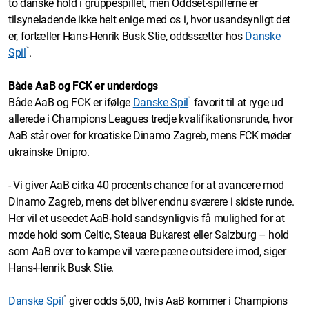
to danske hold i gruppespillet, men Oddset-spillerne er
tilsyneladende ikke helt enige med os i, hvor usandsynligt det
er, fortæller Hans-Henrik Busk Stie, oddssætter hos
Danske
*
Spil
.
Både AaB og FCK er underdogs
*
Både AaB og FCK er ifølge
Danske Spil
favorit til at ryge ud
allerede i Champions Leagues tredje kvalifikationsrunde, hvor
AaB står over for kroatiske Dinamo Zagreb, mens FCK møder
ukrainske Dnipro.
- Vi giver AaB cirka 40 procents chance for at avancere mod
Dinamo Zagreb, mens det bliver endnu sværere i sidste runde.
Her vil et useedet AaB-hold sandsynligvis få mulighed for at
møde hold som Celtic, Steaua Bukarest eller Salzburg – hold
som AaB over to kampe vil være pæne outsidere imod, siger
Hans-Henrik Busk Stie.
*
Danske Spil
giver odds 5,00, hvis AaB kommer i Champions