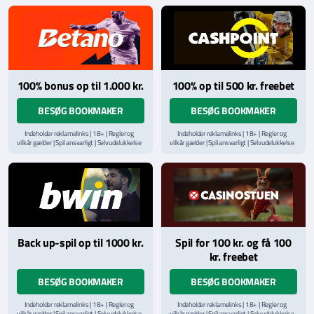
hjælpelinje på
StopSpillet.dk
hjælpelinje på
StopSpillet.dk
Læs vilkår og betingelser
her
Læs vilkår og betingelser
her
100% bonus op til 1.000 kr.
100% op til 500 kr. freebet
BESØG BOOKMAKER
BESØG BOOKMAKER
Indeholder reklamelinks | 18+ | Regler og
Indeholder reklamelinks | 18+ | Regler og
vilkår gælder | Spil ansvarligt | Selvudelukkelse
vilkår gælder | Spil ansvarligt | Selvudelukkelse
via
ROFUS.nu
| Kontakt Spillemyndighedens
via
ROFUS.nu
| Kontakt Spillemyndighedens
hjælpelinje på
StopSpillet.dk
hjælpelinje på
StopSpillet.dk
Læs vilkår og betingelser
her
Back up-spil op til 1000 kr.
Spil for 100 kr. og få 100
kr. freebet
BESØG BOOKMAKER
BESØG BOOKMAKER
Indeholder reklamelinks | 18+ | Regler og
Indeholder reklamelinks | 18+ | Regler og
vilkår gælder | Spil ansvarligt | Selvudelukkelse
vilkår gælder | Spil ansvarligt | Selvudelukkelse