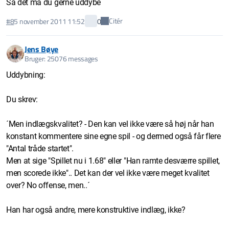
Så det må du gerne uddybe
Citér
#8
5 november 2011 11:52
0
Jens Bøye
Bruger: 25076 messages
Uddybning:
Du skrev:
´Men indlægskvalitet? - Den kan vel ikke være så høj når han
konstant kommentere sine egne spil - og dermed også får flere
"Antal tråde startet".
Men at sige "Spillet nu i 1.68" eller "Han ramte desværre spillet,
men scorede ikke".. Det kan der vel ikke være meget kvalitet
over? No offense, men..´
Han har også andre, mere konstruktive indlæg, ikke?