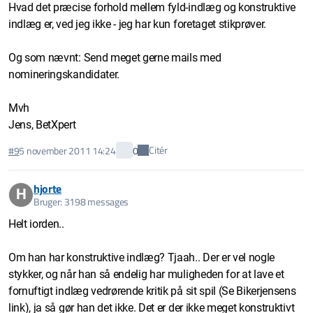
Hvad det præcise forhold mellem fyld-indlæg og konstruktive
indlæg er, ved jeg ikke - jeg har kun foretaget stikprøver.
Og som nævnt: Send meget gerne mails med
nomineringskandidater.
Mvh
Jens, BetXpert
Citér
#9
5 november 2011 14:24
0
hjorte
H
Bruger: 3198 messages
Helt iorden..
Om han har konstruktive indlæg? Tjaah.. Der er vel nogle
stykker, og når han så endelig har muligheden for at lave et
fornuftigt indlæg vedrørende kritik på sit spil (Se Bikerjensens
link), ja så gør han det ikke. Det er der ikke meget konstruktivt