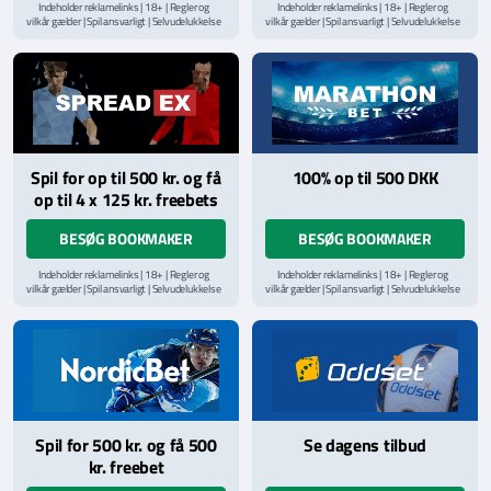
Indeholder reklamelinks | 18+ | Regler og
Indeholder reklamelinks | 18+ | Regler og
vilkår gælder | Spil ansvarligt | Selvudelukkelse
vilkår gælder | Spil ansvarligt | Selvudelukkelse
via
ROFUS.nu
| Kontakt Spillemyndighedens
via
ROFUS.nu
| Kontakt Spillemyndighedens
hjælpelinje på
StopSpillet.dk
hjælpelinje på
StopSpillet.dk
Læs vilkår og betingelser
her
Spil for op til 500 kr. og få
100% op til 500 DKK
op til 4 x 125 kr. freebets
BESØG BOOKMAKER
BESØG BOOKMAKER
Indeholder reklamelinks | 18+ | Regler og
Indeholder reklamelinks | 18+ | Regler og
vilkår gælder | Spil ansvarligt | Selvudelukkelse
vilkår gælder | Spil ansvarligt | Selvudelukkelse
via
ROFUS.nu
| Kontakt Spillemyndighedens
via
ROFUS.nu
| Kontakt Spillemyndighedens
hjælpelinje på
StopSpillet.dk
hjælpelinje på
StopSpillet.dk
Læs vilkår og betingelser
her
Spil for 500 kr. og få 500
Se dagens tilbud
kr. freebet