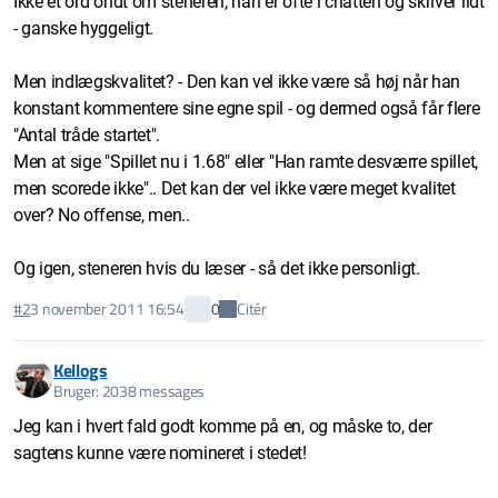
Ikke et ord ondt om steneren, han er ofte i chatten og skriver lidt
- ganske hyggeligt.
Men indlægskvalitet? - Den kan vel ikke være så høj når han
konstant kommentere sine egne spil - og dermed også får flere
"Antal tråde startet".
Men at sige "Spillet nu i 1.68" eller "Han ramte desværre spillet,
men scorede ikke".. Det kan der vel ikke være meget kvalitet
over? No offense, men..
Og igen, steneren hvis du læser - så det ikke personligt.
Citér
#2
3 november 2011 16:54
0
Kellogs
Bruger: 2038 messages
Jeg kan i hvert fald godt komme på en, og måske to, der
sagtens kunne være nomineret i stedet!