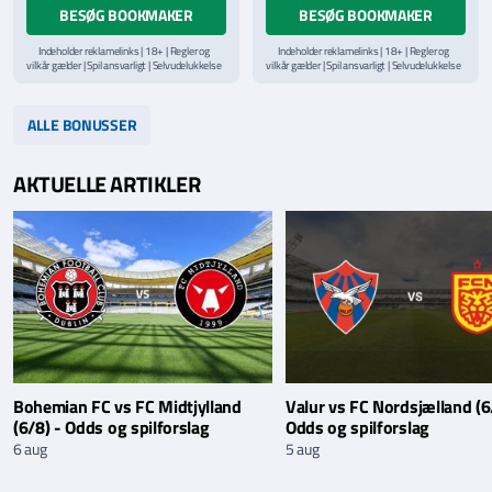
BESØG BOOKMAKER
BESØG BOOKMAKER
Indeholder reklamelinks | 18+ | Regler og
Indeholder reklamelinks | 18+ | Regler og
vilkår gælder | Spil ansvarligt | Selvudelukkelse
vilkår gælder | Spil ansvarligt | Selvudelukkelse
via
ROFUS.nu
| Kontakt Spillemyndighedens
via
ROFUS.nu
| Kontakt Spillemyndighedens
hjælpelinje på
StopSpillet.dk
hjælpelinje på
StopSpillet.dk
Læs vilkår og betingelser
her
Læs vilkår og betingelser
her
ALLE BONUSSER
AKTUELLE ARTIKLER
Bohemian FC vs FC Midtjylland
Valur vs FC Nordsjælland (6
(6/8) - Odds og spilforslag
Odds og spilforslag
6 aug
5 aug