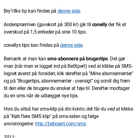
Bry18ks tip kan findes på
denne side
.
Andenpræmien (gavekort på 300 kr) gik til
conelly
der fik et
overskud på 1,5 enheder på sine 10 tips.
conellys tips kan findes på
denne side
.
Bemærk at man kan
sms-abonnere på brugertips
. Det gør
man (når man er logget ind på BetXpert) ved at klikke på SMS-
logoet øverst på forsiden; klik derefter på "Mine abonnementer"
og på "Brugertips, abonnementer - oversigt" og scroll dig frem
til den eller de brugere du ønsker at føje til. Derefter modtager
du en sms når de udlægger nye tips.
Hvis du altså har sms-klip på din konto; det får du ved at klikke
på "Køb flere SMS klip" på sms-siden og følge
anvisningerne:
http://betxpert.com/sms
2011: