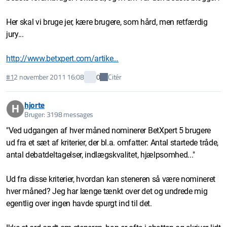
Her skal vi bruge jer, kære brugere, som hård, men retfærdig
jury...
http://www.betxpert.com/artike…
Citér
#1
2 november 2011 16:08
0
hjorte
H
Bruger: 3198 messages
"Ved udgangen af hver måned nominerer BetXpert 5 brugere
ud fra et sæt af kriterier, der bl.a. omfatter: Antal startede tråde,
antal debatdeltagelser, indlægskvalitet, hjælpsomhed..."
Ud fra disse kriterier, hvordan kan steneren så være nomineret
hver måned? Jeg har længe tænkt over det og undrede mig
egentlig over ingen havde spurgt ind til det.