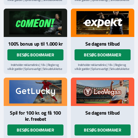
via
ROFUS.nu
| Kontakt Spillemyndighedens
via
ROFUS.nu
| Kontakt Spillemyndighedens
hjælpelinje på
StopSpillet.dk
hjælpelinje på
StopSpillet.dk
Læs vilkår og betingelser
her
100% bonus up til 1.000 kr
Se dagens tilbud
BESØG BOOKMAKER
BESØG BOOKMAKER
Indeholder reklamelinks | 18+ | Regler og
Indeholder reklamelinks | 18+ | Regler og
vilkår gælder | Spil ansvarligt | Selvudelukkelse
vilkår gælder | Spil ansvarligt | Selvudelukkelse
via
ROFUS.nu
| Kontakt Spillemyndighedens
via
ROFUS.nu
| Kontakt Spillemyndighedens
hjælpelinje på
StopSpillet.dk
hjælpelinje på
StopSpillet.dk
Læs vilkår og betingelser
her
Læs vilkår og betingelser
her
Spil for 100 kr. og få 100
Se dagens tilbud
kr. freebet
BESØG BOOKMAKER
BESØG BOOKMAKER