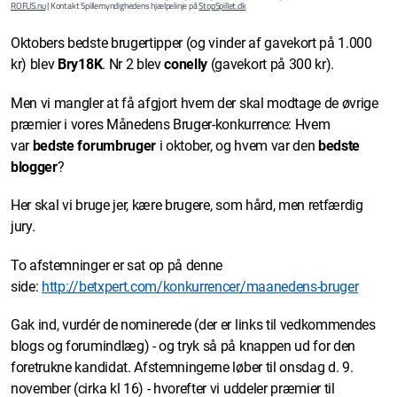
ROFUS.nu
| Kontakt Spillemyndighedens hjælpelinje på
StopSpillet.dk
Oktobers bedste brugertipper (og vinder af gavekort på 1.000
kr) blev
Bry18K
. Nr 2 blev
conelly
(gavekort på 300 kr).
Men vi mangler at få afgjort hvem der skal modtage de øvrige
præmier i vores Månedens Bruger-konkurrence: Hvem
var
bedste forumbruger
i oktober, og hvem var den
bedste
blogger
?
Her skal vi bruge jer, kære brugere, som hård, men retfærdig
jury.
To afstemninger er sat op på denne
side:
http://betxpert.com/konkurrencer/maanedens-bruger
Gak ind, vurdér de nominerede (der er links til vedkommendes
blogs og forumindlæg) - og tryk så på knappen ud for den
foretrukne kandidat. Afstemningerne løber til onsdag d. 9.
november (cirka kl 16) - hvorefter vi uddeler præmier til