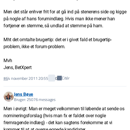
Men det står enhver frit for at gå ind på stenerens side og kigge
på nogle af hans forumindlæg. Hvis man ikke mener han
fortjener en stemme, så undlad at stemme på ham.
Mht det omtalte brugertip: det er i givet fald et brugertip-
problem, ikke et forum-problem.
Mvh
Jens, BetXpert
Citér
#6
4 november 2011 20:55
0
Jens Bøye
Bruger: 25076 messages
Men i øvrigt: Man er meget velkommen til løbende at sende os
nomineringsforslag (hvis man fx er faldet over nogle
fremragende indlæg) - det kan sagtens forekomme at vi
kommer til at at overse egnede kandidater.