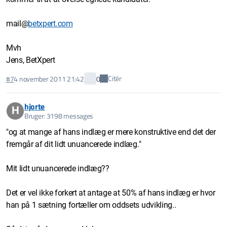
mail@
betxpert.com
Mvh
Jens, BetXpert
Citér
#7
4 november 2011 21:42
0
hjorte
H
Bruger: 3198 messages
"og at mange af hans indlæg er mere konstruktive end det der
fremgår af dit lidt unuancerede indlæg."
Mit lidt unuancerede indlæg??
Det er vel ikke forkert at antage at 50% af hans indlæg er hvor
han på 1 sætning fortæller om oddsets udvikling..