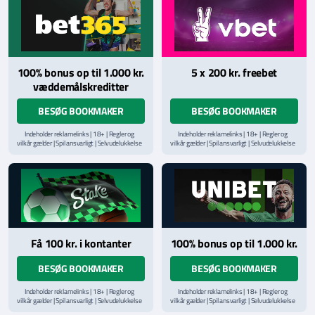
100% bonus op til 1.000 kr.
5 x 200 kr. freebet
væddemålskreditter
BESØG BOOKMAKER
BESØG BOOKMAKER
Indeholder reklamelinks | 18+ | Regler og
Indeholder reklamelinks | 18+ | Regler og
vilkår gælder | Spil ansvarligt | Selvudelukkelse
vilkår gælder | Spil ansvarligt | Selvudelukkelse
via
ROFUS.nu
| Kontakt Spillemyndighedens
via
ROFUS.nu
| Kontakt Spillemyndighedens
hjælpelinje på
StopSpillet.dk
hjælpelinje på
StopSpillet.dk
Læs vilkår og betingelser
her
Få 100 kr. i kontanter
100% bonus op til 1.000 kr.
BESØG BOOKMAKER
BESØG BOOKMAKER
Indeholder reklamelinks | 18+ | Regler og
Indeholder reklamelinks | 18+ | Regler og
vilkår gælder | Spil ansvarligt | Selvudelukkelse
vilkår gælder | Spil ansvarligt | Selvudelukkelse
via
ROFUS.nu
| Kontakt Spillemyndighedens
via
ROFUS.nu
| Kontakt Spillemyndighedens