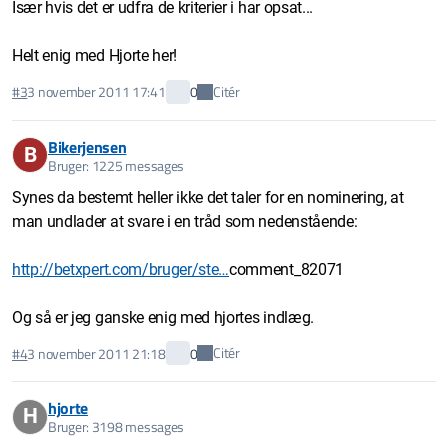
Især hvis det er udfra de kriterier i har opsat...
Helt enig med Hjorte her!
Citér
#3
3 november 2011 17:41
0
Bikerjensen
B
Bruger: 1225 messages
Synes da bestemt heller ikke det taler for en nominering, at
man undlader at svare i en tråd som nedenstående:
http://betxpert.com/bruger/ste…
comment_82071
Og så er jeg ganske enig med hjortes indlæg.
Citér
#4
3 november 2011 21:18
0
hjorte
H
Bruger: 3198 messages