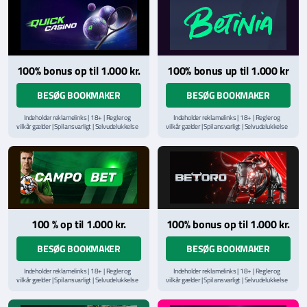
100% bonus op til 1.000 kr.
100% bonus up til 1.000 kr
BESØG BOOKMAKER
BESØG BOOKMAKER
Indeholder reklamelinks | 18+ | Regler og
Indeholder reklamelinks | 18+ | Regler og
vilkår gælder | Spil ansvarligt | Selvudelukkelse
vilkår gælder | Spil ansvarligt | Selvudelukkelse
via
ROFUS.nu
| Kontakt Spillemyndighedens
via
ROFUS.nu
| Kontakt Spillemyndighedens
hjælpelinje på
StopSpillet.dk
hjælpelinje på
StopSpillet.dk
Læs vilkår og betingelser
her
Læs vilkår og betingelser
her
100 % op til 1.000 kr.
100% bonus op til 1.000 kr.
BESØG BOOKMAKER
BESØG BOOKMAKER
Indeholder reklamelinks | 18+ | Regler og
Indeholder reklamelinks | 18+ | Regler og
vilkår gælder | Spil ansvarligt | Selvudelukkelse
vilkår gælder | Spil ansvarligt | Selvudelukkelse
via
ROFUS.nu
| Kontakt Spillemyndighedens
via
ROFUS.nu
| Kontakt Spillemyndighedens
hjælpelinje på
StopSpillet.dk
hjælpelinje på
StopSpillet.dk
Læs vilkår og betingelser
her
Læs vilkår og betingelser
her