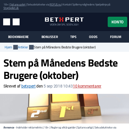
18+ |
Spil ansvarligt
| Selvudelukkelse via
ROFUS.nu
| Kontakt Spillemyndighedens hjælpelinje på
StopSpillet.dk
UK MENUEN
KONTO
MENU
SØG
BOOKMAKERE
BONUSSER
TIPS
ODDS
FORUM
Hjem
Artikler
Stem på Månedens Bedste Brugere (oktober)
Stem på Månedens Bedste
Brugere (oktober)
Skrevet af
betxpert
den
5 sep 2018 10:43
10
kommentarer
Annonce
- Indeholder reklamelinks | 18+ | Regler og vilkår gælder | Spil ansvarligt | Selvudelukkelse via