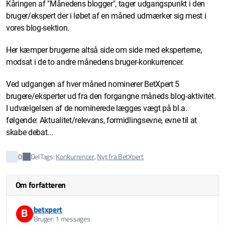
Kåringen af "Månedens blogger", tager udgangspunkt i den
bruger/ekspert der i løbet af en måned udmærker sig mest i
vores blog-sektion.
Her kæmper brugerne altså side om side med eksperterne,
modsat i de to andre månedens bruger-konkurrencer.
Ved udgangen af hver måned nominerer BetXpert 5
brugere/eksperter ud fra den forgangne måneds blog-aktivitet.
I udvælgelsen af de nominerede lægges vægt på bl.a.
følgende: Aktualitet/relevans, formidlingsevne, evne til at
skabe debat...
Del
0
Tags:
Konkurrencer
,
Nyt fra BetXpert
Om forfatteren
betxpert
B
Bruger: 1 messages