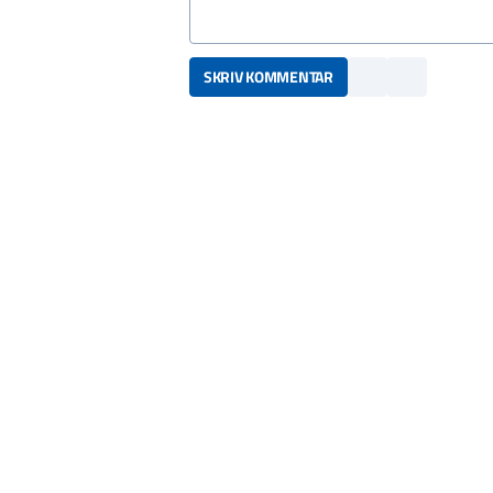
SKRIV KOMMENTAR