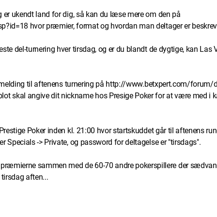
g er ukendt land for dig, så kan du læse mere om den på
sp?id=18 hvor præmier, format og hvordan man deltager er beskrev
ste del-turnering hver tirsdag, og er du blandt de dygtige, kan Las 
ilmelding til aftenens turnering på http://www.betxpert.com/forum/
t skal angive dit nickname hos Presige Poker for at være med i
Prestige Poker inden kl. 21:00 hvor startskuddet går til aftenens ru
r Specials -> Private, og password for deltagelse er "tirsdags".
præmierne sammen med de 60-70 andre pokerspillere der sædvanli
tirsdag aften...