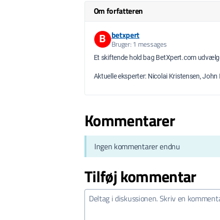
Om forfatteren
betxpert
B
Bruger: 1 messages
Et skiftende hold bag BetXpert.com udvælger
Aktuelle eksperter: Nicolai Kristensen, John
Kommentarer
Ingen kommentarer endnu
Tilføj kommentar