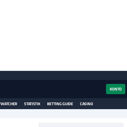
KONTO
TWATCHER
STATISTIK
BETTING GUIDE
CASINO