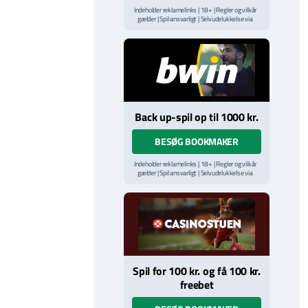
Indeholder reklamelinks | 18+ | Regler og vilkår
gælder | Spil ansvarligt | Selvudelukkelse via
ROFUS.nu
| Kontakt Spillemyndighedens
hjælpelinje på
StopSpillet.dk
Læs vilkår og betingelser
her
Back up-spil op til 1000 kr.
BESØG BOOKMAKER
Indeholder reklamelinks | 18+ | Regler og vilkår
gælder | Spil ansvarligt | Selvudelukkelse via
ROFUS.nu
| Kontakt Spillemyndighedens
hjælpelinje på
StopSpillet.dk
Læs vilkår og betingelser
her
Spil for 100 kr. og få 100 kr.
freebet