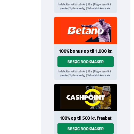
Indeholder reklamelinks | 18+ | Regler og vilkår
gælder | Spil ansvarligt | Selvudelukkelse via
ROFUS.nu
| Kontakt Spillemyndighedens
hjælpelinje på
StopSpillet.dk
Læs vilkår og betingelser
her
100% bonus op til 1.000 kr.
BESØG BOOKMAKER
Indeholder reklamelinks | 18+ | Regler og vilkår
gælder | Spil ansvarligt | Selvudelukkelse via
ROFUS.nu
| Kontakt Spillemyndighedens
hjælpelinje på
StopSpillet.dk
100% op til 500 kr. freebet
BESØG BOOKMAKER