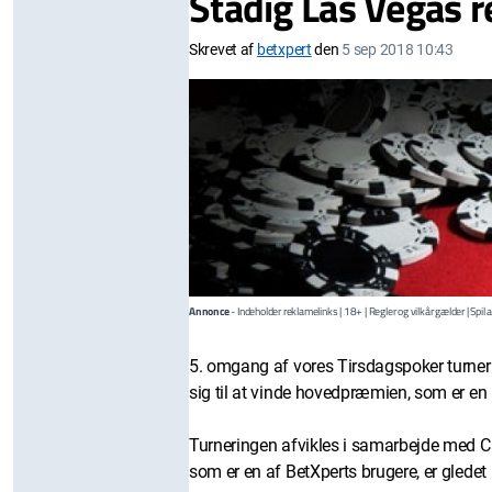
Stadig Las Vegas re
Skrevet af
betxpert
den
5 sep 2018 10:43
Annonce
- Indeholder reklamelinks | 18+ | Regler og vilkår gælder | Spil 
5. omgang af vores Tirsdagspoker turnerin
sig til at vinde hovedpræmien, som er en re
Turneringen afvikles i samarbejde med Ca
som er en af BetXperts brugere, er gledet