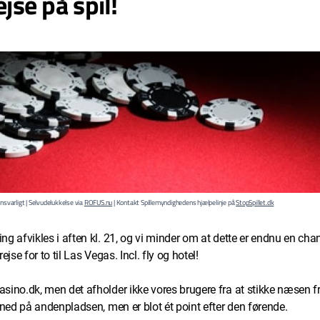
jse på spil!
ansvarligt | Selvudelukkelse via
ROFUS.nu
| Kontakt Spillemyndighedens hjælpelinje på
StopSpillet.dk
g afvikles i aften kl. 21, og vi minder om at dette er endnu en chanc
jse for to til Las Vegas. Incl. fly og hotel!
sino.dk, men det afholder ikke vores brugere fra at stikke næsen f
 ned på andenpladsen, men er blot ét point efter den førende.