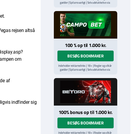
gælder | Spil ansvarligt | Selvudelukkelse via
ROFUS.nu
| Kontakt Spillemyndighedens
hjælpelinje på
StopSpillet.dk
Læs vilkår og betingelser
her
et.
Vegas rejsen altså
100 % op til 1.000 kr.
display.asp?
BESØG BOOKMAKER
 kampen om
Indeholder reklamelinks | 18+ | Regler og vilkår
gælder | Spil ansvarligt | Selvudelukkelse via
ROFUS.nu
| Kontakt Spillemyndighedens
hjælpelinje på
StopSpillet.dk
nde af
Læs vilkår og betingelser
her
gvis indfinder sig
100% bonus op til 1.000 kr.
BESØG BOOKMAKER
Indeholder reklamelinks | 18+ | Regler og vilkår