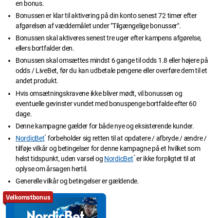
en bonus.
Bonussen er klar til aktivering på din konto senest 72 timer efter
afgørelsen af væddemålet under "Tilgængelige bonusser".
Bonussen skal aktiveres senest tre uger efter kampens afgørelse,
ellers bortfalder den.
Bonussen skal omsættes mindst 6 gange til odds 1.8 eller højere på
odds / LiveBet, før du kan udbetale pengene eller overføre dem til et
andet produkt.
Hvis omsætningskravene ikke bliver mødt, vil bonussen og
eventuelle gevinster vundet med bonuspenge bortfalde efter 60
dage.
Denne kampagne gælder for både nye og eksisterende kunder.
*
NordicBet
forbeholder sig retten til at opdatere / afbryde / ændre /
tilføje vilkår og betingelser for denne kampagne på et hvilket som
*
helst tidspunkt, uden varsel og
NordicBet
er ikke forpligtet til at
oplyse om årsagen hertil.
Generelle vilkår og betingelser er gældende.
Velkomstbonus