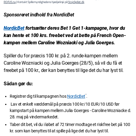
ROFUS.nu
| Kontakt Spillemyndighedens hjælpelinje på
StopSpillet.dk
Sponsoreret indhold fra NordicBet
NordicBet
fortsætter deres Bet 1 Get 1-kampagne, hvor du
kan hente et 100 krs. freebet
ved at bette på
French Open-
kampen mellem Caroline Wozniacki og Julia Goerges.
Spiller du for præcis 100 kr. på 2. runde-kampen mellem
Caroline Wozniacki og Julia Goerges (28/5), så vil du få et
freebet på 100 kr., der kan benyttes til lige det du har lyst til.
Sådan gør du:
*
Registrer dig til kampagnen hos
NordicBet
.
Lav et enkelt væddemål på præcis 100 kr/10 EUR/10 USD før
kampstart på kampen mellem Julia Goerges - Caroline Wozniacke d.
28. maj på vindermarkedet.
Taber dit bet, vil du i løbet af 72 timer modtage et riskfree bet på 100
kr. som kan benyttes til at spille på lige det du har lyst til.