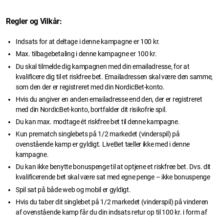
Regler og Vilkår:
Indsats for at deltage i denne kampagne er 100 kr.
Max. tilbagebetaling i denne kampagne er 100 kr.
Du skal tilmelde dig kampagnen med din emailadresse, for at
kvalificere dig til et riskfree bet. Emailadressen skal være den samme,
som den der er registreret med din NordicBet-konto.
Hvis du angiver en anden emailadresse end den, der er registreret
med din NordicBet-konto, bortfalder dit risikofrie spil.
Du kan max. modtage ét riskfree bet til denne kampagne.
Kun prematch singlebets på 1/2 markedet (vinderspil) på
ovenstående kamp er gyldigt. LiveBet tæller ikke med i denne
kampagne.
Du kan ikke benytte bonuspenge til at optjene et riskfree bet. Dvs. dit
kvalificerende bet skal være sat med egne penge – ikke bonuspenge
Spil sat på både web og mobil er gyldigt.
Hvis du taber dit singlebet på 1/2 markedet (vinderspil) på vinderen
af ovenstående kamp får du din indsats retur op til 100 kr. i form af