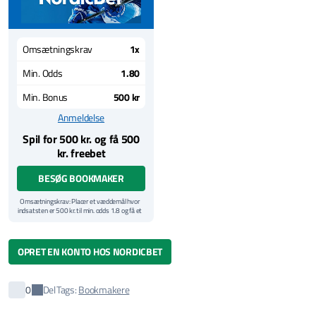
Omsætningskrav
1x
Min. Odds
1.80
Min. Bonus
500 kr
Anmeldelse
Spil for 500 kr. og få 500
kr. freebet
BESØG BOOKMAKER
Omsætningskrav: Placer et væddemål hvor
indsatsten er 500 kr. til min. odds 1.8 og få et
freebet på samme beløb.
Yderligere vilkår
Velkomsttilbuddet gælder kun for nye spillere.
OPRET EN KONTO HOS NORDICBET
Gevinster du vinder fra dit freebet udbetales
til din konto uden omsætningskrav.
Indsatsen fra freebettet udbetales ikke.
Regler og vilkår: Vi henviser til
NordicBet
Del
0
Tags:
Bookmakere
hjemmeside for samtlige gældende vilkår og
betingelser for denne bonus.