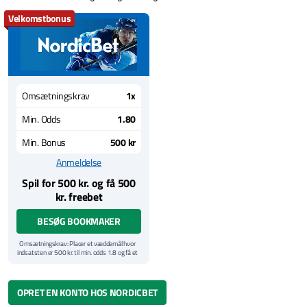
Velkomstbonus
Omsætningskrav
1x
Min. Odds
1.80
Min. Bonus
500 kr
Anmeldelse
Spil for 500 kr. og få 500
kr. freebet
BESØG BOOKMAKER
Omsætningskrav: Placer et væddemål hvor
indsatsten er 500 kr. til min. odds 1.8 og få et
freebet på samme beløb.
Yderligere vilkår
Velkomsttilbuddet gælder kun for nye spillere.
OPRET EN KONTO HOS NORDICBET
Gevinster du vinder fra dit freebet udbetales
til din konto uden omsætningskrav.