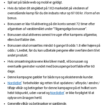
Spil sat på både web og mobil er gyldigt.
Hvis du taber dit singlebet på 1X2-markedet på vinderen af
ovenstående kamp får du din indsats retur op til 100 kr. i form af en
bonus.
Bonussen er klar til aktivering på din konto senest 72 timer efter
afgørelsen af væddemålet under "Tilgængelige bonusser".
Bonussen skal aktiveres senest tre uger efter kampens afgørelse,
ellers bortfalder den.
Bonussen skal omsættes mindst 6 gange til odds 1.8 eller højere på
odds / LiveBet, før du kan udbetale pengene eller overføre dem til et
andet produkt.
Hvis omsætningskravene ikke bliver mødt, vil bonussen og
eventuelle gevinster vundet med bonuspenge bortfalde efter 60
dage.
Denne kampagne gælder for både nye og eksisterende kunder.
*
NordicBet
forbeholder sig retten til at opdatere / afbryde / ændre /
tilføje vilkår og betingelser for denne kampagne på et hvilket som
*
helst tidspunkt, uden varsel og
NordicBet
er ikke forpligtet til at
oplyse om årsagen hertil.
Generelle vilkår og betingelser er gældende.