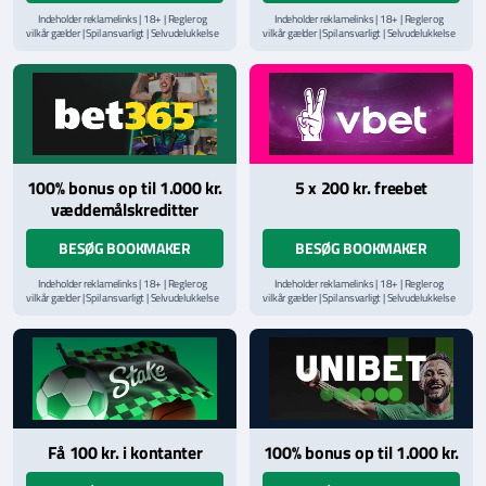
Indeholder reklamelinks | 18+ | Regler og
Indeholder reklamelinks | 18+ | Regler og
vilkår gælder | Spil ansvarligt | Selvudelukkelse
vilkår gælder | Spil ansvarligt | Selvudelukkelse
via
ROFUS.nu
| Kontakt Spillemyndighedens
via
ROFUS.nu
| Kontakt Spillemyndighedens
hjælpelinje på
StopSpillet.dk
hjælpelinje på
StopSpillet.dk
Læs vilkår og betingelser
her
Læs vilkår og betingelser
her
100% bonus op til 1.000 kr.
5 x 200 kr. freebet
væddemålskreditter
BESØG BOOKMAKER
BESØG BOOKMAKER
Indeholder reklamelinks | 18+ | Regler og
Indeholder reklamelinks | 18+ | Regler og
vilkår gælder | Spil ansvarligt | Selvudelukkelse
vilkår gælder | Spil ansvarligt | Selvudelukkelse
via
ROFUS.nu
| Kontakt Spillemyndighedens
via
ROFUS.nu
| Kontakt Spillemyndighedens
hjælpelinje på
StopSpillet.dk
hjælpelinje på
StopSpillet.dk
Læs vilkår og betingelser
her
Få 100 kr. i kontanter
100% bonus op til 1.000 kr.