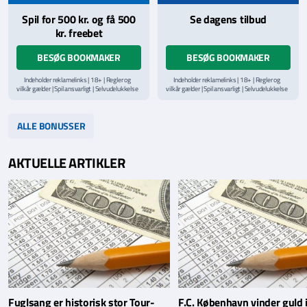
Spil for 500 kr. og få 500
Se dagens tilbud
kr. freebet
BESØG BOOKMAKER
BESØG BOOKMAKER
Indeholder reklamelinks | 18+ | Regler og
Indeholder reklamelinks | 18+ | Regler og
vilkår gælder | Spil ansvarligt | Selvudelukkelse
vilkår gælder | Spil ansvarligt | Selvudelukkelse
via
ROFUS.nu
| Kontakt Spillemyndighedens
via
ROFUS.nu
| Kontakt Spillemyndighedens
hjælpelinje på
StopSpillet.dk
hjælpelinje på
StopSpillet.dk
Læs vilkår og betingelser
her
Læs vilkår og betingelser
her
ALLE BONUSSER
AKTUELLE ARTIKLER
Fuglsang er historisk stor Tour-
F.C. København vinder guld i