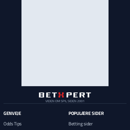
GENVEJE
POPULÆRE SIDER
Odds Tips
Betting sider