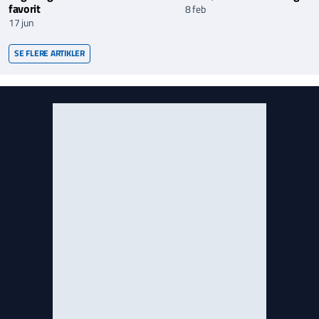
favorit
8 feb
17 jun
SE FLERE ARTIKLER