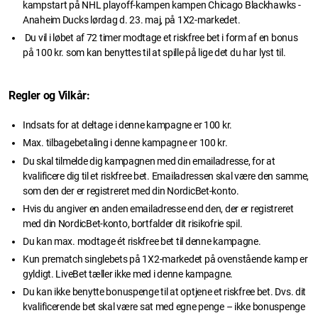
kampstart på NHL playoff-kampen kampen Chicago Blackhawks -
Anaheim Ducks lørdag d. 23. maj, på 1X2-markedet.
Du vil i løbet af 72 timer modtage et riskfree bet i form af en bonus
på 100 kr. som kan benyttes til at spille på lige det du har lyst til.
Regler og Vilkår:
Indsats for at deltage i denne kampagne er 100 kr.
Max. tilbagebetaling i denne kampagne er 100 kr.
Du skal tilmelde dig kampagnen med din emailadresse, for at
kvalificere dig til et riskfree bet. Emailadressen skal være den samme,
som den der er registreret med din NordicBet-konto.
Hvis du angiver en anden emailadresse end den, der er registreret
med din NordicBet-konto, bortfalder dit risikofrie spil.
Du kan max. modtage ét riskfree bet til denne kampagne.
Kun prematch singlebets på 1X2-markedet på ovenstående kamp er
gyldigt. LiveBet tæller ikke med i denne kampagne.
Du kan ikke benytte bonuspenge til at optjene et riskfree bet. Dvs. dit
kvalificerende bet skal være sat med egne penge – ikke bonuspenge