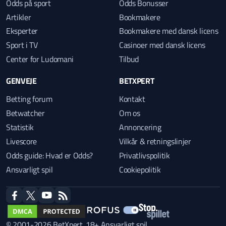
Odds på sport
Odds Bonusser
Artikler
Bookmakere
Eksperter
Bookmakere med dansk licens
Sport i TV
Casinoer med dansk licens
Center for Ludomani
Tilbud
GENVEJE
BETXPERT
Betting forum
Kontakt
Betwatcher
Om os
Statistik
Annoncering
Livescore
Vilkår & retningslinjer
Odds guide: Hvad er Odds?
Privatlivspolitik
Ansvarligt spil
Cookiepolitik
facebook
twitter
youtube
RSS
© 2001-2026 BetXpert.
18+ Ansvarligt spil