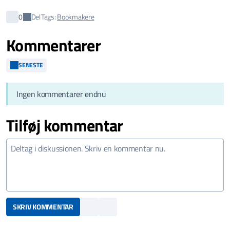
Indsatsen fra freebettet udbetales ikke.
Regler og vilkår: Vi henviser til
NordicBet
Del
0
Tags:
Bookmakere
hjemmeside for samtlige gældende vilkår og
betingelser for denne bonus.
Kommentarer
SENESTE
Ingen kommentarer endnu
Tilføj kommentar
SKRIV KOMMENTAR