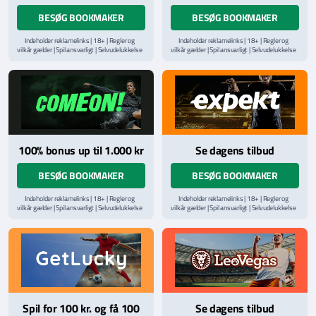
BESØG BOOKMAKER
BESØG BOOKMAKER
Indeholder reklamelinks | 18+ | Regler og
Indeholder reklamelinks | 18+ | Regler og
vilkår gælder | Spil ansvarligt | Selvudelukkelse
vilkår gælder | Spil ansvarligt | Selvudelukkelse
via
ROFUS.nu
| Kontakt Spillemyndighedens
via
ROFUS.nu
| Kontakt Spillemyndighedens
hjælpelinje på
StopSpillet.dk
hjælpelinje på
StopSpillet.dk
Læs vilkår og betingelser
her
100% bonus up til 1.000 kr
Se dagens tilbud
BESØG BOOKMAKER
BESØG BOOKMAKER
Indeholder reklamelinks | 18+ | Regler og
Indeholder reklamelinks | 18+ | Regler og
vilkår gælder | Spil ansvarligt | Selvudelukkelse
vilkår gælder | Spil ansvarligt | Selvudelukkelse
via
ROFUS.nu
| Kontakt Spillemyndighedens
via
ROFUS.nu
| Kontakt Spillemyndighedens
hjælpelinje på
StopSpillet.dk
hjælpelinje på
StopSpillet.dk
Læs vilkår og betingelser
her
Læs vilkår og betingelser
her
Spil for 100 kr. og få 100
Se dagens tilbud