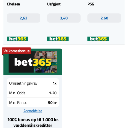
Chelsea
Uafgjort
PSG
2,62
3,40
2,60
Velkomstbonus
Omsætningskrav
1x
Min. Odds
1.20
Min. Bonus
50 kr
Anmeldelse
100% bonus op til 1.000 kr.
væddemålskreditter