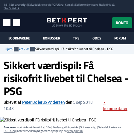
18+ |
Spil ansvarligt
| Selvudelukkelse via
ROFUS.nu
| Kontakt Spillemyndighedens hjælpelinje på
StopSpillet.dk
UK MENUEN
KONTO
MENU
SØG
BOOKMAKERE
BONUSSER
TIPS
ODDS
FORUM
Hjem
Artikler
Sikkert værdispil: Få risikofrit livebet til Chelsea - PSG
Sikkert værdispil: Få
risikofrit livebet til Chelsea -
PSG
Skrevet af
Peter Bollerup Andersen
den
5 sep 2018
7
10:43
kommentarer
Annonce
- Indeholder reklamelinks | 18+ | Regler og vilkår gælder | Spil ansvarligt | Selvudelukkelse via
ROFUS.nu
| Kontakt Spillemyndighedens hjælpelinje på
StopSpillet.dk