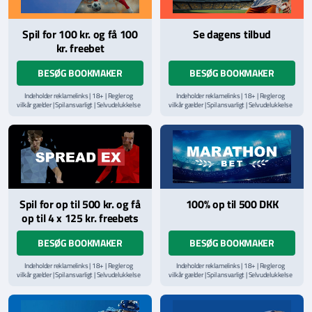
Spil for 100 kr. og få 100
Se dagens tilbud
kr. freebet
BESØG BOOKMAKER
BESØG BOOKMAKER
Indeholder reklamelinks | 18+ | Regler og
Indeholder reklamelinks | 18+ | Regler og
vilkår gælder | Spil ansvarligt | Selvudelukkelse
vilkår gælder | Spil ansvarligt | Selvudelukkelse
via
ROFUS.nu
| Kontakt Spillemyndighedens
via
ROFUS.nu
| Kontakt Spillemyndighedens
hjælpelinje på
StopSpillet.dk
hjælpelinje på
StopSpillet.dk
Læs vilkår og betingelser
her
Spil for op til 500 kr. og få
100% op til 500 DKK
op til 4 x 125 kr. freebets
BESØG BOOKMAKER
BESØG BOOKMAKER
Indeholder reklamelinks | 18+ | Regler og
Indeholder reklamelinks | 18+ | Regler og
vilkår gælder | Spil ansvarligt | Selvudelukkelse
vilkår gælder | Spil ansvarligt | Selvudelukkelse
via
ROFUS.nu
| Kontakt Spillemyndighedens
via
ROFUS.nu
| Kontakt Spillemyndighedens
hjælpelinje på
StopSpillet.dk
hjælpelinje på
StopSpillet.dk
Læs vilkår og betingelser
her