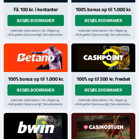
Få 100 kr. i kontanter
100% bonus op til 1.000 kr.
BESØG BOOKMAKER
BESØG BOOKMAKER
Indeholder reklamelinks | 18+ | Regler og
Indeholder reklamelinks | 18+ | Regler og
vilkår gælder | Spil ansvarligt | Selvudelukkelse
vilkår gælder | Spil ansvarligt | Selvudelukkelse
via
ROFUS.nu
| Kontakt Spillemyndighedens
via
ROFUS.nu
| Kontakt Spillemyndighedens
hjælpelinje på
StopSpillet.dk
hjælpelinje på
StopSpillet.dk
Læs vilkår og betingelser
her
Læs vilkår og betingelser
her
100% bonus op til 1.000 kr.
100% op til 500 kr. freebet
BESØG BOOKMAKER
BESØG BOOKMAKER
Indeholder reklamelinks | 18+ | Regler og
Indeholder reklamelinks | 18+ | Regler og
vilkår gælder | Spil ansvarligt | Selvudelukkelse
vilkår gælder | Spil ansvarligt | Selvudelukkelse
via
ROFUS.nu
| Kontakt Spillemyndighedens
via
ROFUS.nu
| Kontakt Spillemyndighedens
hjælpelinje på
StopSpillet.dk
hjælpelinje på
StopSpillet.dk
Læs vilkår og betingelser
her