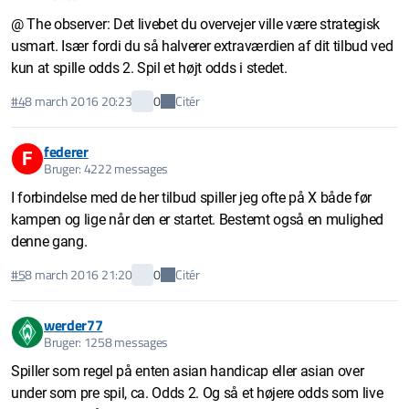
@ The observer: Det livebet du overvejer ville være strategisk
usmart. Især fordi du så halverer extraværdien af dit tilbud ved
kun at spille odds 2. Spil et højt odds i stedet.
Citér
#4
8 march 2016 20:23
0
federer
F
Bruger: 4222 messages
I forbindelse med de her tilbud spiller jeg ofte på X både før
kampen og lige når den er startet. Bestemt også en mulighed
denne gang.
Citér
#5
8 march 2016 21:20
0
werder77
Bruger: 1258 messages
Spiller som regel på enten asian handicap eller asian over
under som pre spil, ca. Odds 2. Og så et højere odds som live