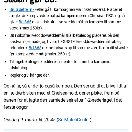
Brug dette link
- eller gå til kampagnen via linket nederst. Placér et
single før-kampvæddemål på kampen mellem Chelsea - PSG, og så
giver
Bet365
dig et risikofrit live-væddemål på kampen til samme
værdi (max 250kr).
Dit risikofrie liveodds-væddemål skal betales og placeres på den
sædvanlige måde, og hvis dit FØRSTE liveodds-væddemål tabes,
refunderer
Bet365
denne indsats op til samme værdi som dit største
før-kampvæddemål (maks. 250 kr).
Tilbagebetalinger krediteres indenfor to timer fra kampens
afslutnin
g.
Regler og vilkår gælder.
Og nå ja, så er der jo også kampen. Den ser ud til at blive lidt af
en lækkerbisken med et Chelsea-hold, der er pisket frem på
banen for at jagte den samlede sejr efter 1-2-nederlaget i det
første opgør.
Onsdag 9. marts. kl. 20:45
(
Se MatchCenter
)