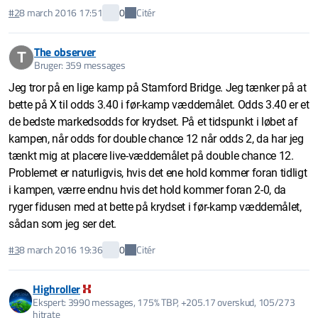
Citér
#2
8 march 2016 17:51
0
The observer
T
Bruger: 359 messages
Jeg tror på en lige kamp på Stamford Bridge. Jeg tænker på at
bette på X til odds 3.40 i før-kamp væddemålet. Odds 3.40 er et
de bedste markedsodds for krydset. På et tidspunkt i løbet af
kampen, når odds for double chance 12 når odds 2, da har jeg
tænkt mig at placere live-væddemålet på double chance 12.
Problemet er naturligvis, hvis det ene hold kommer foran tidligt
i kampen, værre endnu hvis det hold kommer foran 2-0, da
ryger fidusen med at bette på krydset i før-kamp væddemålet,
sådan som jeg ser det.
Citér
#3
8 march 2016 19:36
0
Highroller
Ekspert: 3990 messages, 175% TBP, +205.17 overskud, 105/273
hitrate