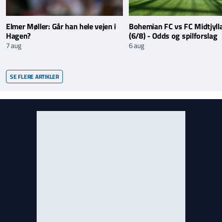
Elmer Møller: Går han hele vejen i
Bohemian FC vs FC Midtjyll
Hagen?
(6/8) - Odds og spilforslag
7 aug
6 aug
SE FLERE ARTIKLER