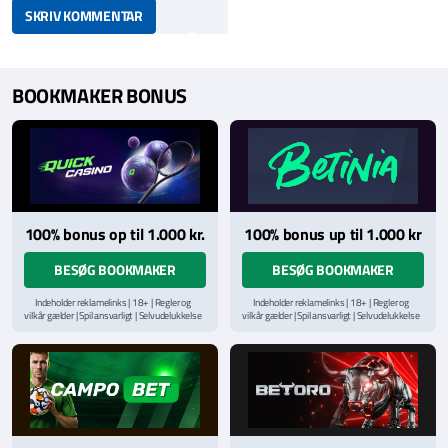
SKRIV KOMMENTAR
BOOKMAKER BONUS
100% bonus op til 1.000 kr.
100% bonus up til 1.000 kr
BESØG BOOKMAKER
BESØG BOOKMAKER
Indeholder reklamelinks | 18+ | Regler og
Indeholder reklamelinks | 18+ | Regler og
vilkår gælder | Spil ansvarligt | Selvudelukkelse
vilkår gælder | Spil ansvarligt | Selvudelukkelse
via
ROFUS.nu
| Kontakt Spillemyndighedens
via
ROFUS.nu
| Kontakt Spillemyndighedens
hjælpelinje på
StopSpillet.dk
hjælpelinje på
StopSpillet.dk
Læs vilkår og betingelser
her
Læs vilkår og betingelser
her