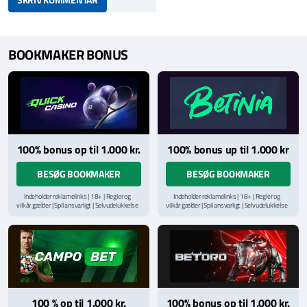
BOOKMAKER BONUS
100% bonus op til 1.000 kr.
100% bonus up til 1.000 kr
BESØG BOOKMAKER
BESØG BOOKMAKER
Indeholder reklamelinks | 18+ | Regler og
Indeholder reklamelinks | 18+ | Regler og
vilkår gælder | Spil ansvarligt | Selvudelukkelse
vilkår gælder | Spil ansvarligt | Selvudelukkelse
via
ROFUS.nu
| Kontakt Spillemyndighedens
via
ROFUS.nu
| Kontakt Spillemyndighedens
hjælpelinje på
StopSpillet.dk
hjælpelinje på
StopSpillet.dk
Læs vilkår og betingelser
her
Læs vilkår og betingelser
her
100 % op til 1.000 kr.
100% bonus op til 1.000 kr.