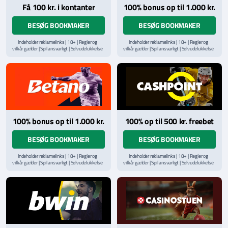
Få 100 kr. i kontanter
100% bonus op til 1.000 kr.
BESØG BOOKMAKER
BESØG BOOKMAKER
Indeholder reklamelinks | 18+ | Regler og
Indeholder reklamelinks | 18+ | Regler og
vilkår gælder | Spil ansvarligt | Selvudelukkelse
vilkår gælder | Spil ansvarligt | Selvudelukkelse
via
ROFUS.nu
| Kontakt Spillemyndighedens
via
ROFUS.nu
| Kontakt Spillemyndighedens
hjælpelinje på
StopSpillet.dk
hjælpelinje på
StopSpillet.dk
Læs vilkår og betingelser
her
Læs vilkår og betingelser
her
100% bonus op til 1.000 kr.
100% op til 500 kr. freebet
BESØG BOOKMAKER
BESØG BOOKMAKER
Indeholder reklamelinks | 18+ | Regler og
Indeholder reklamelinks | 18+ | Regler og
vilkår gælder | Spil ansvarligt | Selvudelukkelse
vilkår gælder | Spil ansvarligt | Selvudelukkelse
via
ROFUS.nu
| Kontakt Spillemyndighedens
via
ROFUS.nu
| Kontakt Spillemyndighedens
hjælpelinje på
StopSpillet.dk
hjælpelinje på
StopSpillet.dk
Læs vilkår og betingelser
her