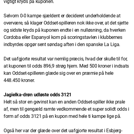
vigtigt kryds på kuponen.
Selvom 0-0 kampe sjældent er decideret underholdende at
overvære, så klager Oddset-spilleren nok ikke over, at det sjette
og sidste kryds på kuponen endte i en nulløsning, da hverken
Cordoba eller Espanyol kom på scoringstavlen i klubbernes
indbyrdes opgør sent søndag aften i den spanske La Liga.
Det uafgjorte resultat var nemlig præcis, hvad der skulle til for,
at kuponen til odds 896,9 strøg hjem. Med 500 kroner i indsats
kan Oddset-spilleren glæde sig over en præmie på hele
448.450 kroner.
Jagielka-drøn udløste odds 3121
Helt så stor en gevinst kan en anden Oddset-spiller ikke prale
af, men til gengæld ramte vedkommende et super solidt odds i
form af odds 3121 på en kupon med hele ti kampe lige på.
Også her var der glæde over det uafgjorte resultat i Esbjerg-