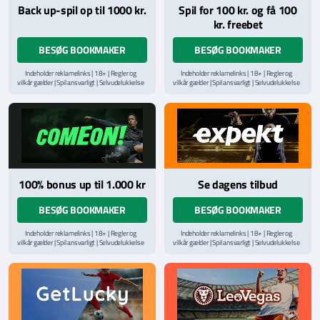
Back up-spil op til 1000 kr.
Spil for 100 kr. og få 100
kr. freebet
BESØG BOOKMAKER
BESØG BOOKMAKER
Indeholder reklamelinks | 18+ | Regler og
Indeholder reklamelinks | 18+ | Regler og
vilkår gælder | Spil ansvarligt | Selvudelukkelse
vilkår gælder | Spil ansvarligt | Selvudelukkelse
via
ROFUS.nu
| Kontakt Spillemyndighedens
via
ROFUS.nu
| Kontakt Spillemyndighedens
hjælpelinje på
StopSpillet.dk
hjælpelinje på
StopSpillet.dk
Læs vilkår og betingelser
her
100% bonus up til 1.000 kr
Se dagens tilbud
BESØG BOOKMAKER
BESØG BOOKMAKER
Indeholder reklamelinks | 18+ | Regler og
Indeholder reklamelinks | 18+ | Regler og
vilkår gælder | Spil ansvarligt | Selvudelukkelse
vilkår gælder | Spil ansvarligt | Selvudelukkelse
via
ROFUS.nu
| Kontakt Spillemyndighedens
via
ROFUS.nu
| Kontakt Spillemyndighedens
hjælpelinje på
StopSpillet.dk
hjælpelinje på
StopSpillet.dk
Læs vilkår og betingelser
her
Læs vilkår og betingelser
her