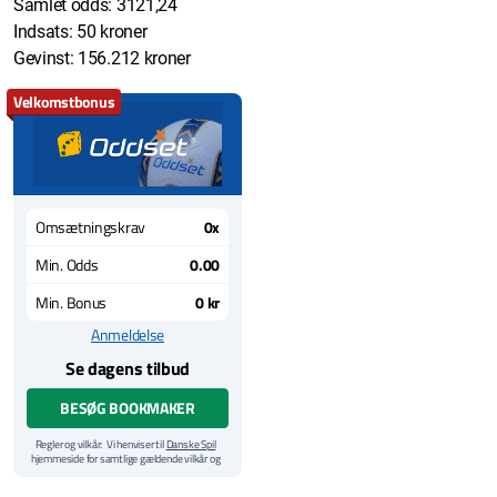
Samlet odds: 3121,24
Indsats: 50 kroner
Gevinst: 156.212 kroner
Velkomstbonus
Omsætningskrav
0x
Min. Odds
0.00
Min. Bonus
0 kr
Anmeldelse
Se dagens tilbud
BESØG BOOKMAKER
Regler og vilkår: Vi henviser til
Danske Spil
hjemmeside for samtlige gældende vilkår og
betingelser for denne bonus.