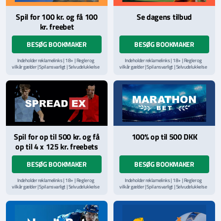
Spil for 100 kr. og få 100
Se dagens tilbud
kr. freebet
BESØG BOOKMAKER
BESØG BOOKMAKER
Indeholder reklamelinks | 18+ | Regler og
Indeholder reklamelinks | 18+ | Regler og
vilkår gælder | Spil ansvarligt | Selvudelukkelse
vilkår gælder | Spil ansvarligt | Selvudelukkelse
via
ROFUS.nu
| Kontakt Spillemyndighedens
via
ROFUS.nu
| Kontakt Spillemyndighedens
hjælpelinje på
StopSpillet.dk
hjælpelinje på
StopSpillet.dk
Læs vilkår og betingelser
her
Spil for op til 500 kr. og få
100% op til 500 DKK
op til 4 x 125 kr. freebets
BESØG BOOKMAKER
BESØG BOOKMAKER
Indeholder reklamelinks | 18+ | Regler og
Indeholder reklamelinks | 18+ | Regler og
vilkår gælder | Spil ansvarligt | Selvudelukkelse
vilkår gælder | Spil ansvarligt | Selvudelukkelse
via
ROFUS.nu
| Kontakt Spillemyndighedens
via
ROFUS.nu
| Kontakt Spillemyndighedens
hjælpelinje på
StopSpillet.dk
hjælpelinje på
StopSpillet.dk
Læs vilkår og betingelser
her