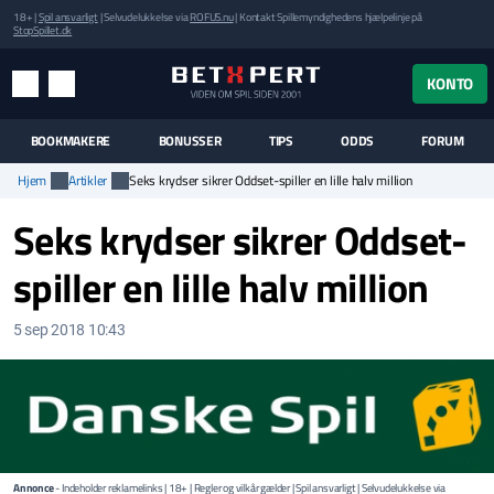
18+ |
Spil ansvarligt
| Selvudelukkelse via
ROFUS.nu
| Kontakt Spillemyndighedens hjælpelinje på
StopSpillet.dk
UK MENUEN
KONTO
MENU
SØG
BOOKMAKERE
BONUSSER
TIPS
ODDS
FORUM
Hjem
Artikler
Seks krydser sikrer Oddset-spiller en lille halv million
Seks krydser sikrer Oddset-
spiller en lille halv million
5 sep 2018 10:43
Annonce
- Indeholder reklamelinks | 18+ | Regler og vilkår gælder | Spil ansvarligt | Selvudelukkelse via