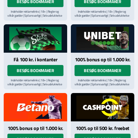
BESØG BOOKMAKER
BESØG BOOKMAKER
Indeholder reklamelinks | 18+ | Regler og
Indeholder reklamelinks | 18+ | Regler og
vilkår gælder | Spil ansvarligt | Selvudelukkelse
vilkår gælder | Spil ansvarligt | Selvudelukkelse
via
ROFUS.nu
| Kontakt Spillemyndighedens
via
ROFUS.nu
| Kontakt Spillemyndighedens
hjælpelinje på
StopSpillet.dk
hjælpelinje på
StopSpillet.dk
Læs vilkår og betingelser
her
Få 100 kr. i kontanter
100% bonus op til 1.000 kr.
BESØG BOOKMAKER
BESØG BOOKMAKER
Indeholder reklamelinks | 18+ | Regler og
Indeholder reklamelinks | 18+ | Regler og
vilkår gælder | Spil ansvarligt | Selvudelukkelse
vilkår gælder | Spil ansvarligt | Selvudelukkelse
via
ROFUS.nu
| Kontakt Spillemyndighedens
via
ROFUS.nu
| Kontakt Spillemyndighedens
hjælpelinje på
StopSpillet.dk
hjælpelinje på
StopSpillet.dk
Læs vilkår og betingelser
her
Læs vilkår og betingelser
her
100% bonus op til 1.000 kr.
100% op til 500 kr. freebet