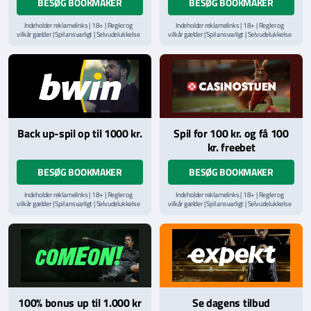
BESØG BOOKMAKER
BESØG BOOKMAKER
Indeholder reklamelinks | 18+ | Regler og
Indeholder reklamelinks | 18+ | Regler og
vilkår gælder | Spil ansvarligt | Selvudelukkelse
vilkår gælder | Spil ansvarligt | Selvudelukkelse
via
ROFUS.nu
| Kontakt Spillemyndighedens
via
ROFUS.nu
| Kontakt Spillemyndighedens
hjælpelinje på
StopSpillet.dk
hjælpelinje på
StopSpillet.dk
Læs vilkår og betingelser
her
Back up-spil op til 1000 kr.
Spil for 100 kr. og få 100
kr. freebet
BESØG BOOKMAKER
BESØG BOOKMAKER
Indeholder reklamelinks | 18+ | Regler og
Indeholder reklamelinks | 18+ | Regler og
vilkår gælder | Spil ansvarligt | Selvudelukkelse
vilkår gælder | Spil ansvarligt | Selvudelukkelse
via
ROFUS.nu
| Kontakt Spillemyndighedens
via
ROFUS.nu
| Kontakt Spillemyndighedens
hjælpelinje på
StopSpillet.dk
hjælpelinje på
StopSpillet.dk
Læs vilkår og betingelser
her
100% bonus up til 1.000 kr
Se dagens tilbud