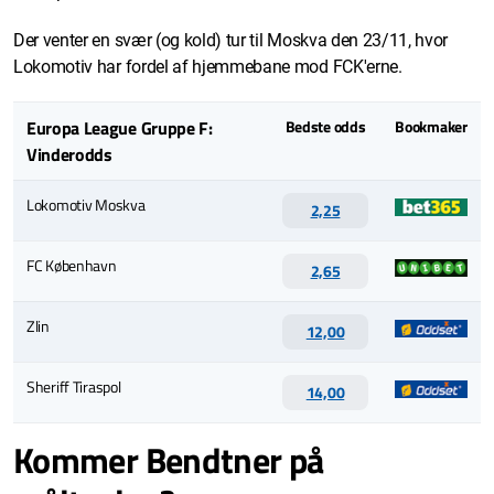
Der venter en svær (og kold) tur til Moskva den 23/11, hvor
Lokomotiv har fordel af hjemmebane mod FCK'erne.
Europa League Gruppe F:
Bedste odds
Bookmaker
Vinderodds
Lokomotiv Moskva
2,25
FC København
2,65
Zlin
12,00
Sheriff Tiraspol
14,00
Kommer Bendtner på