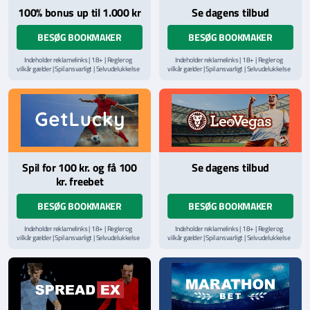
100% bonus up til 1.000 kr
Se dagens tilbud
BESØG BOOKMAKER
BESØG BOOKMAKER
Indeholder reklamelinks | 18+ | Regler og
Indeholder reklamelinks | 18+ | Regler og
vilkår gælder | Spil ansvarligt | Selvudelukkelse
vilkår gælder | Spil ansvarligt | Selvudelukkelse
via
ROFUS.nu
| Kontakt Spillemyndighedens
via
ROFUS.nu
| Kontakt Spillemyndighedens
hjælpelinje på
StopSpillet.dk
hjælpelinje på
StopSpillet.dk
Læs vilkår og betingelser
her
Læs vilkår og betingelser
her
Spil for 100 kr. og få 100
Se dagens tilbud
kr. freebet
BESØG BOOKMAKER
BESØG BOOKMAKER
Indeholder reklamelinks | 18+ | Regler og
Indeholder reklamelinks | 18+ | Regler og
vilkår gælder | Spil ansvarligt | Selvudelukkelse
vilkår gælder | Spil ansvarligt | Selvudelukkelse
via
ROFUS.nu
| Kontakt Spillemyndighedens
via
ROFUS.nu
| Kontakt Spillemyndighedens
hjælpelinje på
StopSpillet.dk
hjælpelinje på
StopSpillet.dk
Læs vilkår og betingelser
her