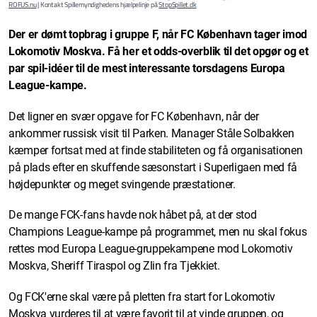
ROFUS.nu
| Kontakt Spillemyndighedens hjælpelinje på
StopSpillet.dk
Der er dømt topbrag i gruppe F, når FC København tager imod
Lokomotiv Moskva. Få her et odds-overblik til det opgør og et
par spil-idéer til de mest interessante torsdagens Europa
League-kampe.
Det ligner en svær opgave for FC København, når der
ankommer russisk visit til Parken. Manager Ståle Solbakken
kæmper fortsat med at finde stabiliteten og få organisationen
på plads efter en skuffende sæsonstart i Superligaen med få
højdepunkter og meget svingende præstationer.
De mange FCK-fans havde nok håbet på, at der stod
Champions League-kampe på programmet, men nu skal fokus
rettes mod Europa League-gruppekampene mod Lokomotiv
Moskva, Sheriff Tiraspol og Zlin fra Tjekkiet.
Og FCK'erne skal være på pletten fra start for Lokomotiv
Moskva vurderes til at være favorit til at vinde gruppen, og