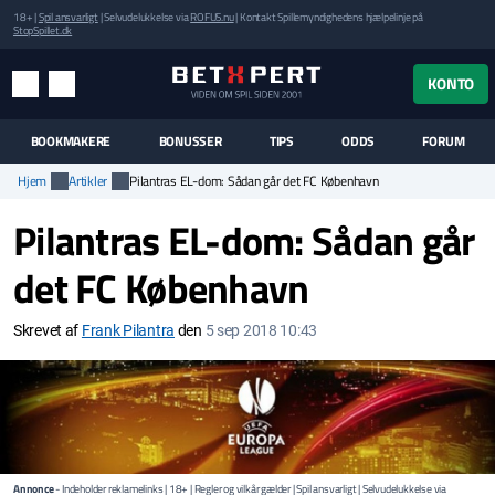
18+ |
Spil ansvarligt
| Selvudelukkelse via
ROFUS.nu
| Kontakt Spillemyndighedens hjælpelinje på
StopSpillet.dk
UK MENUEN
KONTO
MENU
SØG
BOOKMAKERE
BONUSSER
TIPS
ODDS
FORUM
Hjem
Artikler
Pilantras EL-dom: Sådan går det FC København
Pilantras EL-dom: Sådan går
det FC København
Skrevet af
Frank Pilantra
den
5 sep 2018 10:43
Annonce
- Indeholder reklamelinks | 18+ | Regler og vilkår gælder | Spil ansvarligt | Selvudelukkelse via