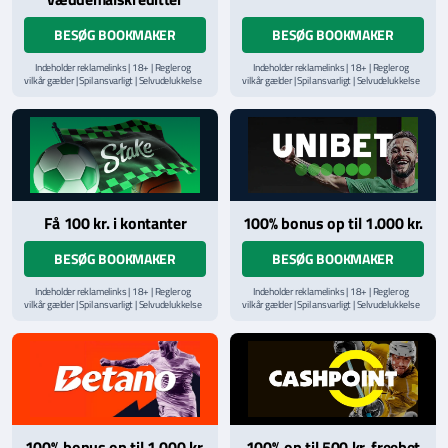
BESØG BOOKMAKER
BESØG BOOKMAKER
Indeholder reklamelinks | 18+ | Regler og
Indeholder reklamelinks | 18+ | Regler og
vilkår gælder | Spil ansvarligt | Selvudelukkelse
vilkår gælder | Spil ansvarligt | Selvudelukkelse
via
ROFUS.nu
| Kontakt Spillemyndighedens
via
ROFUS.nu
| Kontakt Spillemyndighedens
hjælpelinje på
StopSpillet.dk
hjælpelinje på
StopSpillet.dk
Læs vilkår og betingelser
her
Få 100 kr. i kontanter
100% bonus op til 1.000 kr.
BESØG BOOKMAKER
BESØG BOOKMAKER
Indeholder reklamelinks | 18+ | Regler og
Indeholder reklamelinks | 18+ | Regler og
vilkår gælder | Spil ansvarligt | Selvudelukkelse
vilkår gælder | Spil ansvarligt | Selvudelukkelse
via
ROFUS.nu
| Kontakt Spillemyndighedens
via
ROFUS.nu
| Kontakt Spillemyndighedens
hjælpelinje på
StopSpillet.dk
hjælpelinje på
StopSpillet.dk
Læs vilkår og betingelser
her
Læs vilkår og betingelser
her
100% bonus op til 1.000 kr.
100% op til 500 kr. freebet