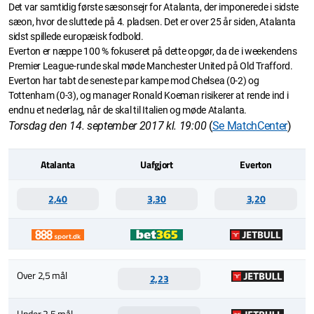
Det var samtidig første sæsonsejr for Atalanta, der imponerede i sidste
sæon, hvor de sluttede på 4. pladsen. Det er over 25 år siden, Atalanta
sidst spillede europæisk fodbold.
Everton er næppe 100 % fokuseret på dette opgør, da de i weekendens
Premier League-runde skal møde Manchester United på Old Trafford.
Everton har tabt de seneste par kampe mod Chelsea (0-2) og
Tottenham (0-3), og manager Ronald Koeman risikerer at rende ind i
endnu et nederlag, når de skal til Italien og møde Atalanta.
Torsdag den 14. september 2017 kl. 19:00
(
Se MatchCenter
)
Atalanta
Uafgjort
Everton
2,40
3,30
3,20
Over 2,5 mål
2,23
Under 2,5 mål