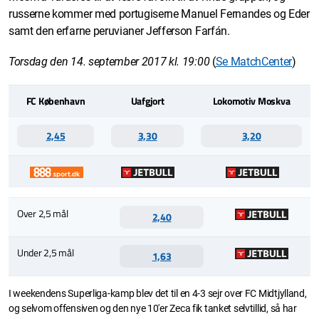
russerne kommer med portugiserne Manuel Fernandes og Eder
samt den erfarne peruvianer Jefferson Farfán.
Torsdag den 14. september 2017 kl. 19:00
(
Se MatchCenter
)
FC København
Uafgjort
Lokomotiv Moskva
2,45
3,30
3,20
Over 2,5 mål
2,40
Under 2,5 mål
1,63
I weekendens Superliga-kamp blev det til en 4-3 sejr over FC Midtjylland,
og selvom offensiven og den nye 10'er Zeca fik tanket selvtillid, så har