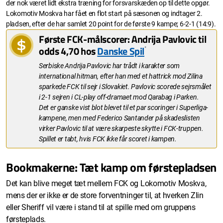
der nok været lidt ekstra træning for forsvarskæden op til dette opgør.
Lokomotiv Moskva har fået en flot start på sæsonen og indtager 2.
pladsen, efter de har samlet 20 point for de første 9 kampe; 6-2-1 (14:9).
Første FCK-målscorer: Andrija Pavlovic til
odds 4,70 hos
Danske Spil
*
Serbiske Andrija Pavlovic har trådt i karakter som
international hitman, efter han med et hattrick mod Zilina
sparkede FCK til sejr i Slovakiet. Pavlovic scorede sejrsmålet
i 2-1 sejren i CL-play off-dramaet mod Qarabag i Parken.
Det er ganske vist blot blevet til et par scoringer i Superliga-
kampene, men med Federico Santander på skadeslisten
virker Pavlovic til at være skarpeste skytte i FCK-truppen.
Spillet er tabt, hvis FCK ikke får scoret i kampen.
Bookmakerne: Tæt kamp om førstepladsen
Det kan blive meget tæt mellem FCK og Lokomotiv Moskva,
mens der er ikke er de store forventninger til, at hverken Zlin
eller Sheriff vil være i stand til at spille med om gruppens
førsteplads.