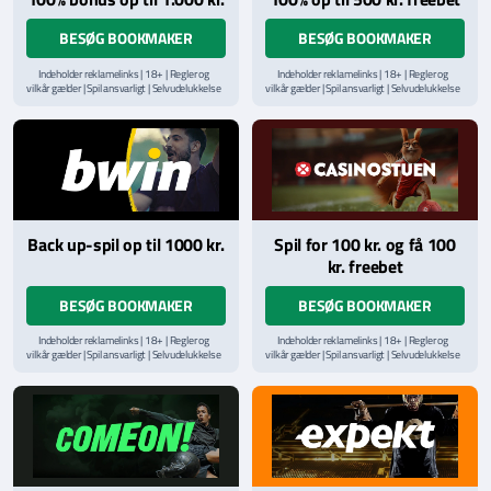
BESØG BOOKMAKER
BESØG BOOKMAKER
Indeholder reklamelinks | 18+ | Regler og
Indeholder reklamelinks | 18+ | Regler og
vilkår gælder | Spil ansvarligt | Selvudelukkelse
vilkår gælder | Spil ansvarligt | Selvudelukkelse
via
ROFUS.nu
| Kontakt Spillemyndighedens
via
ROFUS.nu
| Kontakt Spillemyndighedens
hjælpelinje på
StopSpillet.dk
hjælpelinje på
StopSpillet.dk
Læs vilkår og betingelser
her
Back up-spil op til 1000 kr.
Spil for 100 kr. og få 100
kr. freebet
BESØG BOOKMAKER
BESØG BOOKMAKER
Indeholder reklamelinks | 18+ | Regler og
Indeholder reklamelinks | 18+ | Regler og
vilkår gælder | Spil ansvarligt | Selvudelukkelse
vilkår gælder | Spil ansvarligt | Selvudelukkelse
via
ROFUS.nu
| Kontakt Spillemyndighedens
via
ROFUS.nu
| Kontakt Spillemyndighedens
hjælpelinje på
StopSpillet.dk
hjælpelinje på
StopSpillet.dk
Læs vilkår og betingelser
her