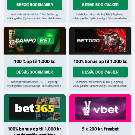
BESØG BOOKMAKER
BESØG BOOKMAKER
Indeholder reklamelinks | 18+ | Regler og
Indeholder reklamelinks | 18+ | Regler og
vilkår gælder | Spil ansvarligt | Selvudelukkelse
vilkår gælder | Spil ansvarligt | Selvudelukkelse
via
ROFUS.nu
| Kontakt Spillemyndighedens
via
ROFUS.nu
| Kontakt Spillemyndighedens
hjælpelinje på
StopSpillet.dk
hjælpelinje på
StopSpillet.dk
Læs vilkår og betingelser
her
Læs vilkår og betingelser
her
100 % op til 1.000 kr.
100% bonus op til 1.000 kr.
BESØG BOOKMAKER
BESØG BOOKMAKER
Indeholder reklamelinks | 18+ | Regler og
Indeholder reklamelinks | 18+ | Regler og
vilkår gælder | Spil ansvarligt | Selvudelukkelse
vilkår gælder | Spil ansvarligt | Selvudelukkelse
via
ROFUS.nu
| Kontakt Spillemyndighedens
via
ROFUS.nu
| Kontakt Spillemyndighedens
hjælpelinje på
StopSpillet.dk
hjælpelinje på
StopSpillet.dk
Læs vilkår og betingelser
her
Læs vilkår og betingelser
her
100% bonus op til 1.000 kr.
5 x 200 kr. freebet
væddemålskreditter