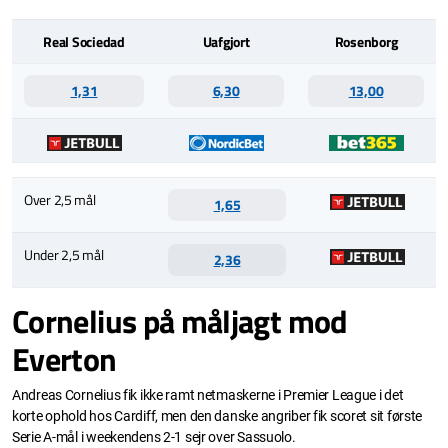
Real Sociedad
Uafgjort
Rosenborg
1,31
6,30
13,00
Over 2,5 mål
1,65
Under 2,5 mål
2,36
Cornelius på måljagt mod
Everton
Andreas Cornelius fik ikke ramt netmaskerne i Premier League i det
korte ophold hos Cardiff, men den danske angriber fik scoret sit første
Serie A-mål i weekendens 2-1 sejr over Sassuolo.