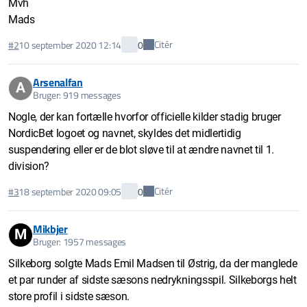
Mvh
Mads
Citér
#2
10 september 2020 12:14
0
Arsenalfan
A
Bruger: 919 messages
Nogle, der kan fortælle hvorfor officielle kilder stadig bruger
NordicBet logoet og navnet, skyldes det midlertidig
suspendering eller er de blot sløve til at ændre navnet til 1.
division?
Citér
#3
18 september 2020 09:05
0
Mikbjer
M
Bruger: 1957 messages
Silkeborg solgte Mads Emil Madsen til Østrig, da der manglede
et par runder af sidste sæsons nedrykningsspil. Silkeborgs helt
store profil i sidste sæson.