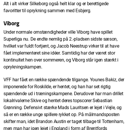
Alt i alt virker Silkeborg også helt klar og er berettigede
favoritter til oprykning sammen med Esbjerg.
Viborg
Under normale omstændigheder ville Viborg have spillet
Superliga nu. De endte nemlig på 2.-pladsen sidste sæson,
hvilket var fuldt fortjent, og Jacob Neestrup virker til at have
fået implementeret sine idéer. Samtidig har der været stor
kontinuitet hen over sommeren, og Viborg står igen stærkt i
oprykningskampen.
VFF har fået en række spændende tilgange. Younes Bakiz, der
imponerede for Roskilde, er hentet, og han har set rigtig
spændende ud i træningskampene. Derudover har man drillet
lokalrivalerne Skive og hentet deres topscorer Sebastian
Grønning. Defensivt stærke Mads Lauritsen er lejet i Vejle, og
så er en række unge spillere rykket op. På målmandsposten
skifter man, idet Brandon Austin er taget tilbage til Tottenham,
men man har igen lejet i England i form af Brentfords