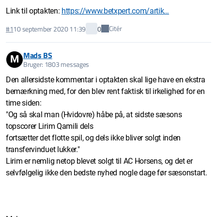
Link til optakten:
https://www.betxpert.com/artik…
Citér
#1
10 september 2020 11:39
0
Mads BS
M
Bruger: 1803 messages
Den allersidste kommentar i optakten skal lige have en ekstra
bemærkning med, for den blev rent faktisk til irkelighed for en
time siden:
"Og så skal man (Hvidovre) håbe på, at sidste sæsons
topscorer Lirim Qamili dels
fortsætter det flotte spil, og dels ikke bliver solgt inden
transfervinduet lukker."
Lirim er nemlig netop blevet solgt til AC Horsens, og det er
selvfølgelig ikke den bedste nyhed nogle dage før sæsonstart.