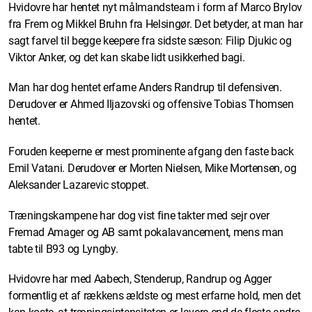
Hvidovre har hentet nyt målmandsteam i form af Marco Brylov
fra Frem og Mikkel Bruhn fra Helsingør. Det betyder, at man har
sagt farvel til begge keepere fra sidste sæson: Filip Djukic og
Viktor Anker, og det kan skabe lidt usikkerhed bagi.
Man har dog hentet erfarne Anders Randrup til defensiven.
Derudover er Ahmed Iljazovski og offensive Tobias Thomsen
hentet.
Foruden keeperne er mest prominente afgang den faste back
Emil Vatani. Derudover er Morten Nielsen, Mike Mortensen, og
Aleksander Lazarevic stoppet.
Træningskampene har dog vist fine takter med sejr over
Fremad Amager og AB samt pokalavancement, mens man
tabte til B93 og Lyngby.
Hvidovre har med Aabech, Stenderup, Randrup og Agger
formentlig et af rækkens ældste og mest erfarne hold, men det