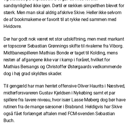
sandsynlighed ikke igen. Dertil er rækken simpelthen blevet for
stærk. Men man skal aldrig afskrive Skive. Heller ikke selvom
de af bookmakerne er favorit til at rykke ned sammen med
Hvidovre.
Der har godt nok været ret stor udskiftning, men mest markant
er topscorer Sebastian Grønnings skifte til rivalerne fra Viborg.
Midtbanespilleren Mathias Bonde er taget til Kolding, mens
resten af afgangene ikke var i kamp i foråret, hvilket for
Mathias Bersangs og Christoffer Østergaards vedkommende
dog i høj grad skyldtes skader.
Til gengæld har man hentet offensive Oliver Haurits i Næstved,
midterforsvareren Gustav Kjeldsen i Nykøbing samt et par
spillere fra lavere niveau, hvor især Lasse Møberg dog bør have
rutinen fra de mange sæsoner i Brabrand. Heldigvis har Skive
også fået forlænget aftalen med FCM-svenden Sebastian
Buch.