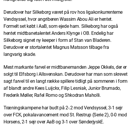
Derudover har Silkeborg været på rov hos ligakonkurrenterne
Vendsyssel, hvor angriberen Wassim Abou Ali er hentet.
Formelt set købt i AaB, som ejede ham. Silkeborg har også
hentet midtbanetalentet Anders Klynge i OB. Endelig har
Silkeborg signet ny keeper i form af Stan van Bladeren.
Derudover er stortalentet Magnus Matsson tilbage fra
langvarig skade.
Mest markante farvel er midtbanemanden Jeppe Okkels, der er
solgt til Elfsborg i Allsvenskan. Derudover har man som skrevet
sagt farvel til en langt række spillere tidligt på sommeren i form
af blandt andre Kees Luijckx, Filip Lesniak, Junior Brumado,
Frederik Møller, Rafel Romo og Shkodran Maholli.
Træningskampene har budt på 2-.2 mod Vendsyssel, 3-1 sejr
over FCK, pokalavancement mod St. Restrup (Serie 2), 0-0 mod
Horsens, 2-1 sejr over AaB og 3-1 over SønderjyskE.