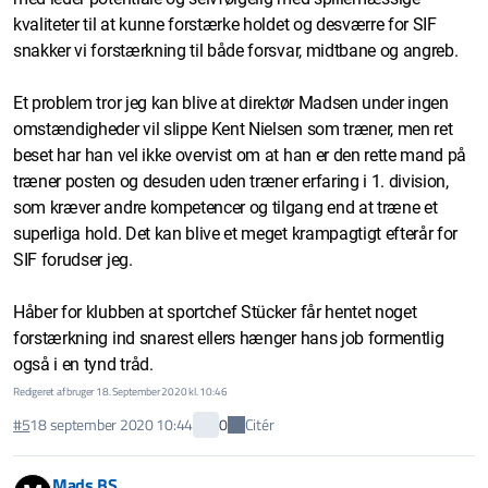
kvaliteter til at kunne forstærke holdet og desværre for SIF
snakker vi forstærkning til både forsvar, midtbane og angreb.
Et problem tror jeg kan blive at direktør Madsen under ingen
omstændigheder vil slippe Kent Nielsen som træner, men ret
beset har han vel ikke overvist om at han er den rette mand på
træner posten og desuden uden træner erfaring i 1. division,
som kræver andre kompetencer og tilgang end at træne et
superliga hold. Det kan blive et meget krampagtigt efterår for
SIF forudser jeg.
Håber for klubben at sportchef Stücker får hentet noget
forstærkning ind snarest ellers hænger hans job formentlig
også i en tynd tråd.
Redigeret af bruger 18. September 2020 kl. 10:46
Citér
#5
18 september 2020 10:44
0
Mads BS