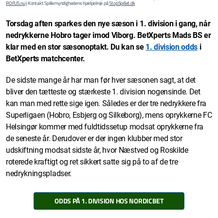
ROFUS.nu
| Kontakt Spillemyndighedens hjælpelinje på
StopSpillet.dk
Torsdag aften sparkes den nye sæson i 1. division i gang, når
nedrykkerne Hobro tager imod Viborg. BetXperts Mads BS er
klar med en stor sæsonoptakt.
Du kan se
1. division odds
i
BetXperts matchcenter.
De sidste mange år har man før hver sæsonen sagt, at det
bliver den tætteste og stærkeste 1. division nogensinde. Det
kan man med rette sige igen. Således er der tre nedrykkere fra
Superligaen (Hobro, Esbjerg og Silkeborg), mens oprykkerne FC
Helsingør kommer med fuldtidssetup modsat oprykkerne fra
de seneste år. Derudover er der ingen klubber med stor
udskiftning modsat sidste år, hvor Næstved og Roskilde
roterede kraftigt og ret sikkert satte sig på to af de tre
nedrykningspladser.
ODDS PÅ 1. DIVISION HOS NORDICBET