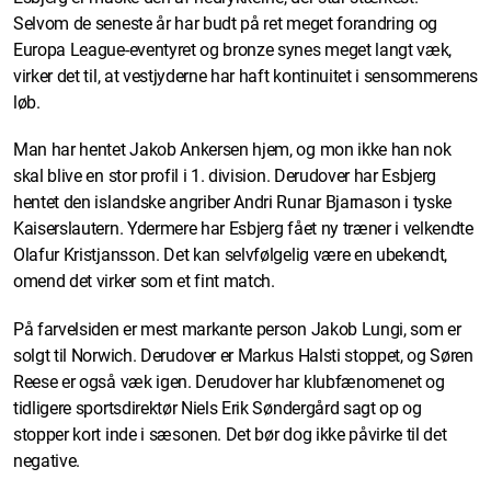
Selvom de seneste år har budt på ret meget forandring og
Europa League-eventyret og bronze synes meget langt væk,
virker det til, at vestjyderne har haft kontinuitet i sensommerens
løb.
Man har hentet Jakob Ankersen hjem, og mon ikke han nok
skal blive en stor profil i 1. division. Derudover har Esbjerg
hentet den islandske angriber Andri Runar Bjarnason i tyske
Kaiserslautern. Ydermere har Esbjerg fået ny træner i velkendte
Olafur Kristjansson. Det kan selvfølgelig være en ubekendt,
omend det virker som et fint match.
På farvelsiden er mest markante person Jakob Lungi, som er
solgt til Norwich. Derudover er Markus Halsti stoppet, og Søren
Reese er også væk igen. Derudover har klubfænomenet og
tidligere sportsdirektør Niels Erik Søndergård sagt op og
stopper kort inde i sæsonen. Det bør dog ikke påvirke til det
negative.