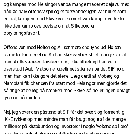
og kampen mod Helsingør var på mange måder et dejavu med
håbløs naiv offensiv spil og et forsvar der igen var hullet som
en ost, kampen mod Skive var en must win kamp men heller
ikke den kamp overbeviste om at Silkeborg er
oprykningsfavorit.
Offensiven med Holten og Ali ser mere end tynd ud, Holten
brænder for meget og Ali har ikke overbevist ret mange om at
han skulle være en forstærkning, ikke tilfældigt han var i
overskud i Aab. Matson er ubetinget stjernen på det SIF hold,
men han kan ikke gøre det alene. Læg dertil at Moberg og
Nambishi fik chancen fra start mod Helsingør men gjorde det
så ringe at de røg på bænken mod Skive, så heller ingen oplagt
løsning på midten.
Nej, jeg vover den påstand at SIF får det svært og formentlig
IKKE rykker op med mindre man får brugt nogle af de mange
millioner på kistebunden og investerer i nogle "voksne spillere"
med leder potentiale og selvfølgelig med spillemæssige