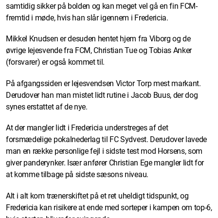
samtidig sikker på bolden og kan meget vel gå en fin FCM-
fremtid i møde, hvis han slår igennem i Fredericia.
Mikkel Knudsen er desuden hentet hjem fra Viborg og de
øvrige lejesvende fra FCM, Christian Tue og Tobias Anker
(forsvarer) er også kommet til.
På afgangssiden er lejesvendsen Victor Torp mest markant.
Derudover han man mistet lidt rutine i Jacob Buus, der dog
synes erstattet af de nye.
At der mangler lidt i Fredericia understreges af det
forsmædelige pokalnederlag til FC Sydvest. Derudover lavede
man en række personlige fejl i sidste test mod Horsens, som
giver panderynker. Især anfører Christian Ege mangler lidt for
at komme tilbage på sidste sæsons niveau.
Alt i alt kom trænerskiftet på et ret uheldigt tidspunkt, og
Fredericia kan risikere at ende med sorteper i kampen om top-6,