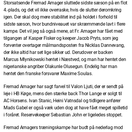
Storsatsende Fremad Amager sluttede sidste sæson på en flot
4.-plads, og det vil ikke overraske, hvis de slutter deromkring
igen. Der skal dog mere stabilitet ind på holdet i forhold til
sidste sæson, hvor bundniveauet var skræmmende lavt i flere
kampe. Det vil jeg så også mene, at Fr. Amager har fået med
tilgangen af Kasper Fisker og keeper Jacob Pryts, som jeg
forventer overtager målmandsposten fra Nicklas Dannevang,
der ikke altid har set lige sikker ud. Derudover er backen
Marcus Mlynikowski hentet i Næstved, og man har hentet den
nigerianske angriber Olakunle Olusegun. Endelig har man
hentet den franske forsvarer Maxime Soulas.
Fremad Amager har sagt farvel til Valon Ljuti, der er sendt på
leje i HB Køge, mens den stærke back Thor Lange er solgt til
AC Horsens. Ivan Stanic, Heini Vatnsdal og tidligere anfører
Mads Gabel er også væk uden dog at have fået meget spilletid
i foråret. Reservekeeper Sebastian John er ligeledes stoppet.
Fremad Amagers træningskampe har budt på nederlag mod