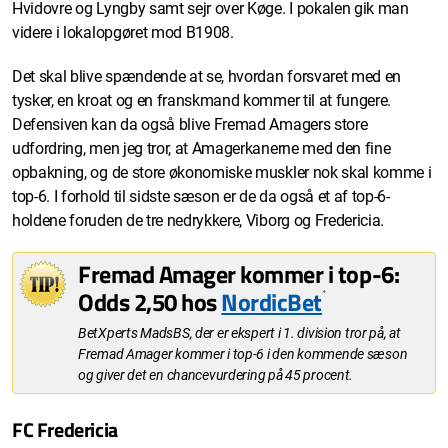
Hvidovre og Lyngby samt sejr over Køge. I pokalen gik man
videre i lokalopgøret mod B1908.
Det skal blive spændende at se, hvordan forsvaret med en
tysker, en kroat og en franskmand kommer til at fungere.
Defensiven kan da også blive Fremad Amagers store
udfordring, men jeg tror, at Amagerkanerne med den fine
opbakning, og de store økonomiske muskler nok skal komme i
top-6. I forhold til sidste sæson er de da også et af top-6-
holdene foruden de tre nedrykkere, Viborg og Fredericia.
Fremad Amager kommer i top-6:
Odds 2,50 hos
NordicBet
*
BetXperts MadsBS, der er ekspert i 1. division tror på, at
Fremad Amager kommer i top-6 i den kommende sæson
og giver det en chancevurdering på 45 procent.
FC Fredericia