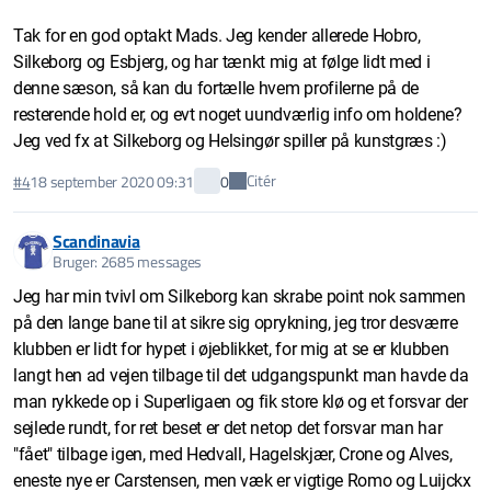
Tak for en god optakt Mads. Jeg kender allerede Hobro,
Silkeborg og Esbjerg, og har tænkt mig at følge lidt med i
denne sæson, så kan du fortælle hvem profilerne på de
resterende hold er, og evt noget uundværlig info om holdene?
Jeg ved fx at Silkeborg og Helsingør spiller på kunstgræs :)
Citér
#4
18 september 2020 09:31
0
Scandinavia
Bruger: 2685 messages
Jeg har min tvivl om Silkeborg kan skrabe point nok sammen
på den lange bane til at sikre sig oprykning, jeg tror desværre
klubben er lidt for hypet i øjeblikket, for mig at se er klubben
langt hen ad vejen tilbage til det udgangspunkt man havde da
man rykkede op i Superligaen og fik store klø og et forsvar der
sejlede rundt, for ret beset er det netop det forsvar man har
"fået" tilbage igen, med Hedvall, Hagelskjær, Crone og Alves,
eneste nye er Carstensen, men væk er vigtige Romo og Luijckx