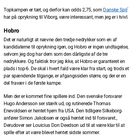
*
Topkampen er tæt, og derfor kan odds 2,75, som
Danske Spil
har på oprykning til Viborg, være interessant, men jeg er i tvivl.
Hobro
Det er naturligt at nævne den tredje nedrykker som en af
kandidaterne til oprykning igen, og Hobro er ingen undtagelse,
selvom jeg dog har dem som den dårligste af de tre
nedrykkere. Og faktisk tror jeg ikke, at Hobro er garanteret en
plads i top-6. De skal i hvert fald være klar fra start, og trods et
par spændende tilgange, er afgangssiden større, og der er en
del fravær i de første kampe.
Men der er kommet fine spillere ind. Den svenske forsvarer
Hugo Andersson ser stærk ud, og rutinerede Thomas
Enevoldsen er hentet hjem fra USA. Den tidligere Silkeborg-
anfører Simon Jakobsen er også hentet ind til forsvaret.,
Derudover ser Louicius Don Deedson ud til at være klar til at
spille efter at være blevet hentet sidste sommer.