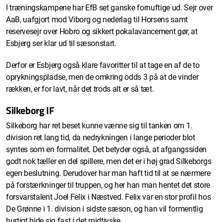
I træningskampene har EfB set ganske fornuftige ud. Sejr over
AaB, uafgjort mod Viborg og nederlag til Horsens samt
reservesejr over Hobro og sikkert pokalavancement gør, at
Esbjerg ser klar ud til sæsonstart.
Derfor er Esbjerg også klare favoritter til at tage en af de to
oprykningspladse, men de omkring odds 3 på at de vinder
rækken, er for lavt, når det trods alt er så tæt.
Silkeborg IF
Silkeborg har ret beset kunne vænne sig til tanken om 1.
division ret lang tid, da nedrykningen i lange perioder blot
syntes som en formalitet. Det betyder også, at afgangssiden
godt nok tæller en del spillere, men det er i høj grad Silkeborgs
egen beslutning. Derudover har man haft tid til at se nærmere
på forstærkninger til truppen, og her han man hentet det store
forsvarstalent Joel Felix i Næstved. Felix var en stor profil hos
De Grønne i 1. division i sidste sæson, og han vil formentlig
hurtigt bide sig fast i det midtjyske.