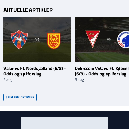
AKTUELLE ARTIKLER
Valur vs FC Nordsjælland (6/8) -
Debreceni VSC vs FC Køben
Odds og spilforslag
(6/8) - Odds og spilforslag
5 aug
5 aug
SE FLERE ARTIKLER