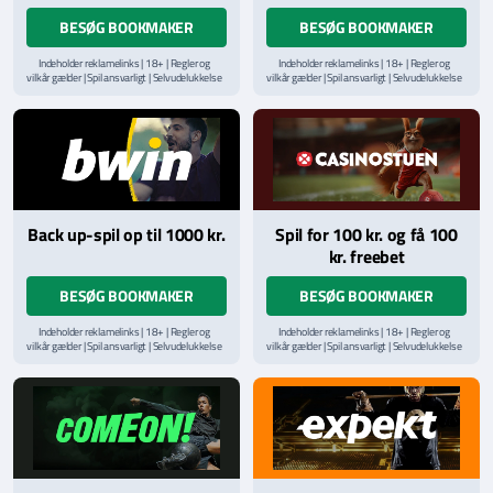
BESØG BOOKMAKER
BESØG BOOKMAKER
Indeholder reklamelinks | 18+ | Regler og
Indeholder reklamelinks | 18+ | Regler og
vilkår gælder | Spil ansvarligt | Selvudelukkelse
vilkår gælder | Spil ansvarligt | Selvudelukkelse
via
ROFUS.nu
| Kontakt Spillemyndighedens
via
ROFUS.nu
| Kontakt Spillemyndighedens
hjælpelinje på
StopSpillet.dk
hjælpelinje på
StopSpillet.dk
Læs vilkår og betingelser
her
Back up-spil op til 1000 kr.
Spil for 100 kr. og få 100
kr. freebet
BESØG BOOKMAKER
BESØG BOOKMAKER
Indeholder reklamelinks | 18+ | Regler og
Indeholder reklamelinks | 18+ | Regler og
vilkår gælder | Spil ansvarligt | Selvudelukkelse
vilkår gælder | Spil ansvarligt | Selvudelukkelse
via
ROFUS.nu
| Kontakt Spillemyndighedens
via
ROFUS.nu
| Kontakt Spillemyndighedens
hjælpelinje på
StopSpillet.dk
hjælpelinje på
StopSpillet.dk
Læs vilkår og betingelser
her