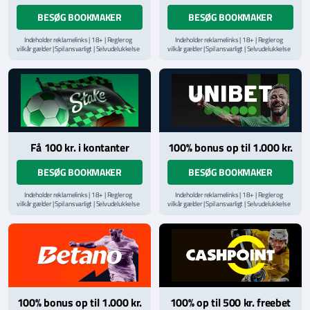
BESØG BOOKMAKER
BESØG BOOKMAKER
Indeholder reklamelinks | 18+ | Regler og
Indeholder reklamelinks | 18+ | Regler og
vilkår gælder | Spil ansvarligt | Selvudelukkelse
vilkår gælder | Spil ansvarligt | Selvudelukkelse
via
ROFUS.nu
| Kontakt Spillemyndighedens
via
ROFUS.nu
| Kontakt Spillemyndighedens
hjælpelinje på
StopSpillet.dk
hjælpelinje på
StopSpillet.dk
Læs vilkår og betingelser
her
Få 100 kr. i kontanter
100% bonus op til 1.000 kr.
BESØG BOOKMAKER
BESØG BOOKMAKER
Indeholder reklamelinks | 18+ | Regler og
Indeholder reklamelinks | 18+ | Regler og
vilkår gælder | Spil ansvarligt | Selvudelukkelse
vilkår gælder | Spil ansvarligt | Selvudelukkelse
via
ROFUS.nu
| Kontakt Spillemyndighedens
via
ROFUS.nu
| Kontakt Spillemyndighedens
hjælpelinje på
StopSpillet.dk
hjælpelinje på
StopSpillet.dk
Læs vilkår og betingelser
her
Læs vilkår og betingelser
her
100% bonus op til 1.000 kr.
100% op til 500 kr. freebet